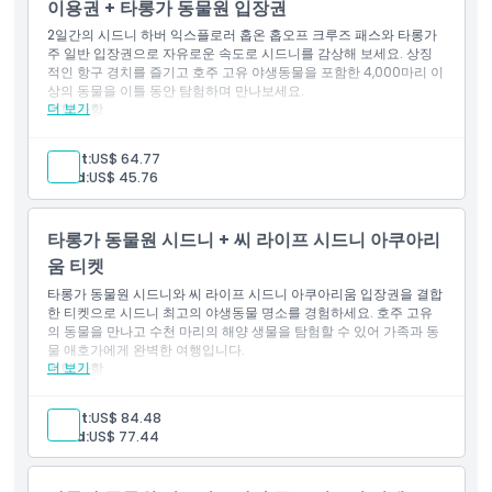
이용권 + 타롱가 동물원 입장권
2일간의 시드니 하버 익스플로러 홉온 홉오프 크루즈 패스와 타롱가
주 일반 입장권으로 자유로운 속도로 시드니를 감상해 보세요. 상징
적인 항구 경치를 즐기고 호주 고유 야생동물을 포함한 4,000마리 이
상의 동물을 이틀 동안 탐험하며 만나보세요.
더 보기
포함 사항
타롱가 동물원 시드니 일반 입장권
일일 사육사 강연 및 프레젠테이션 입장
Adult:
US$ 64.77
2일간 호핑 온 호핑 오프 시드니 항구 탐험 크루즈
Child:
US$ 45.76
주요 항구 명소의 유연한 크루즈 정거장
시드니 항구와 도시 스카이라인의 파노라마 전망
타롱가 동물원 시드니 + 씨 라이프 시드니 아쿠아리
움 티켓
타롱가 동물원 시드니와 씨 라이프 시드니 아쿠아리움 입장권을 결합
한 티켓으로 시드니 최고의 야생동물 명소를 경험하세요. 호주 고유
의 동물을 만나고 수천 마리의 해양 생물을 탐험할 수 있어 가족과 동
물 애호가에게 완벽한 여행입니다.
더 보기
포함 사항
타롱가 동물원 시드니 일반 입장권
씨 라이프 시드니 아쿠아리움 일반 입장권
Adult:
US$ 84.48
타롱가 동물원의 일일 사육사 강연 및 프레젠테이션 참여
Child:
US$ 77.44
호주 야생동물과의 가까운 만남
상어, 가오리, 열대어 등 다양한 해양 생물 탐험