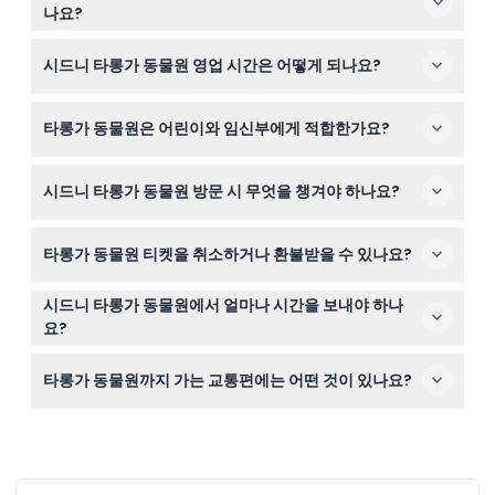
나요?
이 웹사이트에서 시드니 타롱가 동물원 티켓을 쉽게 온라인
시드니 타롱가 동물원 영업 시간은 어떻게 되나요?
으로 예약할 수 있습니다. 결제 시 원하는 날짜와 티켓 유형
을 선택하여 입장을 확정하세요.
타롱가 동물원은 여름(9월부터 4월)에는 오전 9시 30분부
타롱가 동물원은 어린이와 임신부에게 적합한가요?
터 오후 5시까지, 겨울(5월부터 8월)에는 오전 9시 30분부
터 오후 4시 30분까지 운영됩니다(변경될 수 있으니 예약
0~16세 어린이는 유료 성인 동반이 필요하며, 4~15세 어린
시 확인 바랍니다).
시드니 타롱가 동물원 방문 시 무엇을 챙겨야 하나요?
이는 티켓이 필요합니다. 임신부나 아주 어린 유아에게는
추천하지 않습니다.
편안한 걷기 신발, 자외선 차단제, 물, 그리고 사전에 예약한
타롱가 동물원 티켓을 취소하거나 환불받을 수 있나요?
티켓을 가져오세요. 외부 음식, 주류, 동물 및 자전거나 풍선
과 같은 특정 물품은 동물원 내 반입이 금지되어 있습니다.
타롱가 동물원 티켓은 엄격히 환불 불가하며 취소도 할 수
시드니 타롱가 동물원에서 얼마나 시간을 보내야 하나
없으니 예약 전 계획을 확실히 세우시기 바랍니다.
요?
동물원과 다양한 동물 전시 및 사육사 설명을 충분히 즐기
타롱가 동물원까지 가는 교통편에는 어떤 것이 있나요?
려면 약 3시간을 계획하세요.
서큘러 키에서 12분 페리 탑승, 버스 또는 차량으로 타롱가
동물원에 도착할 수 있으며, 현장에 주차장이 마련되어 있
습니다.