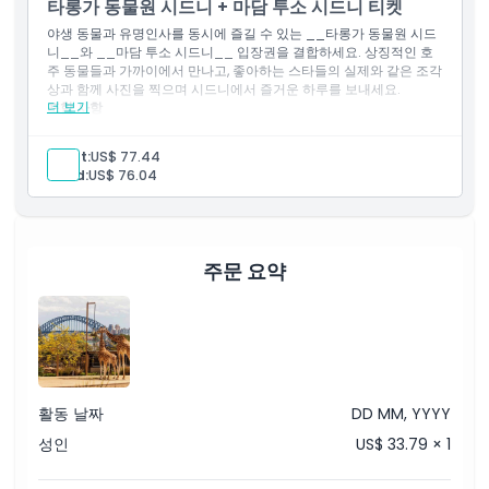
타롱가 동물원 시드니 + 마담 투소 시드니 티켓
야생 동물과 유명인사를 동시에 즐길 수 있는 __타롱가 동물원 시드
니__와 __마담 투소 시드니__ 입장권을 결합하세요. 상징적인 호
주 동물들과 가까이에서 만나고, 좋아하는 스타들의 실제와 같은 조각
상과 함께 사진을 찍으며 시드니에서 즐거운 하루를 보내세요.
더 보기
포함 사항
타롱가 동물원 시드니 일반 입장권
마담 투소 시드니 일반 입장권
Adult:
US$ 77.44
Child:
US$ 76.04
타롱가 동물원에서 매일 진행되는 동물 관리자 강연 및 프레젠테
이션 이용
호주 토종 동물들과 만남 및 교감
마담 투소에서 주제별 유명 인사 전시 탐험
주문 요약
활동 날짜
DD MM, YYYY
성인
US$ 33.79 × 1