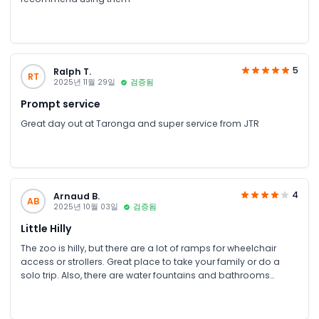
5
Ralph T.
RT
2025년 11월 29일
검증됨
Prompt service
Great day out at Taronga and super service from JTR
4
Arnaud B.
AB
2025년 10월 03일
검증됨
Little Hilly
The zoo is hilly, but there are a lot of ramps for wheelchair
access or strollers. Great place to take your family or do a
solo trip. Also, there are water fountains and bathrooms
everywhere, good for every age group