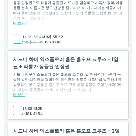
통용 입장권으로 타롱가 동물원 시드니를 탐험하고 사육사 강의, 야생
동물 접촉, 아름다운 항구 전망을 즐기세요. 이 패키지에는 써큘러 키
알아야 할 사항
에서 돌아오는 페리 승선권도 포함되어 있어 동물원 모험을 편리하고
경치 좋게 만듭니다.
더 보기
포함 사항
위치
타롱가 동물원 시드니 일반 입장권
서큘러 키와 타롱가 동물원 간 왕복 페리 탑승
Adult:
US$ 58.44
US$ 55.62
관리자 설명 및 프레젠테이션 즐기기
Child:
US$ 33.09
US$ 31.68
취소 정책
동물 전시 및 야생 동물 체험 이용
동물원 부지에서 바라보는 경치 좋은 항구 전망
시드니 하버 익스플로러 홉온 홉오프 크루즈 - 1일
권 + 타롱가 동물원 입장권
시드니 항구 익스플로러 홉온 홉오프 크루즈 1일 이용권과 타롱가 동
물원 일반 입장권을 결합하여 당신만의 속도로 시드니를 발견하세요.
상징적인 항구 풍경을 즐기고 호주 고유 야생 동물을 포함한 4,000마
리 이상의 동물들과 가까이에서 만날 수 있습니다.
더 보기
포함 사항
타롱가 동물원 시드니 일반 입장권
매일 진행되는 사육사 강연 및 프레젠테이션 입장
Adult:
US$ 61.25
1일 시드니 항구 탐험 호핑 크루즈
Child:
US$ 41.54
주요 항구 명소에서 유연한 크루즈 정차
시드니 항구와 도시 스카이라인의 파노라마 전망
시드니 하버 익스플로러 홉온 홉오프 크루즈 - 2일