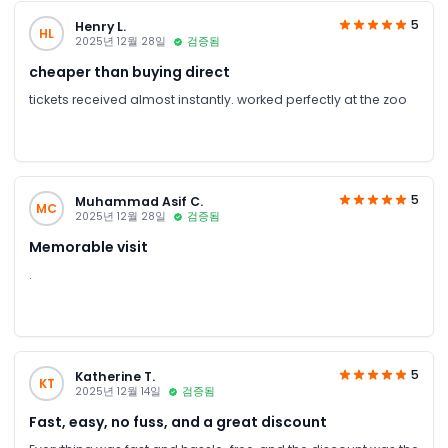
5
Henry L.
HL
2025년 12월 28일
검증됨
cheaper than buying direct
tickets received almost instantly. worked perfectly at the zoo
5
Muhammad Asif C.
MC
2025년 12월 28일
검증됨
Memorable visit
.
5
Katherine T.
KT
2025년 12월 14일
검증됨
Fast, easy, no fuss, and a great discount