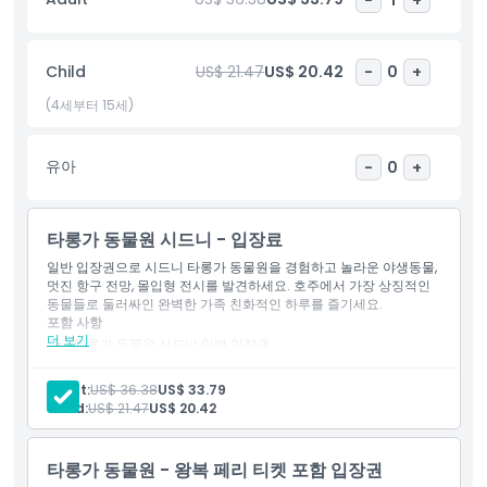
전의 리더가 되도록 영감을 주는 교육 프로그램을 제공합니다. 이 동
물원은 뉴사우스웨일스 정부와 2000년에 설립된 타롱가 재단의 지
원을 받으며, 재단은 보전, 교육 및 야생동물 관리를 위한 기금을 마
Child
US$ 21.47
US$ 20.42
-
0
+
련합니다.
(4세부터 15세)
하이라이트
유아
-
0
+
포함 사항
타롱가 동물원 시드니 - 입장료
일반 입장권으로 시드니 타롱가 동물원을 경험하고 놀라운 야생동물,
아동 성인 정책
멋진 항구 전망, 몰입형 전시를 발견하세요. 호주에서 가장 상징적인
동물들로 둘러싸인 완벽한 가족 친화적인 하루를 즐기세요.
포함 사항
포함되지 않는 사항
더 보기
타롱가 동물원 시드니 일반 입장권
동물 전시관 및 서식지 출입
사육사 강연 및 프레젠테이션 감상
Adult:
US$ 36.38
US$ 33.79
적합하지 않은 대상
호주 토착 야생동물과의 근접 만남
Child:
US$ 21.47
US$ 20.42
항구 전망이 있는 경치 좋은 산책로
운영 시간
타롱가 동물원 - 왕복 페리 티켓 포함 입장권