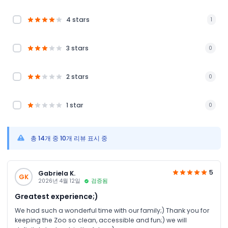
4 stars
1
3 stars
0
2 stars
0
1 star
0
총 14개 중 10개 리뷰 표시 중
5
Gabriela K.
GK
2026년 4월 12일
검증됨
Greatest experience;)
We had such a wonderful time with our family;) Thank you for
keeping the Zoo so clean, accessible and fun;) we will