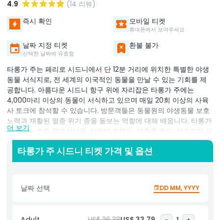
4.9
(14 리뷰)
즉시 확인
모바일 티켓
휴대폰에서 보여주세요
날짜 지정 티켓
환불 불가
선택한 날짜에 유효함
타롱가 주는 페리로 시드니에서 단 12분 거리에 위치한 특별한 야생
동물 서식지로, 전 세계의 이국적인 동물을 만날 수 있는 기회를 제
공합니다. 아름다운 시드니 항구 위에 자리잡은 타롱가 주에는
4,000마리 이상의 동물이 서식하고 있으며 매일 20회 이상의 사육
사 토크에 참석할 수 있습니다. 방문객들은 동물원의 야생동물 보호
노력과 재활된 멸종 위기 종을 돌보는 역할에 대해 배웁니다. 타롱가
더 보기
주에서는 호주 워크어바웃, 어린이 트레일, 파충류 월드, 아프리카 사
바나 등 다양한 트레일을 탐험할 수 있습니다. 비록 빅 캣 트레일은
타롱가 주 시드니 티켓 가격 및 옵션
더 이상 없지만 여전히 흥미로운 구역이 많이 있습니다. 타롱가 콘서
베이션 소사이어티 오스트레일리아는 야생동물과 인간이 공존하며
지구를 함께 공유할 수 있다고 믿습니다. 우리는 오늘뿐만 아니라 미
래 세대를 위해 세계 야생동물을 보호하는 데 전념하고 있습니다. 우
날짜 선택
DD MM, YYYY
리의 보전 과학 노력은 호주 내뿐만 아니라 전 세계적으로 확장됩니
다. 대학, 정부, 보전 파트너와 협력하여 야생동물이 직면한 문제를
해결합니다. 과학적 노력 외에도 타롱가 주는 젊은이들이 글로벌 보
Adult
US$ 36.38
US$ 33.79
-
1
+