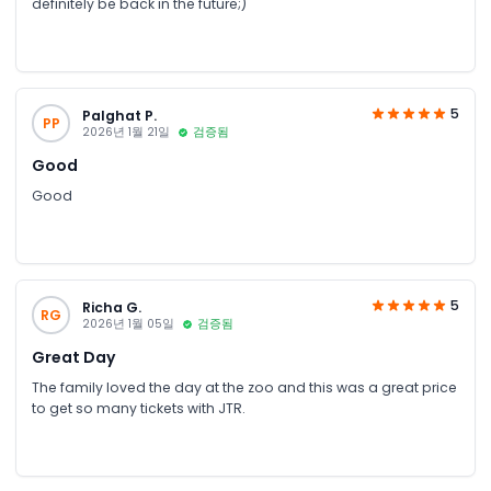
definitely be back in the future;)
5
Palghat P.
PP
2026년 1월 21일
검증됨
Good
Good
5
Richa G.
RG
2026년 1월 05일
검증됨
Great Day
The family loved the day at the zoo and this was a great price
to get so many tickets with JTR.