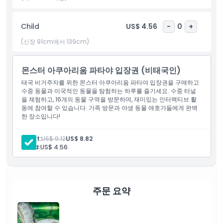
자 하는 모든 이에게 꼭 방문해야 할 명소입니다.
Child
US$ 4.56
-
0
+
하이라이트
(신장 91cm에서 139cm)
포함 사항
몬스터 아쿠아리움 파타야 입장권 (비태국인)
태국 비거주자를 위한 몬스터 아쿠아리움 파타야 입장권을 구매하고
수중 동물과 이국적인 동물을 탐험하는 하루를 즐기세요. 수중 터널
아동 성인 정책
을 체험하고, 16개의 동물 구역을 방문하며, 재미있는 인터랙티브 활
동에 참여할 수 있습니다. 가족 방문과 야생 동물 애호가들에게 완벽
한 장소입니다!
포함되지 않는 사항
Adult:
US$ 9.12
US$ 8.82
Child:
US$ 4.56
운영 시간
알아야 할 사항
주문 요약
위치