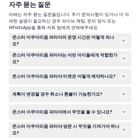
자주 묻는 질문
아래는 자주 묻는 질문들입니다. 추가 문의사항이 있거나 더 자
세한 설명이 필요하신 경우 라이브 채팅, 문의 양식 또는
WhatsApp을 통해 저희 팀에게 연락해주세요.
몬스터 아쿠아리움 파타야의 운영 시간은 어떻게 되나
요?
몬스터 아쿠아리움 파타야는 매일 오전 9시부터 오후 6시
몬스터 아쿠아리움 파타야는 어린 아이들에게 적합한가
까지 운영되며, 마지막 입장은 오후 4시에 가능합니다(변
요?
동될 수 있으니 예약 시 확인 바랍니다).
네, 키가 90cm 미만인 어린이는 무료 입장이 가능하여 가
몬스터 아쿠아리움 파타야 티켓은 어떻게 예약하나요?
족 단위 방문에 좋습니다. 키가 140cm 이상인 어린이는 성
인 요금이 적용됩니다.
이 웹사이트에서 온라인으로 티켓을 예약할 수 있으며, 원
계획이 변경될 경우 취소나 환불이 가능한가요?
활한 입장을 위해 방문 예정 시간 최소 2시간 전에 예약하
시기 바랍니다.
몬스터 아쿠아리움 파타야 티켓은 환불 불가 및 취소 불가
몬스터 아쿠아리움 파타야에서 무엇을 볼 수 있나요?
하니 예약 전에 날짜와 시간을 꼭 확인하세요.
16개의 다양한 동물 구역을 탐험할 수 있으며, 대형 수조, 파
몬스터 아쿠아리움 파타야 방문 시 무엇을 가져가야 하나
충류관, 인터랙티브 먹이 주기 구역, 그리고 멋진 10미터 수
요?
중 터널이 포함되어 있습니다.