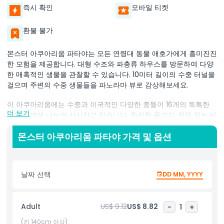
즉시 확인
모바일 티켓
환불 불가
몬스터 아쿠아리움 파타야는 모든 연령대 동물 애호가에게 흥미진진
한 모험을 제공합니다. 대형 수조와 파충류 하우스를 방문하여 다양
한 매혹적인 생물을 관찰할 수 있습니다. 10미터 길이의 수중 터널을
걸으며 주변의 수중 생물들을 파노라마 뷰로 감상해보세요.
이 아쿠아리움에는 수중과 이국적인 다양한 종들이 16개의 독특한
더 보기
동물 구역에 나누어 서식하고 있습니다. 화려한 물고기, 위엄 있는 바
다 생물, 심지어 파충류까지 자연스럽게 재현된 서식지에서 관찰할
수 있습니다.
몬스터 아쿠아리움 파타야 가격 및 옵션
몬스터 아쿠아리움 파타야의 가장 좋은 점 중 하나는 동물과 가까이
에서 만날 수 있는 기회입니다. 동물을 만지고 먹이를 주며 더 많이
날짜 선택
DD MM, YYYY
배울 수 있는 재미있고 상호작용적인 활동을 즐겨보세요. 가족, 친구
와 함께 방문하거나 혼자 와도 항상 새로운 발견이 있습니다.
수중의 경이로움부터 매혹적인 파충류까지, 몬스터 아쿠아리움 파타
Adult
US$ 9.12
US$ 8.82
-
1
+
야는 야생동물의 아름다움을 재미있고 교육적인 방식으로 탐험하고
(키 140cm 이상)