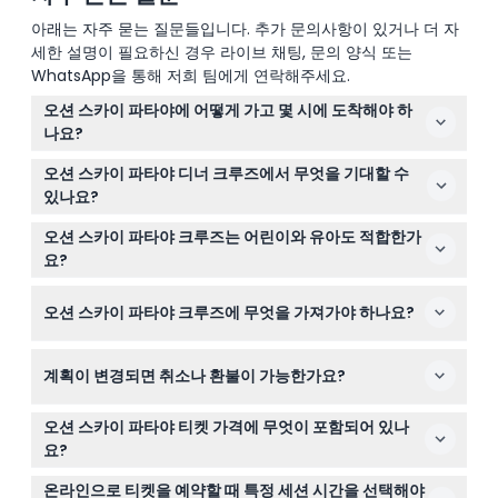
아래는 자주 묻는 질문들입니다. 추가 문의사항이 있거나 더 자
세한 설명이 필요하신 경우 라이브 채팅, 문의 양식 또는
WhatsApp을 통해 저희 팀에게 연락해주세요.
오션 스카이 파타야에 어떻게 가고 몇 시에 도착해야 하
나요?
남파타야 로드에 위치한 발리하이 부두(스피드 보트 부두
오션 스카이 파타야 디너 크루즈에서 무엇을 기대할 수
2)에서 크루즈에 탑승합니다. 원활한 탑승을 위해 출발 예
있나요?
정 시간 최소 10분 전에 도착하는 것이 좋습니다.
파타야 해안선의 멋진 전망을 전망대에서 감상하고, 유리
오션 스카이 파타야 크루즈는 어린이와 유아도 적합한가
바닥 스카이워크를 체험하며, 1.5시간 동안 국제 요리와 해
요?
산물 뷔페를 즐기실 수 있습니다. 또한 다채로운 카바레와
네, 어린이도 환영하며 0-3세 유아는 무료로 탑승할 수 있
마초 쇼가 저녁 내내 즐거움을 더해줍니다.
오션 스카이 파타야 크루즈에 무엇을 가져가야 하나요?
습니다. 예약 시 모든 승객 수를 포함하는 것을 잊지 마세요.
저녁 바람에 대비해 재킷이나 가벼운 스웨터, 멀미가 심한
계획이 변경되면 취소나 환불이 가능한가요?
분은 여행용 멀미약, 그리고 공연자에게 사진 팁을 주고 싶
다면 바트를 준비하세요.
오션 스카이 파타야 티켓은 환불 불가이며 취소가 불가능하
오션 스카이 파타야 티켓 가격에 무엇이 포함되어 있나
니 예약 전에 일정이 확실한지 확인하세요.
요?
티켓에는 왕복 스피드 보트 이동, 모든 관광지 입장, 해산물
온라인으로 티켓을 예약할 때 특정 세션 시간을 선택해야