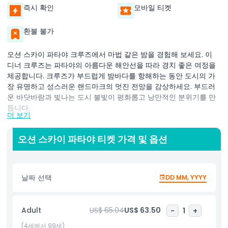
즉시 확인
모바일 티켓
환불 불가
오션 스카이 파타야 크루즈에서 마법 같은 밤을 경험해 보세요. 이
디너 크루즈는 파타야의 아름다운 해안선을 따라 경치 좋은 여정을
제공합니다. 크루즈가 부드럽게 밤바다를 항해하는 동안 도시의 가
장 유명하고 성스러운 랜드마크의 멋진 전망을 감상하세요. 부드러
운 바닷바람과 빛나는 도시 불빛이 평화롭고 낭만적인 분위기를 만
듭니다.
더 보기
오션 스카이 파타야 크루즈의 하이라이트는 성대한 뷔페 디너입니
다. 맛있는 태국 요리와 인기 해외 요리를 다양하게 맛보세요. 신선한
오션 스카이 파타야 티켓 가격 및 옵션
해산물부터 맛있는 디저트까지, 모두가 즐길 수 있는 메뉴가 준비되
어 있습니다. 숨막히는 바다와 도시 스카이라인 전망 속에서 가족, 친
구 또는 연인과 함께 식사를 하실 수 있습니다.
날짜 선택
DD MM, YYYY
식사를 즐기는 동안 라이브 공연이 저녁을 더욱 흥미롭게 만듭니다.
숙련된 공연가들이 선보이는 음악, 춤, 문화 공연을 감상하며 특별한
Adult
US$ 65.04
US$ 63.50
-
1
+
밤을 보내세요. 음식, 경치, 공연의 조합이 모든 손님에게 잊을 수 없
는 경험을 선사합니다.
(4세에서 99세)