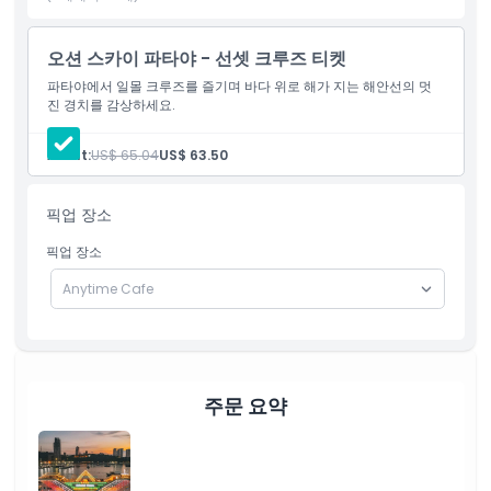
오션 스카이 파타야 크루즈는 모든 연령대에 완벽한 나들이입니다.
가족 여행, 로맨틱 데이트 또는 친구들과의 즐거운 밤에 이상적이며,
오션 스카이 파타야 - 선셋 크루즈 티켓
이 크루즈는 기억에 남는 저녁을 위한 모든 것을 제공합니다. 별빛
파타야에서 일몰 크루즈를 즐기며 바다 위로 해가 지는 해안선의 멋
아래 항해하며 휴식하고, 식사하고, 공연을 즐기세요.
진 경치를 감상하세요.
Adult:
US$ 65.04
US$ 63.50
하이라이트
픽업 장소
포함 사항
픽업 장소
아동 성인 정책
포함되지 않는 사항
주문 요약
운영 시간
알아야 할 사항