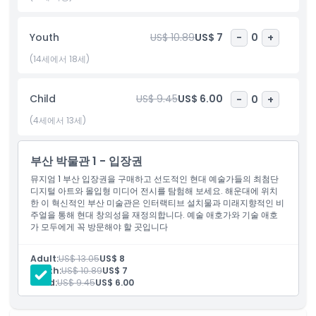
포함 사항
Youth
US$ 10.89
US$ 7
-
0
+
(14세에서 18세)
아동 성인 정책
Child
US$ 9.45
US$ 6.00
-
0
+
포함되지 않는 사항
(4세에서 13세)
운영 시간
부산 박물관 1 - 입장권
뮤지엄 1 부산 입장권을 구매하고 선도적인 현대 예술가들의 최첨단
알아야 할 사항
디지털 아트와 몰입형 미디어 전시를 탐험해 보세요. 해운대에 위치
한 이 혁신적인 부산 미술관은 인터랙티브 설치물과 미래지향적인 비
주얼을 통해 현대 창의성을 재정의합니다. 예술 애호가와 기술 애호
위치
가 모두에게 꼭 방문해야 할 곳입니다
Adult:
US$ 13.05
US$ 8
가는 방법
Youth:
US$ 10.89
US$ 7
Child:
US$ 9.45
US$ 6.00
교환 방법