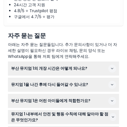
24시간 고객 지원
4.8/5 ⭐ Trustpilot 평점
구글에서 4.7/5 ⭐ 평가
자주 묻는 질문
아래는 자주 묻는 질문들입니다. 추가 문의사항이 있거나 더 자
세한 설명이 필요하신 경우 라이브 채팅, 문의 양식 또는
WhatsApp을 통해 저희 팀에게 연락해주세요.
부산 뮤지엄 1의 개장 시간은 어떻게 되나요?
뮤지엄 1은 월요일부터 금요일까지 오전 10시부터 오후 7시
뮤지엄 1을 나간 후에 다시 들어갈 수 있나요?
까지 운영되며, 주말 및 공휴일에는 오전 10시부터 오후 8
시까지 운영합니다. 입장은 폐장 1시간 전에 마감됩니다(변
아니요, 박물을 나간 후에는 재입장이 허용되지 않으므로
경될 수 있으니 예약 시 확인 바랍니다).
부산 뮤지엄 1은 어린 아이들에게 적합한가요?
나가기 전에 충분히 관람하시기 바랍니다.
0세에서 7세의 어린이는 유료 성인과 동반해야 하며, 전시
뮤지엄 1 내부에서 안전 및 행동 수칙에 대해 알아야 할 점
특성상 48개월 미만의 어린이는 일반적으로 입장이 권장
은 무엇인가요?
되지 않습니다.