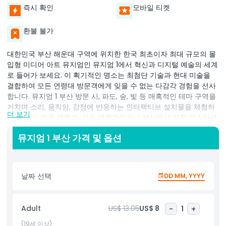
즉시 확인
모바일 티켓
환불 불가
대한민국 부산 해운대 구역에 위치한 한국 최초이자 최대 규모의 몰
입형 미디어 아트 뮤지엄인 뮤지엄 1에서 혁신과 디지털 예술의 세계
로 들어가 보세요. 이 획기적인 명소는 최첨단 기술과 현대 미술을
결합하여 모든 연령대 방문객에게 잊을 수 없는 다감각 경험을 선사
합니다. 뮤지엄 1 부산 방문 시, 파도, 숲, 빛 등 매혹적인 테마 구역을
거치며 소리, 움직임, 감정에 반응하는 인터랙티브 설치물을 체험하
더 보기
게 됩니다. 미술 애호가, 기술 애호가이거나 부산에서 가장 인스타그
램에 적합한 장소를 찾고 있다면, 뮤지엄 1은 몰입형 전시와 디지털
뮤지엄 1 부산 가격 및 옵션
풍경이 활기차게 펼쳐지는 놀이터를 제공합니다. 부산 주요 명소 중
하나로서, 이 미디어 아트 박물관은 관광객, 가족, 커플, 콘텐츠 제작
자를 모두 사로잡습니다. 끊임없이 진화하는 전시와 첨단 프로젝션
기술 덕분에 매 방문이 새롭고 영감 넘치는 모험이 됩니다. 왜 이 미
날짜 선택
DD MM, YYYY
래형 박물관이 부산 일정에 꼭 포함되어야 하는지 발견해 보세요.
Adult
US$ 13.05
US$ 8
-
1
+
하이라이트
(19세 이상)