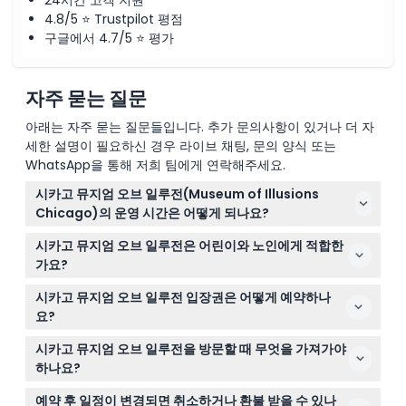
24시간 고객 지원
4.8/5 ⭐ Trustpilot 평점
구글에서 4.7/5 ⭐ 평가
자주 묻는 질문
아래는 자주 묻는 질문들입니다. 추가 문의사항이 있거나 더 자
세한 설명이 필요하신 경우 라이브 채팅, 문의 양식 또는
WhatsApp을 통해 저희 팀에게 연락해주세요.
시카고 뮤지엄 오브 일루전(Museum of Illusions
Chicago)의 운영 시간은 어떻게 되나요?
박물관은 일요일부터 목요일까지 오전 10시부터 오후 8시
시카고 뮤지엄 오브 일루전은 어린이와 노인에게 적합한
까지, 금요일과 토요일은 오전 10시부터 오후 9시까지 운영
가요?
됩니다(변경될 수 있으니 예약 시 확인 바랍니다).
네, 박물관은 5세 이상 어린이, 성인 및 노인을 포함한 모든
시카고 뮤지엄 오브 일루전 입장권은 어떻게 예약하나
연령대 방문객을 환영합니다. 0세부터 4세 어린이는 무료
요?
입장입니다.
이 웹사이트에서 원하는 날짜와 시간을 선택하여 쉽게 온라
시카고 뮤지엄 오브 일루전을 방문할 때 무엇을 가져가야
인으로 입장권을 예약할 수 있습니다.
하나요?
재미있는 사진을 찍을 수 있도록 카메라나 스마트폰을 가져
예약 후 일정이 변경되면 취소하거나 환불 받을 수 있나