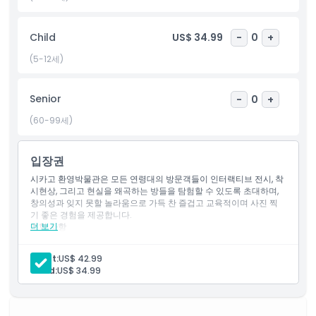
하이라이트
Child
US$ 34.99
-
0
+
포함 사항
(5-12세)
아동 성인 정책
Senior
-
0
+
(60-99세)
포함되지 않는 사항
입장권
운영 시간
시카고 환영박물관은 모든 연령대의 방문객들이 인터랙티브 전시, 착
시현상, 그리고 현실을 왜곡하는 방들을 탐험할 수 있도록 초대하며,
창의성과 잊지 못할 놀라움으로 가득 찬 즐겁고 교육적이며 사진 찍
기 좋은 경험을 제공합니다.
알아야 할 사항
더 보기
포함 사항
시카고 환상 박물관 입장권
착시 전시 및 몰입형 공간 이용
위치
Adult:
US$ 42.99
즐거움과 학습을 위한 인터랙티브 설치물
Child:
US$ 34.99
박물관 전역에서 많은 사진 촬영 기회
교환 방법