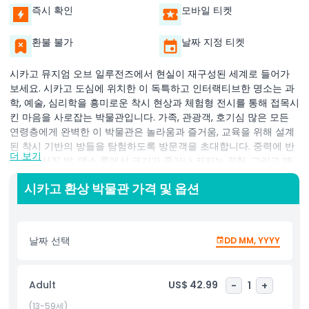
즉시 확인
모바일 티켓
환불 불가
날짜 지정 티켓
시카고 뮤지엄 오브 일루전즈에서 현실이 재구성된 세계로 들어가
보세요. 시카고 도심에 위치한 이 독특하고 인터랙티브한 명소는 과
학, 예술, 심리학을 흥미로운 착시 현상과 체험형 전시를 통해 접목시
킨 마음을 사로잡는 박물관입니다. 가족, 관광객, 호기심 많은 모든
연령층에게 완벽한 이 박물관은 놀라움과 즐거움, 교육을 위해 설계
된 착시 기반의 방들을 탐험하도록 방문객을 초대합니다. 중력에 반
더 보기
하는 경사진 방, 앰스 룸에서 크기가 줄거나 커지는 경험, 그리고 매
혹적인 무한의 방에 빠져보세요. 벽을 걷거나, 공중에 떠 있거나, 지
시카고 환상 박물관 가격 및 옵션
각을 시험하는 전시에서 감각을 테스트하며 뇌의 속임수를 발견할
수 있습니다. 박물관은 또한 시각 정보가 어떻게 처리되는지, 왜 우리
의 마음이 사물을 다르게 보는지에 관한 통찰을 제공하는 인터랙티
브 학습을 강조합니다. 사진 찍기에 매우 적합하고 소셜 미디어용으
날짜 선택
DD MM, YYYY
로도 완벽한 뮤지엄 오브 일루전즈는 거꾸로 된 방부터 끝없는 거울
미로까지 재미있는 사진과 동영상 촬영의 무한한 기회를 제공합니
다. 단순한 박물관을 넘어 탐험, 웃음, 발견으로 가득한 몰입형 여정
Adult
US$ 42.99
-
1
+
입니다. 지역 주민과 여행객 모두에게 꼭 방문해야 할 명소입니다.
(13-59세)