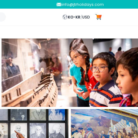
info@jtrholidays.com
KO-KR
/
USD