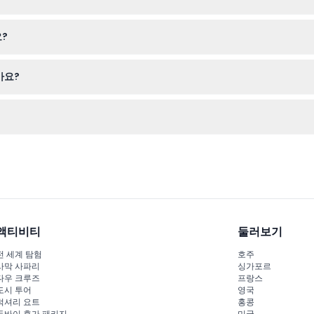
능하지만, 이체 수수료가 부과될 수 있습니다. 분실, 도난, 손상된 티켓 
?
외하고는 반려동물 출입이 금지되어 있으니 방문 전에 미리 준비하시기 
가요?
진 촬영이 허용되므로 카메라도 가져오셔도 좋습니다. 가방이나 외투는 박
연속으로 박물관을 방문하는 데 유연성을 제공합니다(재고 상황에 따라 달
액티비티
둘러보기
전 세계 탐험
호주
사막 사파리
싱가포르
다우 크루즈
프랑스
도시 투어
영국
럭셔리 요트
홍콩
두바이 휴가 패키지
미국