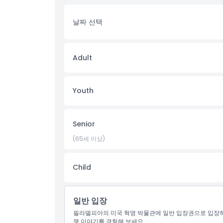
하이라이트
날짜 선택
포함 사항
Adult
아동 성인 정책
Youth
포함되지 않는 사항
Senior
운영 시간
(65세 이상)
알아야 할 사항
Child
위치
일반 입장
가는 방법
필라델피아의 미국 혁명 박물관에 일반 입장권으로 입장하세
쟁 이야기를 경험해 보세요.