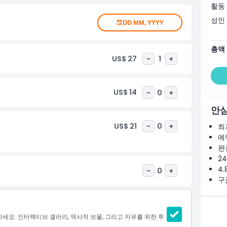
활동
성인
DD MM, YYYY
총액
US$ 27
-
1
+
US$ 14
-
0
+
안심
US$ 21
-
0
+
최
예
완
2
4.
-
0
+
구
요. 인터랙티브 갤러리, 역사적 보물, 그리고 자유를 위한 투