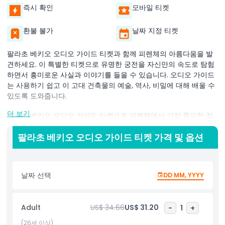
즉시 확인
모바일 티켓
환불 불가
날짜 지정 티켓
팔라초 베키오 오디오 가이드 티켓과 함께 피렌체의 아름다움을 발
견하세요. 이 특별한 티켓으로 유명한 궁전을 자신만의 속도로 탐험
하면서 흥미로운 사실과 이야기를 들을 수 있습니다. 오디오 가이드
는 사용하기 쉽고 이 고대 건축물의 예술, 역사, 비밀에 대해 배울 수
있도록 도와줍니다.
더 보기
팔라초 베키오 오디오 가이드 티켓으로 피렌체에서 가장 중요한 장
소 중 하나에 완전한 접근 권한을 가질 수 있습니다. 웅장한 방들, 아
름다운 그림들, 그리고 역사적인 장식들을 볼 수 있습니다. 오디오 가
팔라초 베키오 오디오 가이드 티켓 가격 및 옵션
이드는 모든 연령대 방문객에게 적합하도록 쉽게 설명합니다.
팔라초 베키오 오디오 가이드 티켓을 구매하면 큰 그룹에 합류하거
날짜 선택
DD MM, YYYY
나 가이드 투어를 따라야 하는 걱정이 없습니다. 자유롭게 걸으며 원
하는 곳에서 멈추고 궁전의 각 부분을 자신만의 시간에 즐길 수 있습
니다. 오디오 가이드는 방문을 더 재미있게 만들고 메디치 가문과 피
Adult
US$ 34.66
US$ 31.20
-
1
+
렌체 도시의 역사를 이해하는 데 도움을 줍니다.
(26세 이상)