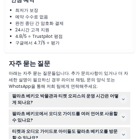
안심 예약
최저가 보장
예약 수수료 없음
완전 종단 간 암호화 결제
24시간 고객 지원
4.8/5 ⭐ Trustpilot 평점
구글에서 4.7/5 ⭐ 평가
자주 묻는 질문
아래는 자주 묻는 질문들입니다. 추가 문의사항이 있거나 더 자
세한 설명이 필요하신 경우 라이브 채팅, 문의 양식 또는
WhatsApp을 통해 저희 팀에게 연락해주세요.
팔라초 베키오 박물관과 티켓 오피스의 운영 시간은 어떻
게 되나요?
팔라초 베키오 박물관은 월요일부터 수요일, 금요일, 토요
팔라초 베키오에서 오디오 가이드를 여러 언어로 사용할
일, 일요일에 오전 9시부터 오후 7시까지 개장하며 목요일
수 있나요?
에는 오전 9시부터 오후 2시까지 운영됩니다. 티켓 오피스
네, 오디오 가이드는 영어, 스페인어, 프랑스어, 독일어, 이
는 박물관 폐장 1시간 전에 마감합니다(변경 가능하니 예약
티켓과 오디오 가이드로 아이들도 팔라초 베키오를 방문
탈리아어, 포르투갈어, 러시아어, 중국어 등 여러 언어로 제
시 꼭 확인하세요).
할 수 있나요?