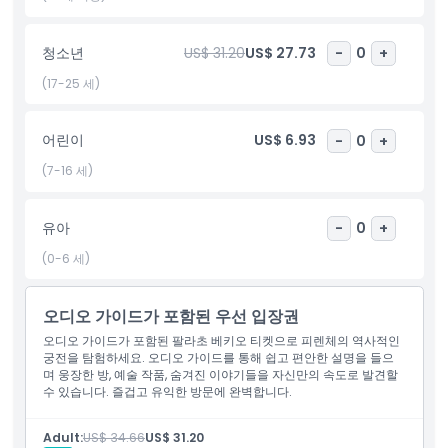
오디오 가이드가 포함된 팔라초 베키오 티켓으로 500인 홀과 한때
통치자들이 사용하던 비밀의 방과 같은 장소도 볼 수 있습니다. 이
강력하고 아름다운 장소를 탐험하면서 시간 속으로 걸어 들어가는
청소년
US$ 31.20
US$ 27.73
-
0
+
듯한 느낌을 받을 것입니다.
(17-25 세)
팔라초 베키오 오디오 가이드 티켓을 온라인으로 예약하는 것은 간
단하며 시간을 절약해줍니다. 긴 줄을 건너뛰고 바로 내부로 들어가
어린이
US$ 6.93
-
0
+
투어를 시작할 수 있습니다. 피렌체의 주요 명소 중 하나를 스트레스
없이 유익하게 즐길 수 있는 최선의 방법입니다.
(7-16 세)
유아
-
0
+
하이라이트
(0-6 세)
포함 사항
오디오 가이드가 포함된 우선 입장권
오디오 가이드가 포함된 팔라초 베키오 티켓으로 피렌체의 역사적인
아동 성인 정책
궁전을 탐험하세요. 오디오 가이드를 통해 쉽고 편안한 설명을 들으
며 웅장한 방, 예술 작품, 숨겨진 이야기들을 자신만의 속도로 발견할
수 있습니다. 즐겁고 유익한 방문에 완벽합니다.
포함되지 않는 사항
Adult:
US$ 34.66
US$ 31.20