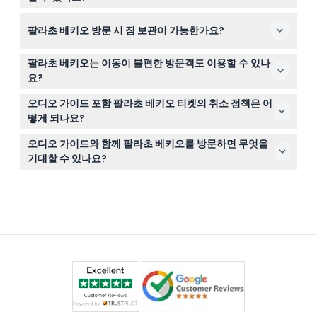
공되어 각자 편한 속도로 관람할 수 있습니다.
0-6세 어린이는 무료 입장 가능하지만 0-15세 어린이는 반
팔라초 베키오 방문 시 짐 보관이 가능한가요?
드시 유료 성인을 동반해야 합니다. 7-15세 어린이는 나이
를 확인할 수 있는 유효한 신분증을 보여야 하며, 16세 이상
안타깝게도 팔라초 베키오에는 짐 보관소가 없으므로 가볍
은 전액 성인 요금을 지불해야 합니다.
팔라초 베키오는 이동이 불편한 방문객도 이용할 수 있나
게 여행하거나 따로 짐을 보관할 곳을 이용하는 것이 좋습
요?
니다.
네, 팔라초 베키오는 비아 데이 곤디 입구를 통해 휠체어 사
오디오 가이드 포함 팔라초 베키오 티켓의 취소 정책은 어
용자가 입장할 수 있으며 지상, 1층, 2층까지 접근 가능합니
떻게 되나요?
다. 다만 탑과 비밀 통로는 접근할 수 없습니다.
티켓은 환불 불가 및 취소가 불가능하므로 방문할 정확한
오디오 가이드와 함께 팔라초 베키오를 방문하면 무엇을
날짜와 시간에 맞춰 예약해야 합니다.
기대할 수 있나요?
500인의 전당과 같은 웅장한 방을 탐험하고 오디오 가이드
를 통해 흥미로운 이야기를 들으며 개인 사진 촬영(동영상
촬영은 금지)도 자유롭게 할 수 있습니다.