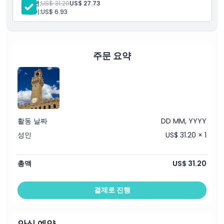
청소년:
US$ 31.20
US$ 27.73
운영 시간
어린이:
US$ 6.93
알아야 할 사항
주문 요약
위치
가는 방법
활동 날짜
DD MM, YYYY
교환 방법
성인
US$ 31.20 × 1
취소 정책
총액
US$ 31.20
결제로 진행