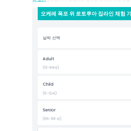
통찰을 제공합니다. 반짝이는 폭포와 깨끗한 수로 위를 
는 혼자 방문하든, 오케레 폭포 위 로토루아 집라인 체
단순한 집라인 타기가 아니라, 로토루아의 숨 막히는 
오케레 폭포 위 로토루아 집라인 체험 가
하이라이트
날짜 선택
포함 사항
Adult
아동 성인 정책
(13-64세)
포함되지 않는 사항
Child
(5-12세)
적합하지 않은 대상
Senior
운영 시간
(65-99 세)