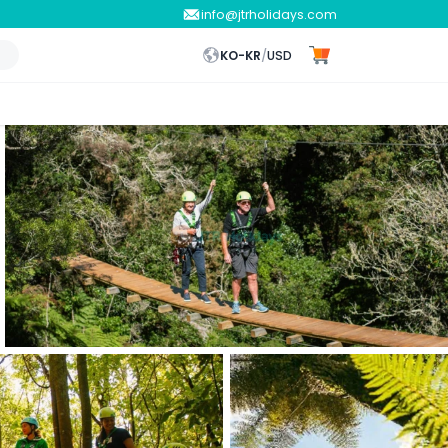
info@jtrholidays.com
KO-KR
/
USD