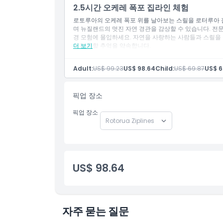
알아야 할 사항
2.5시간 오케레 폭포 집라인 체험
로토루아의 오케레 폭포 위를 날아보는 스릴을 로터루아 
며 뉴질랜드의 멋진 자연 경관을 감상할 수 있습니다. 전
위치
경 모험에 몰입하세요. 자연을 사랑하는 사람들과 스릴을
잊지 못할 추억을 약속합니다.
더 보기
교환 방법
Adult:
US$ 99.23
US$ 98.64
Child:
US$ 69.87
US$ 6
복장 규정
픽업 장소
픽업 장소
취소 정책
US$ 98.64
자주 묻는 질문