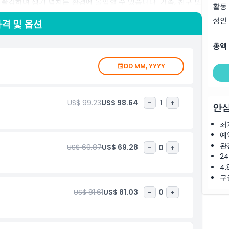
활강하며 생기 넘치는 환경에 몰입할 수 있습니다. 가족, 친구 또
활동
험은 오래 기억에 남을 특별한 순간을 만드는 비범한 방법입니다.
성인
자연 경관의 중심으로 떠나는 여정입니다.
격 및 옵션
총액
DD MM, YYYY
US$ 99.23
US$ 98.64
-
1
+
안심
최
예
완
US$ 69.87
US$ 69.28
-
0
+
2
4.
구
US$ 81.61
US$ 81.03
-
0
+