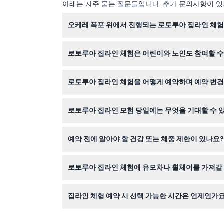
아래는 자주 묻는 질문들입니다. 추가 문의사항이 있거
오케레 폭포 위에서 진행되는 로토루아 집라인 체험
편안하고 날씨에 적합한 복장과 약 400미터 숲속
로토루아 집라인 체험은 어린이와 노인도 참여할 수
네, 5세 이상 어린이는 참여할 수 있지만 5세에서
로토루아 집라인 체험을 어떻게 예약하며 예약 변
합니다.
웹사이트에서 이용 가능 시간대 중 원하는 출발 
로토루아 집라인 모험 당일에는 무엇을 기대할 수 
예약한 출발 시간 15분 전에 도착하여 체크인을 완
예약 전에 알아야 할 건강 또는 체중 제한이 있나요?
경을 경험할 수 있습니다.
참가자는 안전하게 집라인 장비를 사용하기 위해 체중
로토루아 집라인 체험에 유모차나 휠체어를 가져갈 
습니다.
이 활동은 약 400미터의 숲길을 걸어야 하므로 
집라인 체험 예약 시 선택 가능한 시간은 언제인가요
출발 시간은 매일 09:00, 10:00, 11:00, 11:3