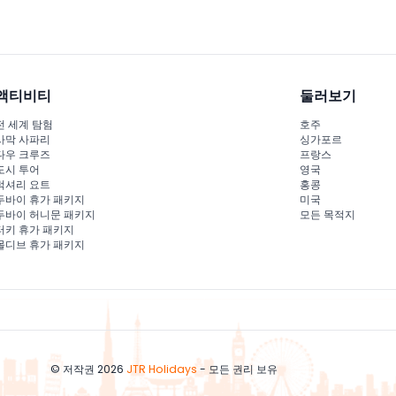
액티비티
둘러보기
전 세계 탐험
호주
사막 사파리
싱가포르
다우 크루즈
프랑스
도시 투어
영국
럭셔리 요트
홍콩
두바이 휴가 패키지
미국
두바이 허니문 패키지
모든 목적지
터키 휴가 패키지
몰디브 휴가 패키지
© 저작권 2026
JTR Holidays
- 모든 권리 보유