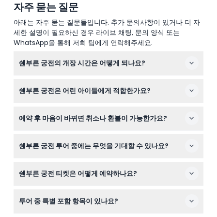
자주 묻는 질문
아래는 자주 묻는 질문들입니다. 추가 문의사항이 있거나 더 자
세한 설명이 필요하신 경우 라이브 채팅, 문의 양식 또는
WhatsApp을 통해 저희 팀에게 연락해주세요.
쉔부른 궁전의 개장 시간은 어떻게 되나요?
쉔부른 궁전은 매일 오전 8시 30분부터 오후 5시까지 운영
쉔부른 궁전은 어린 아이들에게 적합한가요?
됩니다. 대기줄을 피하기 위해 미리 온라인으로 예약 가능
여부를 확인하고 티켓을 구매하시기 바랍니다(변경될 수
이 활동은 보통 6세에서 17세 사이 어린이에게 적합합니다.
있으니 예약 시 확인하세요).
예약 후 마음이 바뀌면 취소나 환불이 가능한가요?
유모차나 휠체어 접근이 불가하므로 이 점을 참고해 주십시
오.
안타깝게도 취소는 환불이 불가하므로 예약 전에 날짜를 반
쉔부른 궁전 투어 중에는 무엇을 기대할 수 있나요?
드시 확인해 주시기 바랍니다.
랜턴룸과 헌팅룸을 포함한 24개의 황실 방을 탐험하고, 조
쉔부른 궁전 티켓은 어떻게 예약하나요?
각상과 분수가 있는 광대한 정원을 산책하게 됩니다. 투어
에는 많은 걷기와 계단 이용이 포함되므로 체력을 준비하는
이 웹사이트에서 그랜드 투어나 임페리얼 투어 등 다양한
것이 좋습니다.
투어 중 특별 포함 항목이 있나요?
투어 옵션을 선택하고 실시간 예약 가능 여부를 확인하며
간편하게 온라인으로 예약할 수 있습니다.