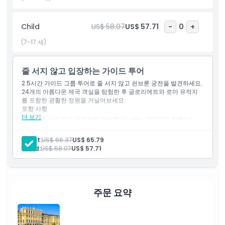
Child
US$ 58.07
US$ 57.71
-
0
+
하이라이트
(7-17 세)
포함 사항
줄 서지 않고 입장하는 가이드 투어
2.5시간 가이드 그룹 투어로 줄 서지 않고 쇤브룬 궁전을 발견하세요.
아동 성인 정책
24개의 아름다운 제국 객실을 탐험한 후 글로리에트와 로마 유적지
를 포함한 광활한 정원을 거닐어보세요.
포함 사항
포함되지 않는 사항
더 보기
줄을 서지 않고 입장하며 영어를 구사하는 가이드와 함께하는
2.5시간 단체 투어.
랜턴 룸과 헌팅 룸을 포함한 24개의 황실 객실 방문.
Adult:
US$ 66.37
US$ 65.79
적합하지 않은 대상
조각상, 분수, 랜드마크가 있는 정원을 거닐기.
Child:
US$ 58.07
US$ 57.71
알아야 할 사항
주문 요약
위치