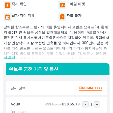
즉시 확인
모바일 티켓
날짜 지정 티켓
환불 불가
강력한 합스부르크 왕가의 여름 휴양지이자 프란츠 요제프 1세 황제
의 출생지인 쇤브룬 궁전을 발견해보세요. 이 웅장한 바로크 양식의
궁전은 현재 유네스코 세계문화유산으로 지정되어 있으며, 유럽에서
가장 인상적이고 잘 보존된 건축물 중 하나입니다. 300년이 넘는 역
사를 가진 쇤브룬 궁전은 오스트리아 제국의 과거와 통치자들의 화
려한 생활 방식을 흥미롭게 엿볼 수 있는 곳입니다. 방문 시 웅장한
더 보기
황실 공식 방들과 황제 부부의 개인 아파트에 입장할 수 있습니다.
궁전 내부는 18세기 후반 마리아 테레지아 황후 시대의 원래 가구와
쇤브룬 궁전 가격 및 옵션
장식을 아름답게 보존하고 있습니다. 화려한 천장과 금박 벽, 우아한
샹들리에 및 고풍스런 가구 등 모든 세부가 합스부르크 궁정의 영광
을 반영합니다. 궁전 밖으로 나가면 바로크 양식으로 디자인된 160
헥타르에 달하는 광활한 정원을 거닐 수 있습니다. 네프튠 분수, 야자
날짜 선택
DD MM, YYYY
열대 온실, 그리고 비엔나 전경이 한눈에 내려다보이는 글로리에테
가 주요 하이라이트입니다. 역사 애호가이든, 건축 열정가이든, 아니
면 단순히 아름다운 풍경을 즐기고 싶든, 쇤브룬 궁전은 제국 오스트
Adult
US$ 66.37
US$ 65.79
-
1
+
리아의 웅장함을 생생하게 체험할 수 있는 진정 기억에 남는 경험을
제공합니다.
(18-99 세)