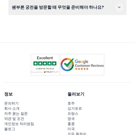
일부 투어에는 줄 서지 않고 입장할 수 있는 스킵 라인 혜
쉔부른 궁전을 방문할 때 무엇을 준비해야 하나요?
택, 영어 가이드 투어, 점심 식사 또는 와인 시음 옵션이 포
함되어 있지만 교통비, 개인 비용, 팁은 포함되지 않습니다.
걷기와 계단 오르기에 적합한 편안한 신발을 신고, 광활한
정원을 즐기기 위해 물병과 날씨에 맞는 옷을 준비하시기
바랍니다.
정보
둘러보기
문의하기
호주
회사 소개
싱가포르
자주 묻는 질문
프랑스
약관 및 조건
영국
개인정보 처리방침
홍콩
블로그
미국
모든 목적지