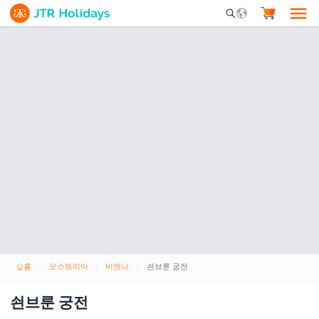
Mobile Search Opene
홈
오스트리아
비엔나
쇤브룬 궁전
쇤브룬 궁전