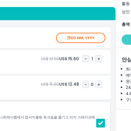
활동
내셔널 푸드 스트리트를 따라 산책하며 다양한 세계 각국의 길거
성인
총액
인 윙스 오브 타임 쇼도 관람할 수 있습니다(티켓 별도 판매).
생생한 해설이 포함되어 있어 센토사 섬을 즐겁고 교육적으로 편
DD MM, YYYY
US$ 19.50
US$ 15.60
-
1
+
안심
최
예
완
US$ 15.60
US$ 12.48
-
0
+
2
4.
구
 미니트래시랩에서 업사이클링 워크숍을 즐기고 비치 스테이션에