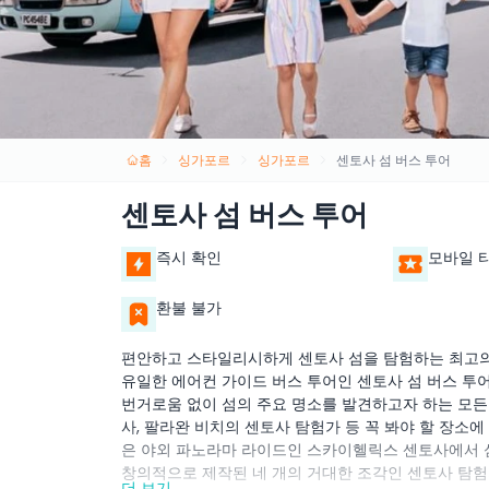
홈
싱가포르
싱가포르
센토사 섬 버스 투어
센토사 섬 버스 투어
즉시 확인
모바일 
환불 불가
편안하고 스타일리시하게 센토사 섬을 탐험하는 최고의
유일한 에어컨 가이드 버스 투어인 센토사 섬 버스 투어
번거로움 없이 섬의 주요 명소를 발견하고자 하는 모든
사, 팔라완 비치의 센토사 탐험가 등 꼭 봐야 할 장소
은 야외 파노라마 라이드인 스카이헬릭스 센토사에서 섬
창의적으로 제작된 네 개의 거대한 조각인 센토사 탐험
더 보기