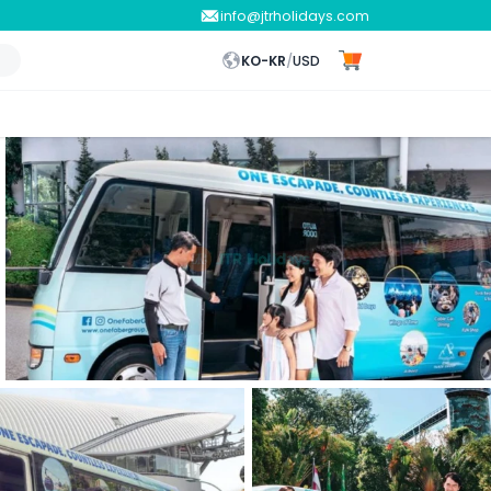
info@jtrholidays.com
KO-KR
/
USD