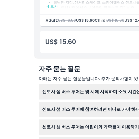
최남단 지점, 센서리스케이프, 스카이헬릭스 센토사
더 보기
미니트래시랩에서 업사이클링 워크숍을 즐기세요.
알아야 할 사항
비치 스테이션에서 윙스 오브 타임과 국제 음식 거리
Adult:
US$ 19.50
US$ 15.60
Child:
US$ 15.60
US$ 12.
위치
US$ 15.60
가는 방법
이용 약관
자주 묻는 질문
아래는 자주 묻는 질문들입니다. 추가 문의사항이 있거
취소 정책
센토사 섬 버스 투어는 몇 시에 시작하며 소요 시간
투어는 매일 오전 10시, 정오 12시, 오후 2시, 
센토사 섬 버스 투어에 참여하려면 어디로 가야 하
스카이헬릭스 센토사 맞은편에 있는 센토사 역 매표
센토사 섬 버스 투어는 어린이와 가족들이 이용하
네, 4세에서 12세 사이의 어린이는 입장이 가능하