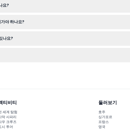
나요?
 불가능하므로 예약 전에 계획을 확실히 세워 주시기 바랍니다.
져가야 하나요?
수분 보충을 위한 물을 챙기세요. 음식과 음료는 포함되어 있지 않으니 간
 있나요?
션 등 지정된 정거장에서 내리셔서 자유롭게 탐방하고 사진을 찍을 수 있
예약할 수 있으며, 원하는 투어 시간대의 예약 가능 여부도 확인할 수 있
액티비티
둘러보기
전 세계 탐험
호주
사막 사파리
싱가포르
다우 크루즈
프랑스
도시 투어
영국