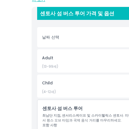
생기 넘치는 센트럴 비치 바자를 놓치지 마시고, 인터
리 음식을 즐기세요.
센토사 섬 버스 투어 가격 및 옵션
저녁에는 눈부신 불꽃놀이와 음악이 어우러진 야외 공연
이 가이드 투어는 사진 촬영 정차와 친절한 가이드의 
리하게 탐험할 수 있습니다!
날짜 선택
하이라이트
Adult
(13-99세)
포함 사항
Child
아동 성인 정책
(4-12세)
포함되지 않는 사항
센토사 섬 버스 투어
최남단 지점, 센서리스케이프 및 스카이헬릭스 센토사.
서 윙스 오브 타임과 국제 음식 거리를 마무리하세요.
운영 시간
포함 사항