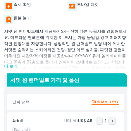
즉시 확인
모바일 티켓
환불 불가
서밋 원 밴더빌트에서 지금까지와는 전혀 다른 뉴욕시를 경험해보세
요. 미드타운 맨해튼에 위치한 이 도시는 가장 몰입감 있고 미래지향
적인 전망대를 자랑합니다. 상징적인 원 밴더빌트 빌딩 내에 위치한
서밋은 숨막히는 스카이라인 전망, 첨단 아트 설치물, 짜릿한 경험이
어우러진 다감각적 여정을 제공합니다. SKYBOX 유리 엘리베이터를
타고 91층과 92층으로 올라가 엠파이어 스테이트 빌딩, 크라이슬러
더 보기
빌딩, 허드슨 강 등 맨해튼의 웅장한 360도 파노라마 전망을 감상하
세요. 하지만 서밋은 단순한 뉴욕시 전망대 그 이상입니다. 거울 벽과
서밋 원 밴더빌트 가격 및 옵션
LED 조명으로 공간을 초현실적이고 인스타그램에 올리기 좋은 꿈 같
은 풍경으로 변모시키는 인피니티 룸을 탐험해보세요. 매디슨 애비
뉴 위에 투명 유리 플랫폼인 레비테이션 스카이박스에 나가 심장을
뛰게 하는 사진 촬영과 독보적인 공중 전망을 즐기세요. 인터랙티브
날짜 선택
DD MM, YYYY
사운드스케이프, 계절별 체험, 라인 스킵 및 야간 이벤트를 포함한
VIP 서밋 원 밴더빌트 티켓으로 방문을 더욱 특별하게 만드세요. 관
광객, 가족, 데이트에 이상적인 이 독특한 명소는 도시 건축, 현대 미
Adult
US$ 50
US$ 49
-
1
+
술, 뉴욕 최고의 스카이라인 전망을 하나로 결합한 잊지 못할 방문
경험입니다. 오늘 서밋 원 밴더빌트 티켓을 예약하고 뉴욕시에서 꼭
(13세 이상)