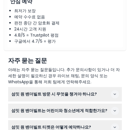
안심 예약
최저가 보장
예약 수수료 없음
완전 종단 간 암호화 결제
24시간 고객 지원
4.8/5 ⭐ Trustpilot 평점
구글에서 4.7/5 ⭐ 평가
자주 묻는 질문
아래는 자주 묻는 질문들입니다. 추가 문의사항이 있거나 더 자
세한 설명이 필요하신 경우 라이브 채팅, 문의 양식 또는
WhatsApp을 통해 저희 팀에게 연락해주세요.
섬밋 원 밴더빌트 방문 시 무엇을 챙겨야 하나요?
티켓을 지참하고 편안한 신발을 신으세요. 반사된 바닥을
섬밋 원 밴더빌트는 어린이와 청소년에게 적합한가요?
손상시킬 수 있는 하이힐이나 부츠는 피하는 것이 좋습니
다. 낮 시간대 방문 시 밝은 풍경으로부터 눈을 보호하기 위
네, 6세 이상 어린이는 환영하며 0~5세 어린이는 무료 입장
해 선글라스를 착용하는 것이 권장됩니다.
섬밋 원 밴더빌트 티켓은 어떻게 예약하나요?
입니다. 13세 이상 방문객은 성인과 동일한 요금을 지불합