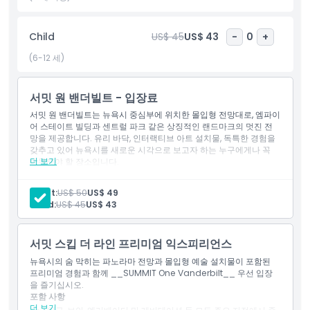
해야 할 활동 중 하나인 이유를 발견하세요.
Child
US$ 45
US$ 43
-
0
+
하이라이트
(6-12 세)
포함 사항
서밋 원 밴더빌트 - 입장료
서밋 원 밴더빌트는 뉴욕시 중심부에 위치한 몰입형 전망대로, 엠파이
어 스테이트 빌딩과 센트럴 파크 같은 상징적인 랜드마크의 멋진 전
아동 성인 정책
망을 제공합니다. 유리 바닥, 인터랙티브 아트 설치물, 독특한 경험을
갖추고 있어 뉴욕시를 새로운 시각으로 보고자 하는 누구에게나 꼭
더 보기
방문해야 할 장소입니다.
포함 사항
포함되지 않는 사항
1 써밋 체험 (일반 입장) 정해진 시간 티켓
Adult:
US$ 50
US$ 49
입장권: 써밋 원 밴더빌트 3개 층 모두 입장 가능
Child:
US$ 45
US$ 43
입장권: 에어
운영 시간
입장권: 레비테이션
서밋 스킵 더 라인 프리미엄 익스피리언스
알아야 할 사항
뉴욕시의 숨 막히는 파노라마 전망과 몰입형 예술 설치물이 포함된
프리미엄 경험과 함께 __SUMMIT One Vanderbilt__ 우선 입장
을 즐기십시오.
위치
포함 사항
더 보기