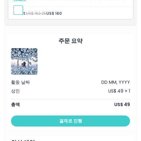
입구, 보안, 엘리베이터 및 레비테이션 등 모든 주요 지점에서 줄
건너뛰기 티켓
가는 방법
입장권: 90분 가이드 투어
Adult:
US$ 162.25
US$ 160
입장권: 서밋 원 밴더빌트 3개 층 모두 이용 가능
입장권: 에어
입장권: 레비테이션
교환 방법
영어 구사 가이드
무료 디지털 사진 패키지
주문 요약
복장 규정
취소 정책
활동 날짜
DD MM, YYYY
성인
US$ 49 × 1
총액
US$ 49
결제로 진행