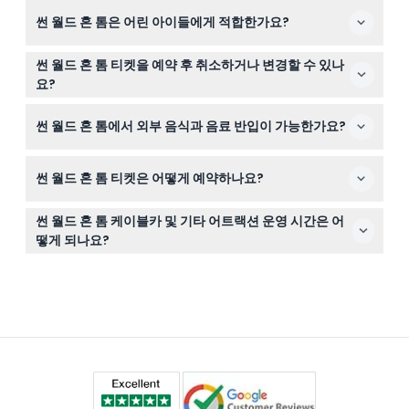
햇볕 차단을 위해 모자와 자외선 차단제를 가져가는 것이
다.
썬 월드 혼 톰은 어린 아이들에게 적합한가요?
좋으며, 아쿠아토피아 워터파크를 즐기고 싶다면 수영복과
여분의 옷도 준비하세요.
신장이 99cm 미만인 어린이는 무료 입장이고, 100cm 이
썬 월드 혼 톰 티켓을 예약 후 취소하거나 변경할 수 있나
상부터는 성인 티켓 가격이 적용되므로 가족 단위 방문에
요?
적합하지만 아이들은 이 신장 기준을 충족해야 합니다.
안타깝게도 일단 티켓을 예약하면 취소, 환불 또는 변경이
썬 월드 혼 톰에서 외부 음식과 음료 반입이 가능한가요?
불가능하니 구매 전에 계획을 확실히 하시기 바랍니다.
아니요, 공원 내에서는 외부 음식과 음료 반입이 금지되어
썬 월드 혼 톰 티켓은 어떻게 예약하나요?
있으니 현장 내에서 간식을 구입하거나 사전에 식사하세요.
이 웹사이트에서 온라인으로 쉽게 티켓을 예약할 수 있어
썬 월드 혼 톰 케이블카 및 기타 어트랙션 운영 시간은 어
원활한 입장과 사전 자리를 확보할 수 있습니다.
떻게 되나요?
케이블카는 오전 9시부터 오후 5시까지 운행하며, 이그조
티카 공원은 오전 9시 30분부터 오후 4시 45분까지, 아쿠
아토피아 워터파크는 오전 10시부터 오후 4시 30분까지,
해변 구역은 오전 9시 30분부터 오후 4시 45분까지 운영
됩니다 (변경될 수 있으니 예약 시 확인 바랍니다).