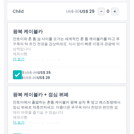
처 파크는 푸꿕에서 엔터테인먼트, 모험, 그리고 잊지 못할 추억을 위
한 필수 방문지입니다.
Child
US$ 30
US$ 29
-
0
+
하이라이트
왕복 케이블카
안토이와 혼 톰 섬 사이를 오가는 세계적인 혼 톰 케이블카를 타고 푸
포함 사항
꾸옥의 탁 트인 전경을 감상하세요. 식사 없이 빠른 이동과 관광에 이
상적입니다.
제외사항
더 보기
아동 성인 정책
키스 오브 더 씨 공연 티켓
심포니 오브 더 씨 공연 티켓
포함 사항
Adult:
US$ 36
US$ 35
포함되지 않는 사항
왕복 케이블카 탑승권 입장
Child:
US$ 30
US$ 29
아쿠아토피아 워터파크 및 엑소티카 워터파크 이용
음료 쿠폰: 18세 이상 고객에게는 선 크래프트비어 1잔 또는 지정
된 장소에서 주스 1잔 제공
왕복 케이블카 + 점심 뷔페
운영 시간
키스 브리지 이용 (이용 시간 07:00-19:00 / 20:30-20:40 /
안토이에서 출발하는 혼톰 케이블카 왕복 승차 후 망고 레스토랑에서
21:45-23:00)
점심 뷔페로 재충전하세요. 아름다운 푸꾸옥 바다 전망과 편안한 섬
알아야 할 사항
데이 아웃을 즐기실 수 있습니다.
제외사항
더 보기
키스 오브 더 씨 공연 티켓
위치
심포니 오브 더 씨 공연 티켓