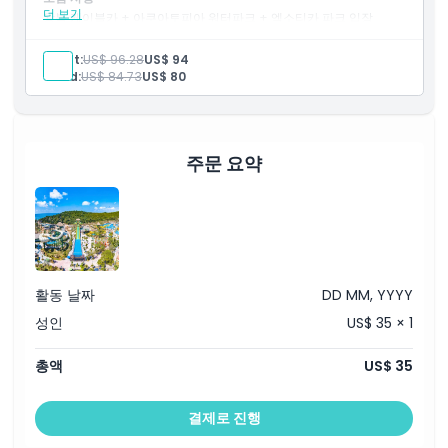
더 보기
왕복 케이블카 + 아쿠아토피아 워터파크 + 엑소티카 파크 입장
망고 레스토랑 점심 뷔페 + 키스 브리지 출입 (시간 제한 있음)
Adult:
US$ 96.28
US$ 94
선 바이에른 가스트로펍에서 저녁 세트 + 심포니 오브 더 씨 (오후 7
Child:
US$ 84.73
US$ 80
시 45분)
키스 오브 더 씨 공연 (오후 9시) + 무료 음료 쿠폰 (연속 2일간 유효)
주문 요약
활동 날짜
DD MM, YYYY
성인
US$ 35 × 1
총액
US$ 35
결제로 진행