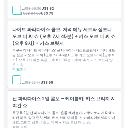
입장권: 아쿠아토피아 워터 파크 및 엑조티카 파크
입장권: 키스 브리지 (이용 시간 07:00-18:30/ 21:00-21:30)
Adult:
US$ 96.30
US$ 92
1인 심포니 오브 더 씨 쇼 티켓
Child:
US$ 84.50
US$ 78
1인 키스 오브 더 씨 쇼 티켓
2시간
점심 뷔페
망고 레스토랑
나이트 파라다이스 콤보: 저녁 메뉴 세트와 심포니
오브 더 씨 쇼 (오후 7시 45분) + 키스 오브 더 씨 쇼
(오후 9시) + 키스 브릿지
푸꾸옥의 나이트 파라다이스: 선 바바리아 개스트로펍에서 디너 세트
및 심포니 오브 더 씨 (오후 7시 45분), 그 후 키스 오브 더 씨 (오후 9
시). 오후 7시 이전 혹은 오후 8시 30분 이후에 추가 키스 브릿지 방
문 포함.
더 보기
포함 사항
선 바바리아 개스트로펍 저녁 메뉴 세트 (운영 시간: 오후 5시~10
시)
Adult:
US$ 62.77
US$ 59
심포니 오브 더 씨 공연 티켓 (시작 시간 오후 7시 45분)
키스 오브 더 씨 공연 티켓 (시작 시간 오후 9시)
키스 브리지 추가 방문 포함 (오후 7시 전 및 오후 8시 30분 이
선 파라다이스 2일 콤보 – 케이블카, 키스 브리지 &
후; 동일한 날 사용 가능)
야간 쇼
푸꾸옥 2일 선 파라다이스 콤보: 혼톰 케이블카, 아쿠아토피아 & 엑소
티카 파크, 망고 런치 뷔페, 키스 브리지 이용, 선 바바리아에서의 디너
세트, 그리고 심포니 오브 더 씨 + 키스 오브 더 씨 쇼.
포함 사항