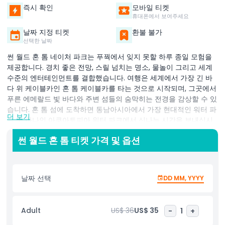
즉시 확인
모바일 티켓
휴대폰에서 보여주세요
날짜 지정 티켓
환불 불가
선택한 날짜
썬 월드 혼 톰 네이처 파크는 푸꿕에서 잊지 못할 하루 종일 모험을
제공합니다. 경치 좋은 전망, 스릴 넘치는 명소, 물놀이 그리고 세계
수준의 엔터테인먼트를 결합했습니다. 여행은 세계에서 가장 긴 바
다 위 케이블카인 혼 톰 케이블카를 타는 것으로 시작되며, 그곳에서
푸른 에메랄드 빛 바다와 주변 섬들의 숨막히는 전경을 감상할 수 있
습니다. 혼 톰 섬에 도착하면 동남아시아에서 가장 현대적인 워터 파
더 보기
크 중 하나인 아쿠아토피아 워터 파크에서 신나는 시간을 보내십시
오. 20개 이상의 스릴 넘치는 슬라이드, 물놀이 게임, 가족 친화적인
썬 월드 혼 톰 티켓 가격 및 옵션
명소들이 있어 모든 연령대 방문객에게 완벽합니다. 스릴을 추구하
는 이들은 엑소티카 파크에서 아드레날린이 솟구치는 롤러코스터와
모험 놀이기구를 체험할 수 있습니다. 맛있는 뷔페 점심으로 휴식을
취하며 신선한 해산물과 인기 베트남 요리를 즐겨보세요. 하루가 저
날짜 선택
DD MM, YYYY
물 무렵에는 푸꿕에서 꼭 방문해야 할 명소이자 최고의 일몰 사진 명
소 중 하나인 아이코닉 키스 브리지를 방문하세요. 하루를 마무리하
며 워터 이펙트, 불, 레이저, 불꽃놀이 및 국제 아티스트가 등장하는
Adult
US$ 36
US$ 35
-
1
+
멋진 밤 공연인 키스 오브 더 씨 쇼를 감상하세요. 썬 월드 혼 톰 네이