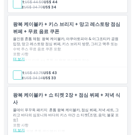
포함 사항
Adult:
US$ 44.59
US$ 44
일반 입장권
Child:
US$ 34.79
US$ 34
복장 규정
뷔페 점심
왕복 케이블카 교통편
입장권: 키스 브리지 (07:00 - 21:30 개장; 19:00 - 20:30 구간
왕복 케이블카 + 키스 브리지 + 망고 레스토랑 점심
은 티켓 사용 불가)
취소 정책
뷔페 + 무료 음료 쿠폰
음료 쿠폰: 지정된 장소에서 사용할 수 있는 선 크래프트 비어 1잔
또는 수박 주스 1잔
올인원 혼톰 체험: 왕복 케이블카, 아쿠아토피아 & 이그조티카 공원
입장, 망고 레스토랑 점심 뷔페, 키스 브리지 방문, 그리고 맥주 또는
수박 주스 무료 음료 쿠폰 포함.
포함 사항
더 보기
안토이 타운 ↔ 혼톰 섬 왕복 케이블카 탑승
아쿠아토피아 워터파크 + 엑소티카 파크 입장 (당일 이용)
망고 레스토랑 점심 뷔페 (오전 11:00–오후 2:30)
Adult:
US$ 43.75
US$ 43
키스 브리지 출입 + 무료 음료 쿠폰 (선택된 매장에서 맥주/수박
Child:
US$ 34.24
US$ 33
주스 제공; 브리지는 오후 7:00 이전 및 오후 8:30 이후 이용 가
능)
왕복 케이블카 + 쇼 티켓 2장 + 점심 뷔페 + 저녁 식
사
풀데이 푸꾸옥 패키지: 혼톰 왕복 케이블카, 점심 뷔페, 저녁 세트, 그
리고 바다의 심포니와 바다의 키스 야간 쇼 티켓(조명, 음악, 불꽃 포
함).
포함 사항
더 보기
1인 왕복 혼톰 케이블카 티켓