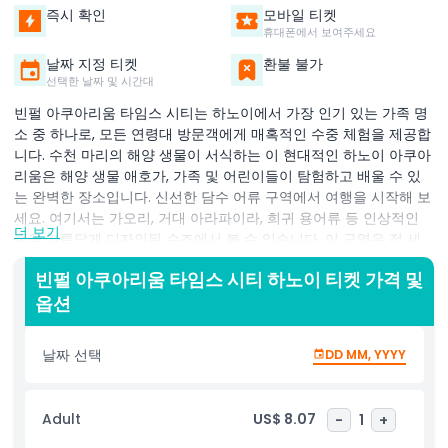
즉시 확인
모바일 티켓
휴대폰에서 보여주세요
날짜 지정 티켓
환불 불가
선택한 날짜 및 시간대
빈펄 아쿠아리움 타임스 시티는 하노이에서 가장 인기 있는 가족 명
소 중 하나로, 모든 연령대 방문객에게 매혹적인 수중 체험을 제공합
니다. 수천 마리의 해양 생물이 서식하는 이 현대적인 하노이 아쿠아
리움은 해양 생물 애호가, 가족 및 어린이들이 탐험하고 배울 수 있
는 완벽한 장소입니다. 신선한 담수 어류 구역에서 여행을 시작해 보
세요. 여기서는 가오리, 거대 아라파이라, 희귀 용어류 등 인상적인
더 보기
종을 아름답게 디자인된 수조에서 볼 수 있습니다. 이 구역은 전 세
계의 강과 호수 생태계를 보여 주어 교육적이고 흥미롭습니다. 다음
빈펄 아쿠아리움 타임스 시티 하노이 티켓 가격 및
으로 빈펄 아쿠아리움 타임스 시티의 하이라이트인 해수 어류 구역
옵션
으로 향하세요. 이곳에서는 200종 이상의 해양 생물이 전시된 인상
적인 아쿠아리움 표본 전시를 발견할 수 있으며, 몰입형 3D 시각 효
과로 수중 세계가 생생하게 살아납니다. 다채로운 산호초, 열대어, 대
날짜 선택
DD MM, YYYY
형 해양 생물이 진정으로 기억에 남는 경험을 선사합니다. 마지막으
로 파충류 및 양서류 구역을 탐험해 보세요. 여기서는 초록 이구아나,
황제 전갈 및 기타 매혹적인 곤충 등 독특한 생물들이 기다리고 있습
Adult
US$ 8.07
-
1
+
니다. 어린이와 함께 여행하거나 하노이의 주요 명소를 탐험할 때 빈