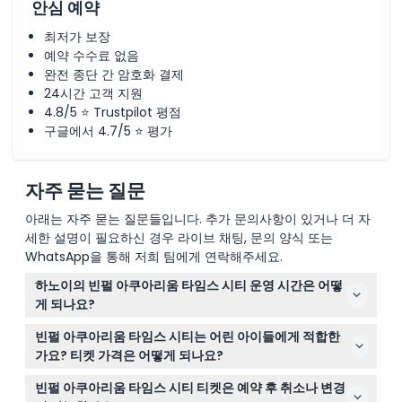
안심 예약
최저가 보장
예약 수수료 없음
완전 종단 간 암호화 결제
24시간 고객 지원
4.8/5 ⭐ Trustpilot 평점
구글에서 4.7/5 ⭐ 평가
자주 묻는 질문
아래는 자주 묻는 질문들입니다. 추가 문의사항이 있거나 더 자
세한 설명이 필요하신 경우 라이브 채팅, 문의 양식 또는
WhatsApp을 통해 저희 팀에게 연락해주세요.
하노이의 빈펄 아쿠아리움 타임스 시티 운영 시간은 어떻
게 되나요?
빈펄 아쿠아리움 타임스 시티는 매일 오전 10시부터 오후
빈펄 아쿠아리움 타임스 시티는 어린 아이들에게 적합한
10시까지 운영되며, 입장 마감은 오후 9시입니다. 주말과 공
가요? 티켓 가격은 어떻게 되나요?
휴일에는 약간 일찍 오전 9시 30분에 개장합니다(변동 가
신장 80cm 미만 어린이는 유료 성인 동반 시 무료 입장할
능 — 예약 시 확인 바랍니다).
빈펄 아쿠아리움 타임스 시티 티켓은 예약 후 취소나 변경
수 있고, 80cm 이상 140cm 미만 어린이는 어린이 티켓이