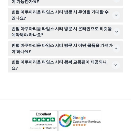
이 가능한가요?
필요하며, 140cm 이상의 방문객은 성인 티켓이 필요합니
아니요, 이 웹사이트에서 예약한 티켓은 최종 판매이므로
다.
빈펄 아쿠아리움 타임스 시티 방문 시 무엇을 기대할 수
취소, 환불 또는 변경이 불가합니다.
있나요?
담수, 해수, 파충류 등 몰입형 테마 구역과 멋진 180도 수중
빈펄 아쿠아리움 타임스 시티 방문 시 온라인으로 티켓을
터널, 3D 효과와 창의적인 조명이 포함된 특별 전시를 기대
예약해야 하나요?
할 수 있습니다.
네, 이 웹사이트를 통해 티켓을 온라인으로 예약하는 것이
빈펄 아쿠아리움 타임스 시티 방문 시 어떤 물품을 가져가
입장권 확보와 원하는 방문 시간대 확인에 가장 쉽고 편리
야 하나요?
한 방법입니다.
편안한 걷기용 신발과 멋진 해양 생물을 촬영할 카메라를
빈펄 아쿠아리움 타임스 시티 왕복 교통편이 제공되나
가져가시길 권장합니다; 음식, 음료, 기념품은 내부에서 구
요?
입 가능하지만 티켓에 포함되어 있지 않습니다.
교통편은 티켓에 포함되어 있지 않으므로 빈콤 메가몰 타임
스 시티에 위치한 아쿠아리움까지의 교통편은 직접 마련하
셔야 합니다.