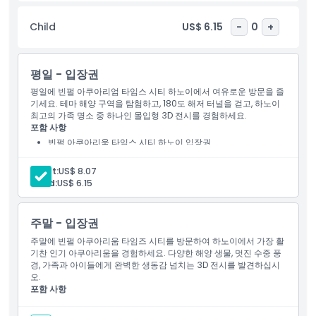
펄 아쿠아리움 타임스 시티는 잊을 수 없는 해양 모험을 약속합니다.
Child
US$ 6.15
-
0
+
하이라이트
평일 - 입장권
포함 사항
평일에 빈펄 아쿠아리엄 타임스 시티 하노이에서 여유로운 방문을 즐
기세요. 테마 해양 구역을 탐험하고, 180도 해저 터널을 걷고, 하노이
최고의 가족 명소 중 하나인 몰입형 3D 전시를 경험하세요.
아동 성인 정책
포함 사항
빈펄 아쿠아리움 타임스 시티 하노이 입장권
포함되지 않는 사항
Adult:
US$ 8.07
Child:
US$ 6.15
운영 시간
주말 - 입장권
주말에 빈펄 아쿠아리움 타임즈 시티를 방문하여 하노이에서 가장 활
알아야 할 사항
기찬 인기 아쿠아리움을 경험하세요. 다양한 해양 생물, 멋진 수중 풍
경, 가족과 아이들에게 완벽한 생동감 넘치는 3D 전시를 발견하십시
오.
위치
포함 사항
빈펄 아쿠아리움 타임스 시티 하노이 입장권