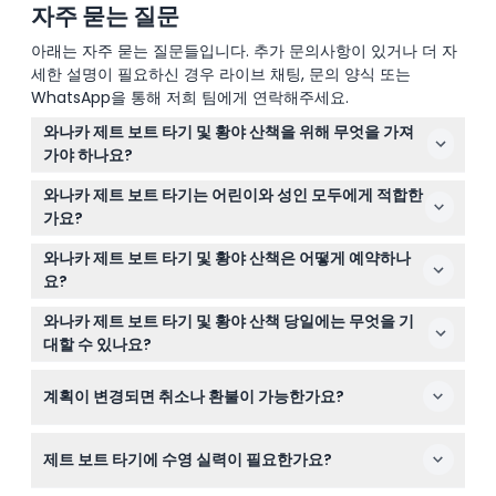
자주 묻는 질문
아래는 자주 묻는 질문들입니다. 추가 문의사항이 있거나 더 자
세한 설명이 필요하신 경우 라이브 채팅, 문의 양식 또는
WhatsApp을 통해 저희 팀에게 연락해주세요.
와나카 제트 보트 타기 및 황야 산책을 위해 무엇을 가져
가야 하나요?
햇볕으로부터 보호하기 위해 자외선 차단제와 선글라스를
와나카 제트 보트 타기는 어린이와 성인 모두에게 적합한
꼭 챙기세요. 필요 시 젖은 날씨 장비가 제공되며, 안전을 위
가요?
해 구명조끼도 지급됩니다.
네, 4세 이상 참여 가능하며 15세 이상 어린이는 성인 요금
와나카 제트 보트 타기 및 황야 산책은 어떻게 예약하나
이 적용됩니다. 단, 임신 중인 여성에게는 적합하지 않습니
요?
다.
이 웹사이트에서 바로 온라인으로 티켓을 예약할 수 있으
와나카 제트 보트 타기 및 황야 산책 당일에는 무엇을 기
며, 예약 과정에서 가능한 출발 시간을 선택하실 수 있습니
대할 수 있나요?
다.
마투키투키 강에서 50분간 스릴 넘치는 제트 보트 타기를
계획이 변경되면 취소나 환불이 가능한가요?
즐기고, 이후 이끼가 덮인 숲과 빙하가 공급하는 시냇물을
따라 현지 가이드와 함께 인상적인 이야기를 들으며 산책할
티켓은 어떤 경우에도 환불이나 취소가 불가능하니 예약 전
수 있습니다.
제트 보트 타기에 수영 실력이 필요한가요?
날짜와 시간을 신중히 확인해 주세요.