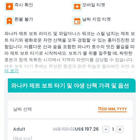
즉시 확인
모바일 티켓
환불 불가
날짜 지정 티켓
와나카 제트 보트 라이드 및 와일더니스 워크는 스릴 넘치는 제트 보
트 타기와 평화로운 자연 산책을 모두 경험할 수 있는 흥미진진한 모
험입니다. 아름다운 산과 숲을 포함한 와나카 호수의 멋진 물길을 따
라 제트 보트 타기로 시작하세요. 보트가 물 위를 질주할 때, 짜릿한
흥분과 함께 독특한 시각에서 지역의 자연미를 감상할 수 있습니다.
제트 보트 타기 후에는 무성한 풍경과 맑은 하늘로 둘러싸인 자연 속
더 보기
에서 고요한 산책을 즐기세요. 속도와 자연이 어우러진 이 조합은 와
나카 제트 보트 라이드 및 와일더니스 워크를 진정으로 잊을 수 없는
와나카 제트 보트 타기 및 야생 산책 가격 및 옵션
경험으로 만들며, 와나카의 장관인 환경 속에서 두 세계의 최선을 경
험하게 합니다. 이 투어는 와나카의 아름다움을 감상하며 아드레날
린이 솟구치는 스릴과 자연에서의 평화로운 휴식을 동시에 경험할
수 있는 훌륭한 방법입니다.
날짜 선택
DD MM, YYYY
하이라이트
Adult
US$ 199.02
US$ 197.26
-
1
+
(15세 이상)