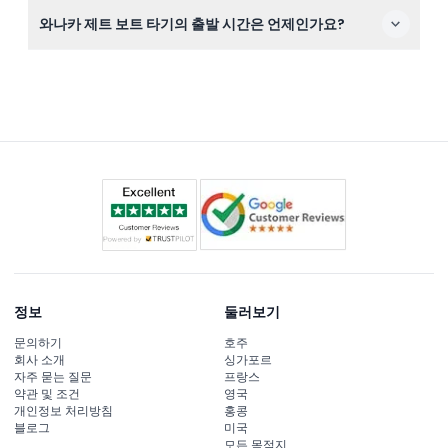
수영 실력은 필요하지 않습니다. 구명조끼 등 고급 안전 장
와나카 제트 보트 타기의 출발 시간은 언제인가요?
비가 제공되며, 숙련된 가이드가 모험 내내 안전을 책임집
니다.
10월 1일부터 출발 시간은 와나카 아이사이트 밖에서 오전
9시 45분과 12시 45분이며, 겨울 출발은 12시 45분 단일 시
간입니다(변경될 수 있으니 예약 시 확인 바랍니다).
정보
둘러보기
문의하기
호주
회사 소개
싱가포르
자주 묻는 질문
프랑스
약관 및 조건
영국
개인정보 처리방침
홍콩
블로그
미국
모든 목적지