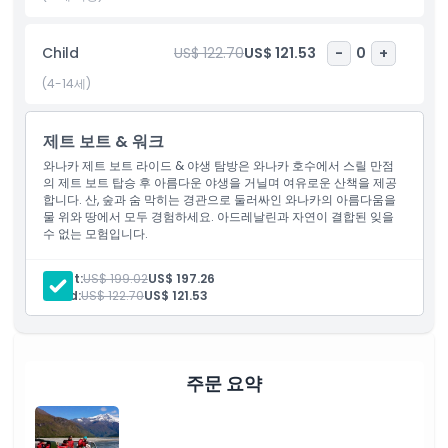
포함 사항
Child
US$ 122.70
US$ 121.53
-
0
+
아동 성인 정책
(4-14세)
포함되지 않는 사항
제트 보트 & 워크
와나카 제트 보트 라이드 & 야생 탐방은 와나카 호수에서 스릴 만점
의 제트 보트 탑승 후 아름다운 야생을 거닐며 여유로운 산책을 제공
적합하지 않은 대상
합니다. 산, 숲과 숨 막히는 경관으로 둘러싸인 와나카의 아름다움을
물 위와 땅에서 모두 경험하세요. 아드레날린과 자연이 결합된 잊을
수 없는 모험입니다.
알아야 할 사항
Adult:
US$ 199.02
US$ 197.26
Child:
US$ 122.70
US$ 121.53
위치
교환 방법
주문 요약
취소 정책