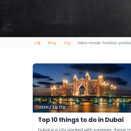
홈
Blog
Tag
tailor-made-holiday-pack
2024년 3월 17일
Top 10 things to do in Dubai
Dubai is a city packed with surprises, things t