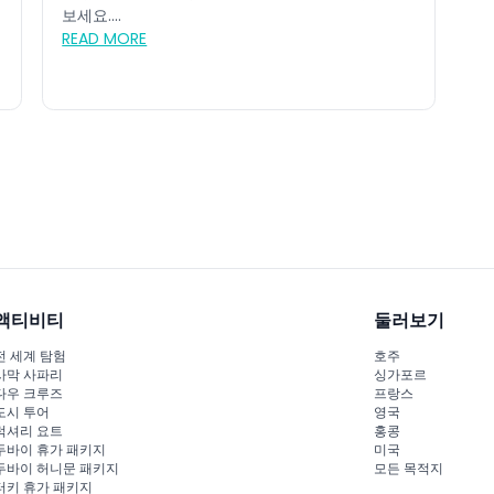
보세요....
READ MORE
액티비티
둘러보기
전 세계 탐험
호주
사막 사파리
싱가포르
다우 크루즈
프랑스
도시 투어
영국
럭셔리 요트
홍콩
두바이 휴가 패키지
미국
두바이 허니문 패키지
모든 목적지
터키 휴가 패키지