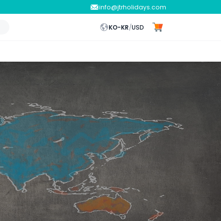
info@jtrholidays.com
KO-KR
/
USD