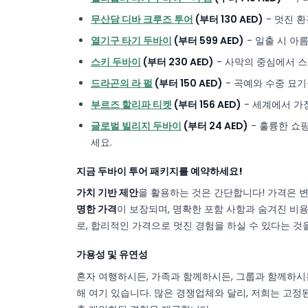
무산담 디바 크루즈 투어
(부터 130 AED)
- 멋진 
열기구 타기 두바이
(부터 599 AED)
- 일출 시 아
스키 두바이
(부터 230 AED)
- 사막의 중심에서 
드라곤의 라 펄
(부터 150 AED)
- 곡예와 수중 묘기
부르즈 할리파 티켓
(부터 156 AED)
- 세계에서 가
글로벌 빌리지 두바이
(부터 24 AED)
- 훌륭한 쇼
세요.
지금 두바이 투어 패키지를 예약하세요!
가치 기반 제안
을 활용하는 것은 간단합니다! 가격은 변동
명한 가격
이 보장되며, 명확한 포함 사항과 숨겨진 비
로, 합리적인 가격으로 멋진 경험을 하실 수 있다는 것
가용성 및 유연성
혼자 여행하시든, 가족과 함께하시든, 그룹과 함께하시
해 여기 있습니다. 많은 경쟁업체와 달리, 저희는 고