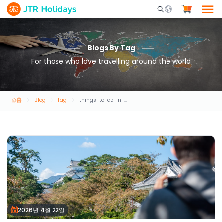
Mobile Search Opene
Blogs By Tag
For those who love travelling around the world
홈
Blog
Tag
things-to-do-in-dubai
2026년 4월 22일