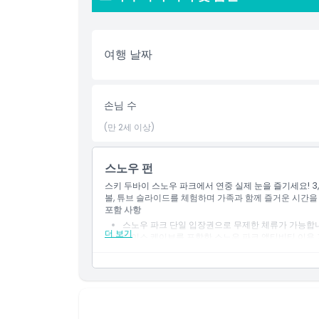
취소 정책
여행 날짜
손님 수
(만 2세 이상)
스노우 펀
스키 두바이 스노우 파크에서 연중 실제 눈을 즐기세요! 3,
볼, 튜브 슬라이드를 체험하며 가족과 함께 즐거운 시간을
포함 사항
스노우 파크 단일 입장권으로 무제한 체류가 가능합
더 보기
아이스 케이브를 포함한 스노우 파크 액티비티 이용 
봅슬레이, 자이언트 볼, 범퍼카, 튜빙 코스 무제한 탑승
체어리프트 1회 탑승.
마운틴 스릴러 1회 탑승.
겨울 장비 제공: 재킷, 바지, 일회용 양말, 눈 부츠, 무
13세 미만 어린이는 헬멧 착용이 필수입니다.