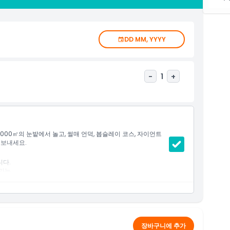
DD MM, YYYY
-
1
+
000㎡의 눈밭에서 놀고, 썰매 언덕, 봅슬레이 코스, 자이언트
 보내세요.
니다.
가능.
.
료 플리스 장갑.
장바구니에 추가