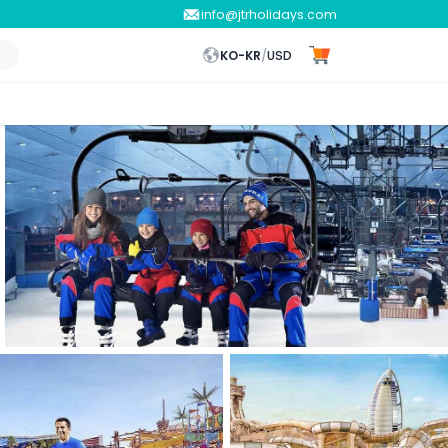
info@jtrholidays.com
KO-KR
/
USD