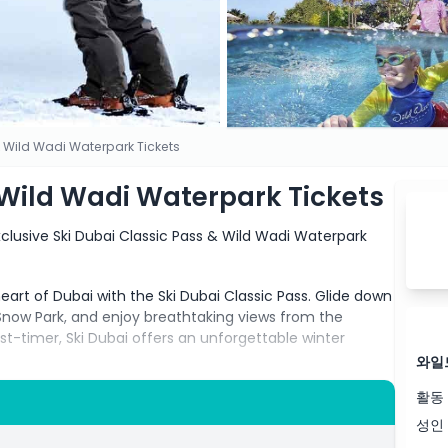
& Wild Wadi Waterpark Tickets
 Wild Wadi Waterpark Tickets
clusive Ski Dubai Classic Pass & Wild Wadi Waterpark
 heart of Dubai with the Ski Dubai Classic Pass. Glide down
Snow Park, and enjoy breathtaking views from the
irst-timer, Ski Dubai offers an unforgettable winter
와일
활동
e aquatic adventure at Wild Wadi Waterpark. Experience
er amidst the stunning backdrop of Burj Al Arab. Wild Wadi
성인
 for visitors of all ages.