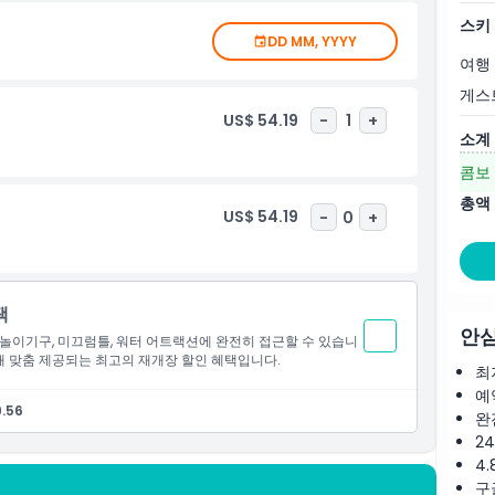
스키
bai Classic Pass & Wild Wadi Waterpark Tickets, filled
DD MM, YYYY
n't miss the chance to make lasting memories at two of
여행
게스
US$ 54.19
-
1
+
소계
콤보
총액
US$ 54.19
-
0
+
택
안심
놀이기구, 미끄럼틀, 워터 어트랙션에 완전히 접근할 수 있습니
위해 맞춤 제공되는 최고의 재개장 할인 혜택입니다.
최
예
.56
완
2
4.
구