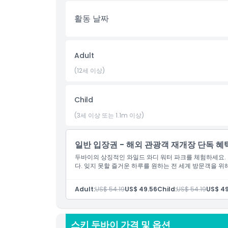
Book your Combo Deal now and save on the Ski Du
활동 날짜
with chilly and watery adventures in Dubai. Do
the city's premier attractions.
Adult
하이라이트
(12세 이상)
포함 사항
Child
(3세 이상 또는 1.1m 이상)
아동 성인 정책
일반 입장권 - 해외 관광객 재개장 단독 혜
운영 시간
두바이의 상징적인 와일드 와디 워터 파크를 체험하세요. 
다. 잊지 못할 즐거운 하루를 원하는 전 세계 방문객을 
알아야 할 사항
Adult:
US$ 54.19
US$ 49.56
Child:
US$ 54.19
US$ 49
위치
스키 두바이 가격 및 옵션