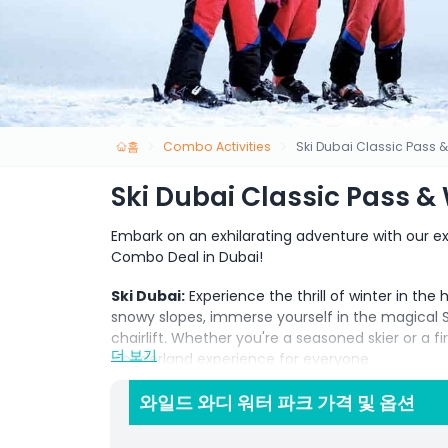
홈
Combo Activities
Ski Dubai Classic Pass 
Ski Dubai Classic Pass &
Embark on an exhilarating adventure with our ex
Combo Deal in Dubai!
Ski Dubai:
Experience the thrill of winter in the
snowy slopes, immerse yourself in the magical 
chairlift. Whether you're a seasoned skier or a f
더 보기
wonderland experience for everyone.
Wild Wadi Waterpark:
Splash into the ultimat
와일드 와디 워터 파크 가격 및 옵션
thrilling water slides, wave pools, and a lazy riv
promises a day of water-filled fun and excitement