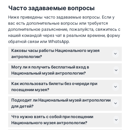
Часто задаваемые вопросы
Ниже приведены часто задаваемые вопросы. Если у
вас есть дополнительные вопросы или требуется
дополнительное разъяснение, пожалуйста, свяжитесь с
нашей командой через чат в реальном времени, форму
обратной связи или WhatsApp.
Каковы часы работы Национального музея
антропологии?
Музей открыт с вторника по воскресенье с 9:00 до
Могу ли я получить бесплатный вход в
18:00, по понедельникам закрыт (возможны
Национальный музей антропологии?
изменения — пожалуйста, уточняйте при
Да, дети до 13 лет, студенты и преподаватели с
бронировании).
Как использовать билеты без очереди при
удостоверением личности, пожилые люди старше
посещении музея?
60 лет и инвалиды проходят бесплатно. Также по
С билетом без очереди вы можете сразу идти к
воскресеньям бесплатный вход для граждан
Подходит ли Национальный музей антропологии
турникетам, не ожидая у кассы. Просто предъявите
Мексики.
для детей?
билет при входе для быстрого доступа.
Дети от 12 лет требуют взрослый билет для входа, а
Что нужно взять с собой при посещении
дети до 13 лет проходят бесплатно. Экспозиции
Национального музея антропологии?
отлично подходят для семей, интересующихся