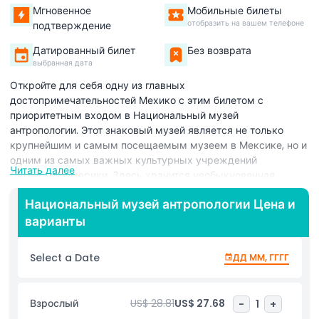
Мгновенное
Мобильные билеты
отобразить на вашем телефоне
подтверждение
Датированный билет
Без возврата
выбранная дата
Откройте для себя одну из главных
достопримечательностей Мехико с этим билетом с
приоритетным входом в Национальный музей
антропологии. Этот знаковый музей является не только
крупнейшим и самым посещаемым музеем в Мексике, но и
одним из самых важных культурных учреждений
Читать далее
Латинской Америки. Здесь хранится необыкновенная
коллекция доколумбовых артефактов, представляющих
Национальный музей антропологии Цена и
древние цивилизации, такие как мексики, майя, тольтеки и
варианты
многие другие коренные культуры, формировавшие
историю Мексики. Прогуляйтесь по прекрасно
оформленным выставочным залам, которые подчеркивают
Select a Date
ДД ММ, ГГГГ
богатое наследие, традиции и истории коренных народов
Мексики. Всемирно известная архитектура музея,
символическое искусство и уникальная планировка делают
Взрослый
US$ 28.81
US$ 27.68
-
1
+
это место обязательным для посещения любителями