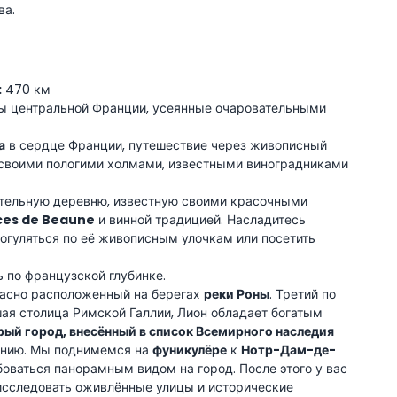
ва.
:
470 км
 центральной Франции, усеянные очаровательными
а
в сердце Франции, путешествие через живописный
 своими пологими холмами, известными виноградниками
ательную деревню, известную своими красочными
ces de Beaune
и винной традицией. Насладитесь
рогуляться по её живописным улочкам или посетить
по французской глубинке.
расно расположенный на берегах
реки Роны
. Третий по
ая столица Римской Галлии, Лион обладает богатым
рый город, внесённый в список Всемирного наследия
щению. Мы поднимемся на
фуникулёре
к
Нотр-Дам-де-
боваться панорамным видом на город. После этого у вас
 исследовать оживлённые улицы и исторические