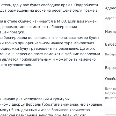
 обещает незабываемые воспоминания и радостные
 отель, где у вас будет свободное время. Подробности
Адрес
удут размещены на доске на ресепшене отеля позже в
я в отеле обычно начинается в 14:00. Если вам нужен
у, рассмотрите возможность бронирования
Номер
ашей поездки.
 забронировали дополнительные ночи, ваш номер будет
ами только при официальном начале тура. Контактная
Выбер
поддержки будут размещены на ресепшене. До этого
енем — персонал отеля поможет с любыми вопросами.
 является приблизительным и может быть изменено
его путешествия.
Взрос
Особы
 начало дня исследований и культуры.
нному дворцу Версаль (обратите внимание, что входные
 могут быть длинными из-за большого количества
ролевская резиденция, некогда дом французских