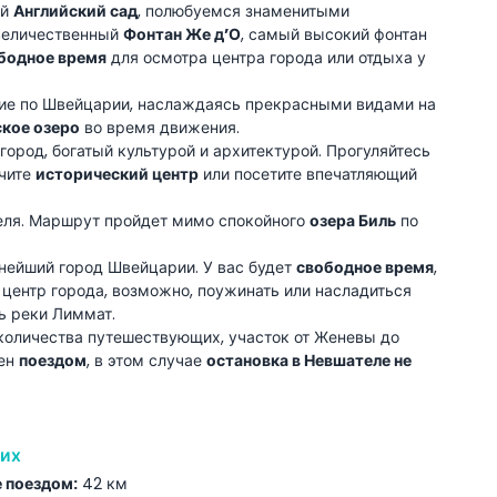
ый
Английский сад
, полюбуемся знаменитыми
величественный
Фонтан Же д’О
, самый высокий фонтан
бодное время
для осмотра центра города или отдыха у
е по Швейцарии, наслаждаясь прекрасными видами на
кое озеро
во время движения.
, город, богатый культурой и архитектурой. Прогуляйтесь
учите
исторический центр
или посетите впечатляющий
еля. Маршрут пройдет мимо спокойного
озера Биль
по
пнейший город Швейцарии. У вас будет
свободное время
,
центр города, возможно, поужинать или насладиться
ь реки Лиммат.
количества путешествующих, участок от Женевы до
лен
поездом
, в этом случае
остановка в Невшателе не
рих
 поездом:
42 км