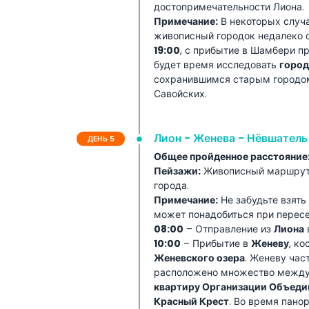
достопримечательности Лиона.
Примечание:
В некоторых случ
живописный городок недалеко от
19:00
, с прибытие в Шамбери п
будет время исследовать
город
сохранившимся старым городо
Савойских.
Лион - Женева - Нёвшатель
ДЕНЬ 5
Общее пройденное расстояние
Пейзажи:
Живописный маршрут с
города.
Примечание:
Не забудьте взять
может понадобиться при перес
08:00
– Отправление из
Лиона
10:00
– Прибытие в
Женеву
, к
Женевского озера
. Женеву час
расположено множество между
квартиру Организации Объеди
Красный Крест
. Во время пан