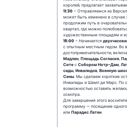
королей, предлагает захватыва
11:30
– Отправляемся из Версаля
может быть изменено в случае 
продолжим путь в очарователь
квартал, где можно полюбовать
художественным площадям и и
15:00
– Начинается
двухчасова
с опытным местным гидом. Во 
достопримечательности, включ
Мадлен
,
Площадь Согласия
,
Па
Сите
с
Собором Нотр-Дам
,
Ла
сады
,
Инвалидов
,
Военную шко
Сены
. Мы сделаем короткие ос
Инвалиды и Шамп де Марс. По о
возможностью оставить желающ
осмотра.
Для завершения этого восхитит
программу — посещение одного
или
Парадис Латен
.