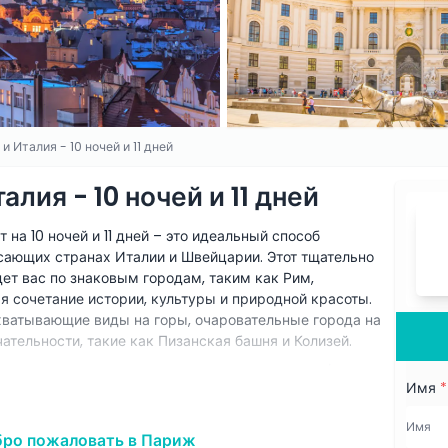
 Италия - 10 ночей и 11 дней
лия - 10 ночей и 11 дней
на 10 ночей и 11 дней – это идеальный способ
ясающих странах Италии и Швейцарии. Этот тщательно
ет вас по знаковым городам, таким как Рим,
я сочетание истории, культуры и природной красоты.
хватывающие виды на горы, очаровательные города на
ательности, такие как Пизанская башня и Колизей.
одит для путешественников, которые хотят комфортное и
Имя
*
ванием в отелях, ежедневным завтраком, экскурсиями
аслаждаться каждым моментом без забот. Будь то
 лодке в Венеции или восхищение великолепием
бро пожаловать в Париж