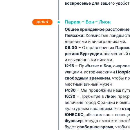
воскресенье
для вашего удобст
Париж - Бон - Лион
ДЕНЬ 4
Общее пройденное расстояние
Пейзажи:
Холмистые ландшафты
деревнями и виноградниками.
08:00
– Отправление из
Париж
регион Бургундия
, знаменитый
и изысканными винами.
12:15
– Прибытие в
Бон
, очаров
улицами, историческими
Hospi
свободным временем
, чтобы п
местный винный музей.
14:30
– Мы продолжим наш путь 
16:30
– Прибытие в
Лион
, прек
величине город Франции и бывш
культурным наследием. Его
ста
ЮНЕСКО
, обязательно к посе
Фурвьер
, откуда сможете полю
будет
свободное время
, чтобы