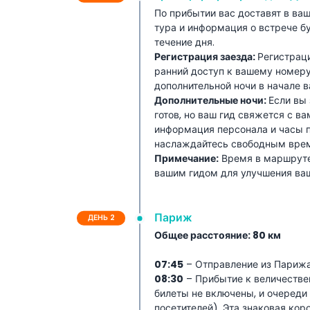
швейцарских Альп, этот европейский турпакет
По прибытии вас доставят в ваш
впечатления каждый день.
тура и информация о встрече б
течение дня.
Регистрация заезда:
Регистраци
Включено
ранний доступ к вашему номер
дополнительной ночи в начале в
Условия и положения
Дополнительные ночи:
Если вы
готов, но ваш гид свяжется с в
информация персонала и часы 
Политика оплаты
наслаждайтесь свободным врем
Примечание:
Время в маршруте
вашим гидом для улучшения ваш
Париж
ДЕНЬ 2
Общее расстояние: 80 км
07:45
– Отправление из Парижа,
08:30
– Прибытие к величестве
билеты не включены, и очереди
посетителей). Эта знаковая ко