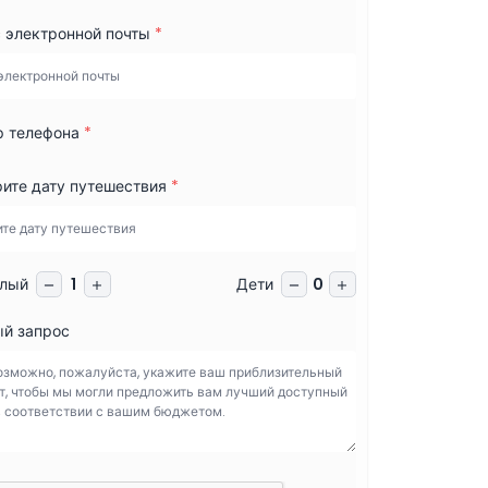
 электронной почты
*
 телефона
*
ите дату путешествия
*
лый
Дети
1
0
й запрос