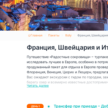
Главная
Пакеты
Italy
Франция, Швейцария и
Франция, Швейцария и Ита
Путешествие «Радостные сокровища» – турпакет 
исследовать лучшее в Европе, особенно в потр
продуманный пакет для отдыха в Европе провед
Флоренция, Венеция, Цюрих и Люцерн, предлага
Вас ожидают экскурсии с гидом по городам, за
берегу озер и всемирно известные достопримеч
Читать далее
Этот тур по Италии и Швейцарии идеально подх
незабываемое путешествие по Европе. С прожи
с гидом и удобными трансферами вы сможете н
прогулка по улицам древнего Рима, поездка на
Трансфер при приезде - До
ДЕНЬ 1