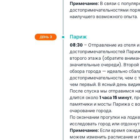
Примечание:
В связи с популя
достопримечательностями поря
наилучшего возможного опыта.
Париж
ДЕНЬ 3
08:30
– Отправление из отеля и
достопримечательностей Пари
второго этажа (обратите внима
значительные очереди). Второй
обзора города — идеально сбал
достопримечательности, чем с т
чем первый. В ясный день вид
После спуска мы отправимся н
длится около
1 часа 15 минут
, п
памятники и мосты Парижа с во
очарование города.
По окончании прогулки на лодке
исследовать город или отдохнут
Примечание:
Если время ожида
можем изменить расписание и пе