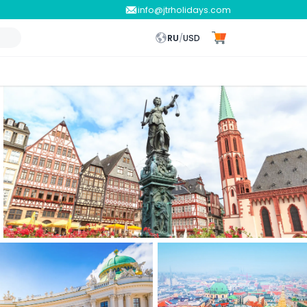
info@jtrholidays.com
RU
/
USD