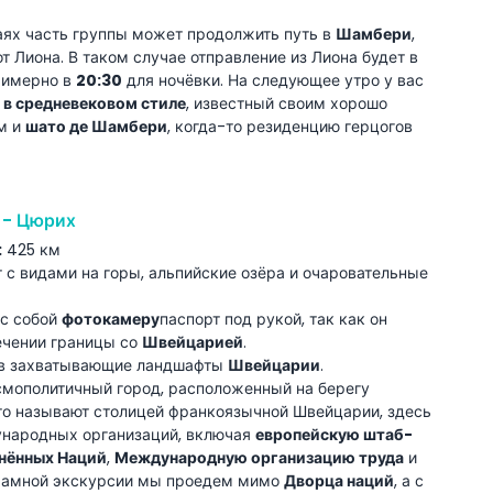
аях часть группы может продолжить путь в
Шамбери
,
 Лиона. В таком случае отправление из Лиона будет в
римерно в
20:30
для ночёвки. На следующее утро у вас
 в средневековом стиле
, известный своим хорошо
м и
шато де Шамбери
, когда-то резиденцию герцогов
 - Цюрих
:
425 км
 видами на горы, альпийские озёра и очаровательные
 с собой
фотокамеру
паспорт под рукой, так как он
ечении границы со
Швейцарией
.
в захватывающие ландшафты
Швейцарии
.
осмополитичный город, расположенный на берегу
то называют столицей франкоязычной Швейцарии, здесь
народных организаций, включая
европейскую штаб-
нённых Наций
,
Международную организацию труда
и
орамной экскурсии мы проедем мимо
Дворца наций
, а с