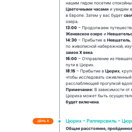
нашим гидом посетим спокойн
Цветочными часами
и увидим 
в Европе. Затем у вас будет
сво
озера.
13:00
– Продолжаем путешестви
Женевское озеро
и
Невшательс
14:30
– Прибытие в
Невшатель
по живописной набережной, из
замок X века
.
16:00
– Отправление из Невшат
пути в Цюрих.
18:15
– Прибытие в
Цюрих
, кру
чтобы исследовать оживленный 
расслабляющей прогулкой вдол
Примечание:
В зависимости от 
Цюриха может быть осуществ
будет включена
.
Цюрих - Рапперсвиль - Цю
ДЕНЬ 6
Общее расстояние, пройденное