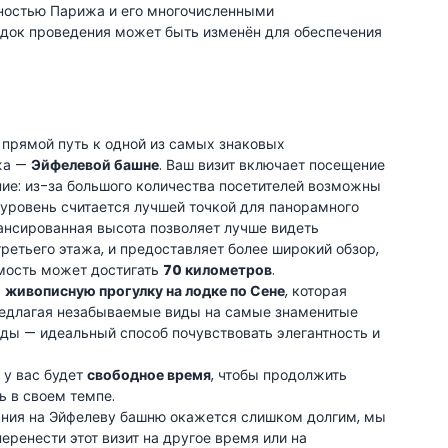
рностью Парижа и его многочисленными
док проведения может быть изменён для обеспечения
 прямой путь к одной из самых знаковых
жа —
Эйфелевой башне
. Ваш визит включает посещение
ние: из-за большого количества посетителей возможны
 уровень считается лучшей точкой для панорамного
ансированная высота позволяет лучше видеть
ретьего этажа, и предоставляет более широкий обзор,
имость может достигать
70 километров
.
а
живописную прогулку на лодке по Сене
, которая
редлагая незабываемые виды на самые знаменитые
ды — идеальный способ почувствовать элегантность и
 у вас будет
свободное время
, чтобы продолжить
ь в своем темпе.
ния на Эйфелеву башню окажется слишком долгим, мы
ренести этот визит на другое время или на