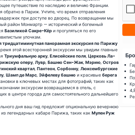
ющее путешествие по наследию и величию Франции.
 обратно в Париж. Учтите, что время отправления
задержек при доступе во дворец. По возвращении мы
ный район Монмартр — исторический и богемный
ся
Базиликой Сакре-Кёр
и прогуляться по его
звилистым улочкам.
я тридцатиминутная панорамная экскурсия по Парижу
время этой всесторонней экскурсии мы увидим главные
Бро
ая
Триумфальную арку
,
Елисейские поля
,
Церковь Ла-
рижскую оперу
,
Лувр
,
Башню Сен-Жак
,
Мэрию
,
Остров
Га
тинский квартал
,
Пантеон
,
Сорбонну
,
Люксембургские
Бе
лу
,
Шамп де Марс
,
Эйфелеву башню
и красивые
берега
По
тановки в ключевых местах для фотографий, таких как
Кр
кончании экскурсии возвращаемся в отель, с
4,
их в центре города для самостоятельного дальнейшего
Ре
ельного дня ваш гид предложит опциональную вечернюю
 из легендарных кабаре Парижа, таких как
Мулен Руж