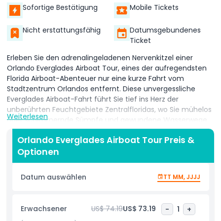
Sofortige Bestätigung
Mobile Tickets
Nicht erstattungsfähig
Datumsgebundenes
Ticket
Erleben Sie den adrenalingeladenen Nervenkitzel einer
Orlando Everglades Airboat Tour, eines der aufregendsten
Florida Airboat-Abenteuer nur eine kurze Fahrt vom
Stadtzentrum Orlandos entfernt. Diese unvergessliche
Everglades Airboat-Fahrt führt Sie tief ins Herz der
unberührten Feuchtgebiete Zentralfloridas, wo Sie mühelos
Weiterlesen
über schimmernde Sümpfe und gewundene Wasserwege
auf einem kraftvollen, mit Propeller betriebenen Airboat
Orlando Everglades Airboat Tour Preis &
gleiten, das für Geschwindigkeit und Wendigkeit entwickelt
Optionen
wurde. Während Sie die Orlando Everglades erkunden,
halten Sie Ausschau nach ikonischer floridianischer Tierwelt
wie Alligatoren, Weißkopfseeadlern, Reihern, Schildkröten
Datum auswählen
TT MM, JJJJ
und sogar dem scheuen Florida-Panther. Geführt von
erfahrenen einheimischen Guides bietet jede Tour
faszinierende Erläuterungen zum einzigartigen Ökosystem,
Erwachsener
US$ 74.19
US$ 73.19
-
1
+
zur Biodiversität und zu Naturschutzbemühungen der