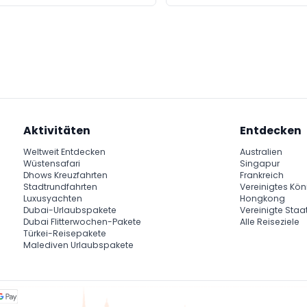
Aktivitäten
Entdecken
Weltweit Entdecken
Australien
Wüstensafari
Singapur
Dhows Kreuzfahrten
Frankreich
Stadtrundfahrten
Vereinigtes Kön
Luxusyachten
Hongkong
Dubai-Urlaubspakete
Vereinigte Staa
Dubai Flitterwochen-Pakete
Alle Reiseziele
Türkei-Reisepakete
Malediven Urlaubspakete