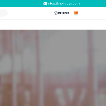
info@jtrholidays.com
DE
/
USD
d