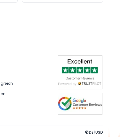
igreich
ten
DE
/
USD