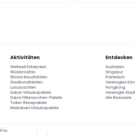
Aktivitäten
Entdecken
Weltweit Entdecken
Australien
Wüstensafari
Singapur
Dhows Kreuzfahrten
Frankreich
Stadtrundfahrten
Vereinigtes Kön
Luxusyachten
Hongkong
Dubai-Urlaubspakete
Vereinigte Staa
Dubai Flitterwochen-Pakete
Alle Reiseziele
Türkei-Reisepakete
Malediven Urlaubspakete