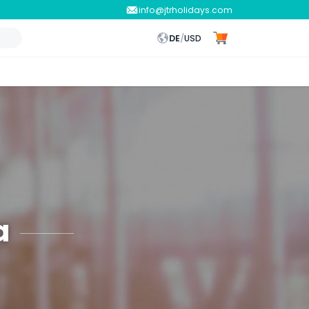
info@jtrholidays.com
DE
/
USD
a