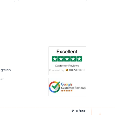
igreich
ten
DE
/
USD