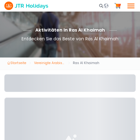
Mobile Search Opene
Aktivitäten In Ras Al Khaimah
Entdecken Sie das Beste von Ras Al Khaimah
Startseite
Vereinigte Arabische Emirate
Ras Al Khaimah