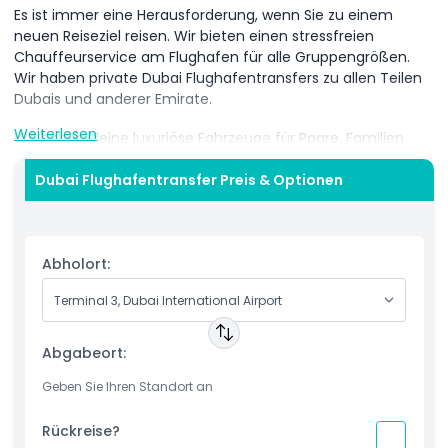
Es ist immer eine Herausforderung, wenn Sie zu einem
neuen Reiseziel reisen. Wir bieten einen stressfreien
Chauffeurservice am Flughafen für alle Gruppengrößen.
Wir haben private Dubai Flughafentransfers zu allen Teilen
Dubais und anderer Emirate.
Weiterlesen
Wir haben kleine luxuriöse Fahrzeuge für Paare, Familien
und Freunde. Für Firmen- und Großgruppen stehen
luxuriöse Busse mit 30, 35 und 50 Sitzplätzen für
Dubai Flughafentransfer Preis & Optionen
Gruppentransfers bereit. Unsere Dubai Flughafentransfers
sind rund um die Uhr verfügbar und bedienen alle Hotels
und andere Unterkünfte in Dubai und den anderen
Emiraten.
Abholort:
Sie reisen vielleicht allein, mit Ihrer Familie oder auf einer
Geschäftsreise. Unser engagiertes Team zusammen mit
unserem professionellen Fahrer sorgt dafür, dass Ihre Reise
Abgabeort:
komfortabel und stressfrei verläuft. Genießen Sie die
komfortabelste und luxuriöseste Fahrt vom Dubai
International Airport zu Ihrem Hotel oder Ihrer Unterkunft.
Rückreise?
Unser Fahrer erwartet Sie an den Terminals 01, 02 oder 03