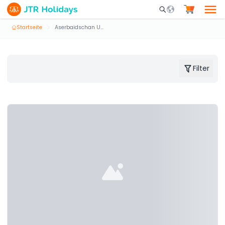
Mobile Search Opene
Startseite
Aserbaidschan Urlaubspakete
Filter