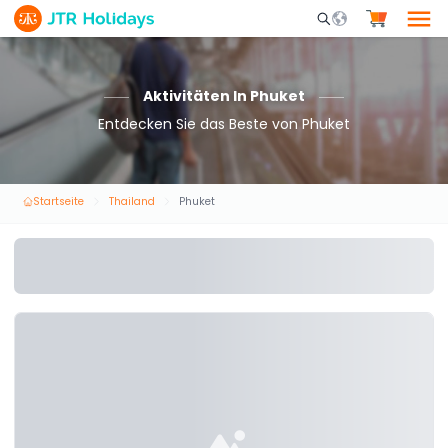
Mobile Search Opene
Aktivitäten In Phuket
Entdecken Sie das Beste von Phuket
Startseite
Thailand
Phuket