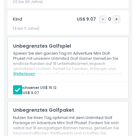
für die beste Punktzahl an. Es ist die perfekte Gelegenheit,
(12 bis 99 Jahre)
eine Pause vom Strand zu machen, freundschaftlichen
Wettkampf zu genießen und bleibende Erinnerungen zu
Kind
US$ 9.07
-
0
+
schaffen. Egal ob Sie eine schnelle Runde spielen oder den
ganzen Tag verbringen, Adventure Mini Golf Phuket
(4 bis 11 Jahre)
verspricht Spaß, Lachen und großartige Momente für alle.
Kommen Sie und erleben Sie, warum es eine der besten
Unbegrenztes Golfspiel
Familienaktivitäten in Phuket ist!
Spielen Sie den ganzen Tag im Adventure Mini Golf
Phuket mit unserem Unlimited Golf Game! Genießen Sie
endlose Runden auf 18 unterhaltsamen, tropisch
Highlights
gestalteten Löchern. Perfekt für Familien, Anfänger und
Weiterlesen
Golfbegeisterte, die in Phuket nonstop Spannung suchen.
Leistungen
Inklusivleistungen
Genießen Sie unbegrenztes Spielen auf 18 tropisch
Erwachsener:
US$ 15.12
gestalteten Minigolf-Löchern in Phuket.
Kind:
US$ 9.07
Perfekt für alle Altersgruppen von Anfängern bis zu
Richtlinie für Kinder und Erwachsene
Golfprofis für nonstop Spaß und Spannung.
Unbegrenztes Golfpaket
Nutzen Sie Ihren Tag optimal mit dem Unlimited Golf
Ausschlüsse
Package im Adventure Mini Golf Phuket. Fordern Sie sich
selbst auf 18 einzigartigen Bahnen heraus, genießen Sie
freundschaftlichen Wettbewerb und schaffen Sie
Öffnungszeiten