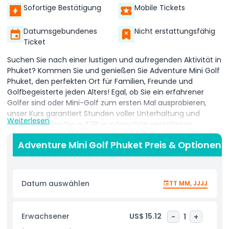
Sofortige Bestätigung
Mobile Tickets
Datumsgebundenes
Nicht erstattungsfähig
Ticket
Suchen Sie nach einer lustigen und aufregenden Aktivität in
Phuket? Kommen Sie und genießen Sie Adventure Mini Golf
Phuket, den perfekten Ort für Familien, Freunde und
Golfbegeisterte jeden Alters! Egal, ob Sie ein erfahrener
Golfer sind oder Mini-Golf zum ersten Mal ausprobieren,
unser Kurs garantiert Stunden voller Unterhaltung und
Weiterlesen
Lachen. Spielen Sie auf 18 wunderschön gestalteten
Löchern mit weichem, künstlichem Gras, das sich anfühlt
Adventure Mini Golf Phuket Preis & Optionen
wie ein echter Golfplatz. Sie verwenden einen Putter und
einen Ball wie die Profis! Wir bieten drei Schlägergrößen an:
Kind, Junior und Erwachsener, damit jeder mitmachen kann.
Unser Mini-Golfplatz in Phuket ist sowohl herausfordernd als
Datum auswählen
TT MM, JJJJ
auch anfängerfreundlich, ideal für Kinder, Jugendliche und
Erwachsene. Genießen Sie die entspannte tropische
Umgebung, nehmen Sie sich Zeit, um jeden Schlag zu
Erwachsener
US$ 15.12
-
1
+
perfektionieren, oder treten Sie gegen Freunde und Familie