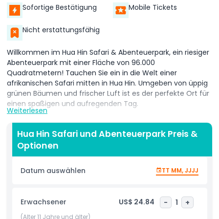
Sofortige Bestätigung
Mobile Tickets
Nicht erstattungsfähig
Willkommen im Hua Hin Safari & Abenteuerpark, ein riesiger
Abenteuerpark mit einer Fläche von 96.000
Quadratmetern! Tauchen Sie ein in die Welt einer
afrikanischen Safari mitten in Hua Hin. Umgeben von üppig
grünen Bäumen und frischer Luft ist es der perfekte Ort für
einen spaßigen und aufregenden Tag.
Weiterlesen
Machen Sie sich bereit, erstaunliche Tiere aus nächster
Nähe zu treffen. Füttern Sie freundliche Kamele,
Hua Hin Safari und Abenteuerpark Preis &
fotografieren Sie weise Eulen und gehen Sie neben sanften
Optionen
Elefanten für ein besonderes Wildtiererlebnis spazieren.
Abenteuerlustige können Pferde reiten und das aufregende
Datum auswählen
TT MM, JJJJ
Gefühl des Ritts erleben.
Genießen Sie unterhaltsame Tiershows, die die
Erwachsener
US$ 24.84
-
1
+
unglaublichen Fähigkeiten verschiedener Tiere zeigen.
Beobachten Sie die schnellen Bewegungen der Kobras,
(Alter 11 Jahre und älter)