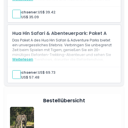
diesen erstaunlichen Tieren an einem unterhaltsamen
Ausschlüsse
und unvergesslichen Tag ganz nah!
Erwachsener:
US$ 39.42
Kind:
US$ 35.09
Öffnungszeiten
Hua Hin Safari & Abenteuerpark: Paket A
Dinge, die Sie wissen sollten
Das Paket A des Hua Hin Safari & Adventure Parks bietet
ein unvergessliches Erlebnis. Verbringen Sie unbegrenzt
Zeit beim Spielen mit Tigern, genießen Sie ein 20-
minütiges Elefanten-Trekking-Abenteuer und sehen Sie
Ort
Weiterlesen
spannende Tiershows, darunter die Elefantenshow,
Krokodilshow, Kobrashow und Tigershow. Dieses Paket ist
perfekt für Tierliebhaber, die ein aufregendes, praktisches
So lösen Sie ein
Erwachsener:
US$ 69.73
Abenteuer suchen!
Kind:
US$ 57.48
Stornierungsbedingungen
Bestellübersicht