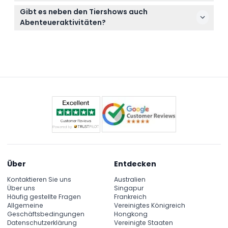
Sie können Ihre Eintrittskarten bequem online hier
Ihren Tag im Park.
Gibt es neben den Tiershows auch
auf dieser Website buchen, indem Sie während des
Abenteueraktivitäten?
Buchungsvorgangs Ihr bevorzugtes Datum und
Ja, Sie können zusätzliche Aktivitäten wie eine 20-
Paket auswählen.
minütige Elefanten-Trekkingtour, Reiten, ATV-
Fahrten und sogar Paintball je nach gewähltem
Paket genießen.
Über
Entdecken
Kontaktieren Sie uns
Australien
Über uns
Singapur
Häufig gestellte Fragen
Frankreich
Allgemeine
Vereinigtes Königreich
Geschäftsbedingungen
Hongkong
Datenschutzerklärung
Vereinigte Staaten