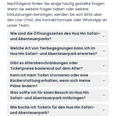
Nachfolgend finden Sie einige häufig gestellte Fragen.
Wenn Sie weitere Fragen haben oder weitere
Erläuterungen benötigen, wenden Sie sich bitte über
den Live-Chat, das Kontaktformular oder WhatsApp an
unser Team.
Wie sind die Öffnungszeiten des Hua Hin Safari-
und Abenteuerparks?
Der Park ist jeden Tag von 8:00 bis 17:00 Uhr
Welche Art von Tierbegegnungen kann ich im
geöffnet, sodass Sie genügend Zeit haben, alle
Hua Hin Safari- und Abenteuerpark erwarten?
Attraktionen zu erkunden (Änderungen vorbehalten
Sie können die enge Begegnung mit Elefanten,
– bitte zum Zeitpunkt der Buchung bestätigen).
Gibt es Altersbeschränkungen oder
Tigern, Giraffen und sogar Kamelen genießen,
Ticketpreise basierend auf dem Alter?
ebenso wie spannende Shows mit Kobras,
Kann ich mein Ticket stornieren oder eine
Ja, Besucher ab 11 Jahren zahlen den
Krokodilen und verspielten Elefanten.
Rückerstattung erhalten, wenn sich meine
Erwachsenentarif, während Kinder von 4 bis 10
Pläne ändern?
Jahren ein Kinderticket erhalten. Stellen Sie sicher,
Tickets sind nicht erstattungsfähig und können
dass Sie bei der Buchung die richtige Kategorie
Was sollte ich für einen Besuch im Hua Hin
nicht storniert werden. Bitte buchen Sie daher nur
wählen.
Safari- und Abenteuerpark mitbringen?
für das Datum und die Uhrzeit, an denen Sie den
Bequeme Kleidung, Sonnenschutz wie Hüte und
Park besuchen möchten.
Wie buche ich Tickets für den Hua Hin Safari-
Sonnencreme sowie eine Kamera, um Ihre
und Abenteuerpark?
Abenteuer festzuhalten, sind empfehlenswert für