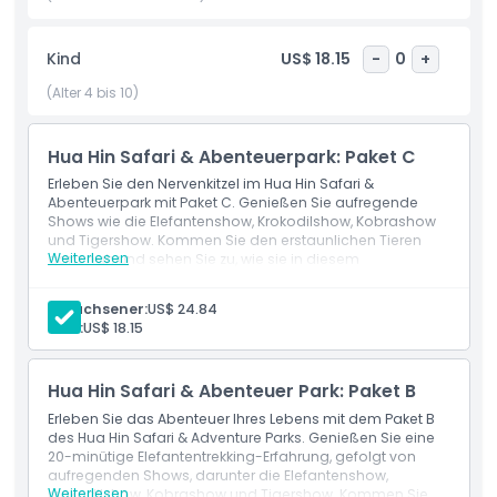
sehen Sie die Kraft der Krokodile und staunen Sie über die
verspielten Tricks der Elefanten, die Ihr Herz erwärmen
werden.
Kind
US$ 18.15
-
0
+
(Alter 4 bis 10)
Der aufregendste Teil des Hua Hin Safari & Abenteuerparks
ist die Hua Hin Tigerwelt. Hier können Sie süße Tigerbabys,
mächtige Löwen und einzigartige Liger – eine seltene
Hua Hin Safari & Abenteuerpark: Paket C
Mischung aus Löwen und Tigern – treffen. Kommen Sie
Erleben Sie den Nervenkitzel im Hua Hin Safari &
diesen Großkatzen ganz nah und halten Sie unvergessliche
Abenteuerpark mit Paket C. Genießen Sie aufregende
Momente fest, die perfekt zum Teilen in sozialen Medien
Shows wie die Elefantenshow, Krokodilshow, Kobrashow
sind. Dieser Park verspricht ein unvergessliches Abenteuer
und Tigershow. Kommen Sie den erstaunlichen Tieren
Weiterlesen
ganz nah und sehen Sie zu, wie sie in diesem
für Tierliebhaber und Adrenalinjunkies gleichermaßen!
unvergesslichen Abenteuer ihre einzigartigen Talente
präsentieren.
Erwachsener:
US$ 24.84
Kind:
US$ 18.15
Highlights
Hua Hin Safari & Abenteuer Park: Paket B
Inklusivleistungen
Erleben Sie das Abenteuer Ihres Lebens mit dem Paket B
des Hua Hin Safari & Adventure Parks. Genießen Sie eine
20-minütige Elefantentrekking-Erfahrung, gefolgt von
Richtlinie für Kinder und Erwachsene
aufregenden Shows, darunter die Elefantenshow,
Weiterlesen
Krokodilshow, Kobrashow und Tigershow. Kommen Sie