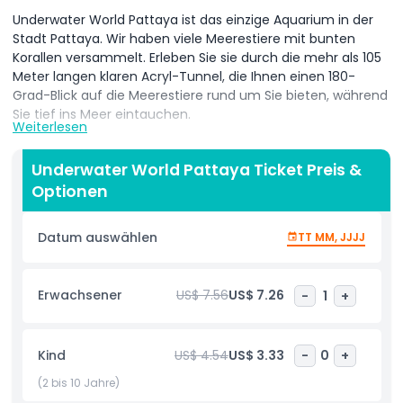
Underwater World Pattaya ist das einzige Aquarium in der
Stadt Pattaya. Wir haben viele Meerestiere mit bunten
Korallen versammelt. Erleben Sie sie durch die mehr als 105
Meter langen klaren Acryl-Tunnel, die Ihnen einen 180-
Grad-Blick auf die Meerestiere rund um Sie bieten, während
Sie tief ins Meer eintauchen.
Weiterlesen
In den Tunneln gibt es 3 Zonen: Korallenriff-Zone, Hai- und
Stachelrochen-Zone und Riesen-von-Siam-Zone. Darüber
Underwater World Pattaya Ticket Preis &
hinaus möchten wir die neue Zone der Quallen-Zone
Optionen
vorstellen, die größte Sammlung und Ausstellung von
Quallen in Thailand. Jede Zone vermittelt zudem
Datum auswählen
TT MM, JJJJ
Geschichte und Wissen.
Die umliegende Gegend ist ebenfalls mit Küsten,
Erwachsener
US$ 7.56
US$ 7.26
-
1
+
Sandstränden und felsigen Stromschnellen dekoriert,
ähnlich wie ein Rückzugsort auf einer Privatinsel. Es gibt
auch viele andere Tiere zu entdecken, wie z. B. Otter, die
aus Indonesien stammen, Reptilienzonen aus aller Welt usw.
Kind
US$ 4.54
US$ 3.33
-
0
+
(2 bis 10 Jahre)
Neben dem Spaziergang auf der Privatinsel können Sie die