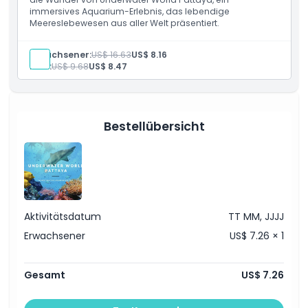
immersives Aquarium-Erlebnis, das lebendige
Meereslebewesen aus aller Welt präsentiert.
Highlights
Erwachsener:
US$ 16.63
US$ 8.16
Kind:
US$ 9.68
US$ 8.47
Inklusivleistungen
Bestellübersicht
Richtlinie für Kinder und Erwachsene
Ausschlüsse
Öffnungszeiten
Aktivitätsdatum
TT MM, JJJJ
Erwachsener
US$ 7.26 × 1
Dinge, die Sie wissen sollten
Gesamt
US$ 7.26
Ort