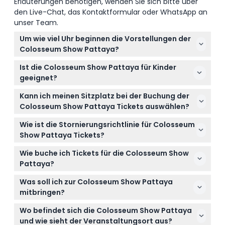
Erläuterungen benötigen, wenden Sie sich bitte über
den Live-Chat, das Kontaktformular oder WhatsApp an
unser Team.
Um wie viel Uhr beginnen die Vorstellungen der
Colosseum Show Pattaya?
Die Vorstellungen finden täglich um 17:30, 19:00 und
Ist die Colosseum Show Pattaya für Kinder
20:30 Uhr statt. Sie können Ihre bevorzugte Uhrzeit
geeignet?
bei der Online-Buchung auf dieser Seite auswählen
Ja, die Show ist familienfreundlich, aber Kinder im
(Änderungen vorbehalten – bitte bestätigen Sie die
Kann ich meinen Sitzplatz bei der Buchung der
Alter von 0-2 Jahren müssen von einem zahlenden
Zeiten bei der Buchung).
Colosseum Show Pattaya Tickets auswählen?
Erwachsenen begleitet werden.
Die Sitzplätze werden nach dem Prinzip „Wer zuerst
Wie ist die Stornierungsrichtlinie für Colosseum
kommt, mahlt zuerst“ vergeben, daher ist es am
Show Pattaya Tickets?
besten, früh zu kommen, um gute Plätze zu
Tickets sind nicht erstattungsfähig und können
bekommen.
Wie buche ich Tickets für die Colosseum Show
nicht storniert werden, daher sollten Sie nur
Pattaya?
buchen, wenn Sie sich sicher sind.
Sie können Ihre Tickets ganz einfach online hier auf
Was soll ich zur Colosseum Show Pattaya
dieser Webseite buchen, indem Sie Ihre bevorzugte
mitbringen?
Vorstellungszeit auswählen und die Buchung
Bringen Sie Ihre Buchungsbestätigung (ausgedruckt
abschließen.
Wo befindet sich die Colosseum Show Pattaya
oder auf Ihrem Telefon), einen Lichtbildausweis und
und wie sieht der Veranstaltungsort aus?