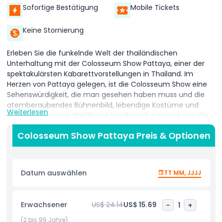
Sofortige Bestätigung
Mobile Tickets
Keine Stornierung
Erleben Sie die funkelnde Welt der thailändischen
Unterhaltung mit der Colosseum Show Pattaya, einer der
spektakulärsten Kabarettvorstellungen in Thailand. Im
Herzen von Pattaya gelegen, ist die Colosseum Show eine
Sehenswürdigkeit, die man gesehen haben muss und die
atemberaubendes Bühnenbild, lebendige Kostüme und
Weiterlesen
Aufführungen von Weltklasse kombiniert. Inspiriert von der
römischen Architektur ist das Colosseum Theater ein
Colosseum Show Pattaya Preis & Optionen
beeindruckendes Veranstaltungsort mit modernster
Beleuchtungs- und Tonsystemtechnik, die eine
unvergessliche Atmosphäre für Zuschauer jeden Alters
schafft. Wenn Sie Tickets für die Colosseum Show Pattaya
Datum auswählen
TT MM, JJJJ
buchen, genießen Sie eine 75-minütige Vorstellung, die die
Vielfalt globaler Kulturen durch Musik, Tanz und
theatralische Finesse feiert. Von glamourösen Bollywood-
Erwachsener
US$ 24.14
US$ 15.69
-
1
+
Routinen bis zu eleganten koreanischen Fächertänzen ist
jede Szene sorgfältig choreografiert, um die Fähigkeiten der
(2 bis 99 Jahre)