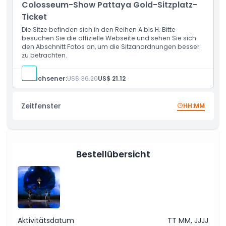
Inklusivleistungen
Colosseum-Show Pattaya Gold-Sitzplatz-
Ticket
Die Sitze befinden sich in den Reihen A bis H. Bitte
Richtlinie für Kinder und Erwachsene
besuchen Sie die offizielle Webseite und sehen Sie sich
den Abschnitt Fotos an, um die Sitzanordnungen besser
zu betrachten.
Ausschlüsse
Erwachsener:
US$ 36.20
US$ 21.12
Öffnungszeiten
Zeitfenster
HH:MM
Dinge, die Sie wissen sollten
Ort
Bestellübersicht
Wie man dorthin gelangt
So lösen Sie ein
Aktivitätsdatum
TT MM, JJJJ