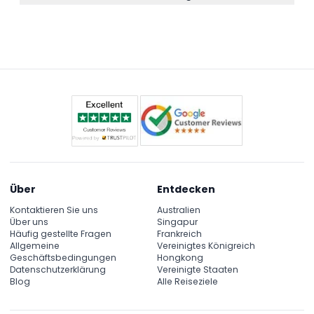
eine aufgeschlossene Haltung mit, um die
Der Veranstaltungsort ist vom römischen
beeindruckenden Aufführungen zu genießen.
Kolosseum inspiriert und besticht durch eine
prächtige Architektur; er befindet sich in Pattaya,
Thailand, und verfügt über ein geräumiges Theater
mit über 1.000 Sitzplätzen.
Über
Entdecken
Kontaktieren Sie uns
Australien
Über uns
Singapur
Häufig gestellte Fragen
Frankreich
Allgemeine
Vereinigtes Königreich
Geschäftsbedingungen
Hongkong
Datenschutzerklärung
Vereinigte Staaten
Blog
Alle Reiseziele