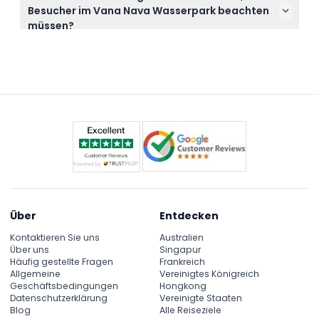
zu genießen.
Besucher im Vana Nava Wasserpark beachten
erstattungsfähig und können nicht storniert
müssen?
werden. Seien Sie daher vor der Buchung sicher mit
Alle Besucher müssen während ihres Besuchs strikt
Ihren Plänen.
die Sicherheitsregeln und Richtlinien des Parks
einhalten, um für alle ein sicheres und
unterhaltsames Erlebnis zu gewährleisten.
Über
Entdecken
Kontaktieren Sie uns
Australien
Über uns
Singapur
Häufig gestellte Fragen
Frankreich
Allgemeine
Vereinigtes Königreich
Geschäftsbedingungen
Hongkong
Datenschutzerklärung
Vereinigte Staaten
Blog
Alle Reiseziele