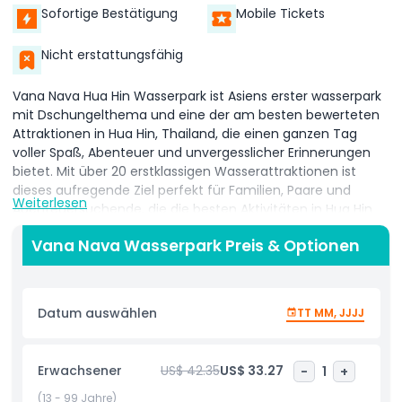
Sofortige Bestätigung
Mobile Tickets
Nicht erstattungsfähig
Vana Nava Hua Hin Wasserpark ist Asiens erster wasserpark
mit Dschungelthema und eine der am besten bewerteten
Attraktionen in Hua Hin, Thailand, die einen ganzen Tag
voller Spaß, Abenteuer und unvergesslicher Erinnerungen
bietet. Mit über 20 erstklassigen Wasserattraktionen ist
dieses aufregende Ziel perfekt für Familien, Paare und
Weiterlesen
Abenteuersuchende, die die besten Aktivitäten in Hua Hin
suchen. Der Park beherbergt den höchsten künstlichen
Vana Nava Wasserpark Preis & Optionen
Wasserfall Asiens, die Vana Nava Falls, und
adrenalinegeladene Fahrten wie den Abyss, die größte
Wasserrutsche der Welt, und den Boomerango, Thailands
längste Wasserrutsche. Für Nervenkitzelliebhaber bietet der
Datum auswählen
TT MM, JJJJ
Aqualoop eine herzrasende Fahrt mit schnellen Drehungen
und Wendungen, die Ihren Mut testen wird. Wer interaktiven
Spaß sucht, kann sich im AquaCourse messen oder im
Erwachsener
US$ 42.35
US$ 33.27
-
1
+
Adventure Zone den High-Tech-Surfsimulator
ausprobieren. Der Vana Nava Hua Hin Wasserpark bietet
(13 - 99 Jahre)