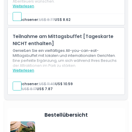
Abenteuers wünschen.
Öffnungszeiten
Weiterlesen
Leistungen
Schließfach x 1
Handtuch x 1
Dinge, die Sie wissen sollten
Erwachsener:
US$ 8.77
US$ 8.62
Teilnahme am Mittagsbuffet [Tageskarte
Ort
NICHT enthalten]
Genießen Sie ein vielfältiges All-you-can-eat-
So lösen Sie ein
Mittagsbuffet mit lokalen und internationalen Gerichten.
Eine perfekte Ergänzung, um sich während Ihres Besuchs
der Attraktionen im Park zu stärken.
Stornierungsbedingungen
Weiterlesen
Leistungen
Teilgenommenes Mittagsbuffet
Erwachsener:
US$ 11.49
US$ 10.59
Kind:
US$ 8.17
US$ 7.87
Bestellübersicht