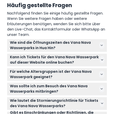
Häufig gestellte Fragen
Nachfolgend finden Sie einige häufig gestellte Fragen.
Wenn Sie weitere Fragen haben oder weitere
Erläuterungen benötigen, wenden Sie sich bitte über
den Live-Chat, das Kontaktformular oder WhatsApp an
unser Team.
Wie sind die Öffnungszeiten des Vana Nava
Wasserparks in Hua Hin?
Der Vana Nava Wasserpark hat täglich von 11:00 bis
Kann ich Tickets für den Vana Nava Wasserpark
17:00 Uhr geöffnet (Änderungen vorbehalten – bitte
auf dieser Website online buchen?
bei der Buchung bestätigen).
Ja, Sie können Ihre Tickets für den Vana Nava
Für welche Altersgruppen ist der Vana Nava
Wasserpark ganz einfach hier online buchen. Es wird
Wasserpark geeignet?
empfohlen, mindestens 4 Stunden vor Ihrem
Der Park heißt Gäste im Alter von 4 bis 99 Jahren
Besuch zu buchen, um den Einlass zu garantieren.
Was sollte ich zum Besuch des Vana Nava
willkommen und bietet Fahrgeschäfte und
Wasserparks mitbringen?
Attraktionen, die sowohl für Kinder (4–12 Jahre) als
Bringen Sie Ihre Badebekleidung, ein Handtuch,
auch für Erwachsene (13–99 Jahre) geeignet sind.
Wie lautet die Stornierungsrichtlinie für Tickets
Sonnenschutz und wasserdichte Schuhe mit, um
des Vana Nava Wasserparks?
die Wasserfahrten und das Dschungelumfeld voll
Gibt es Einschränkungen oder Richtlinien, die
Tickets für den Vana Nava Wasserpark sind nicht