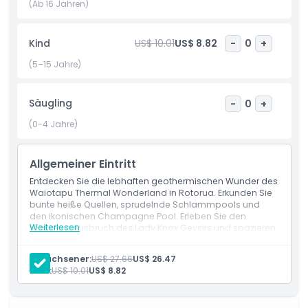
perfekter Ort für Fotografen, Familien und Abenteurer, die
(Ab 16 Jahren)
die geothermische Magie Neuseelands erleben möchten.
Mit seinen leicht verständlichen Wanderwegen und
Kind
US$ 10.01
US$ 8.82
-
0
+
detaillierten Informationen über die geothermische
Aktivität verspricht das Waiotapu Thermal Wonderland ein
(5–15 Jahre)
faszinierendes und unvergessliches Erlebnis.
Säugling
-
0
+
Highlights
(0-4 Jahre)
Inklusivleistungen
Allgemeiner Eintritt
Entdecken Sie die lebhaften geothermischen Wunder des
Waiotapu Thermal Wonderland in Rotorua. Erkunden Sie
Richtlinie für Kinder und Erwachsene
bunte heiße Quellen, sprudelnde Schlammpools und
den ikonischen Champagne Pool. Erleben Sie den
Weiterlesen
täglichen Ausbruch des Lady Knox Geysirs und spazieren
Ausschlüsse
Sie durch außerweltliche Landschaften, die die Kraft der
Natur zeigen. Ein Muss für Naturliebhaber und
Erwachsener:
US$ 27.66
US$ 26.47
Abenteuerlustige.
Kind:
US$ 10.01
US$ 8.82
Öffnungszeiten