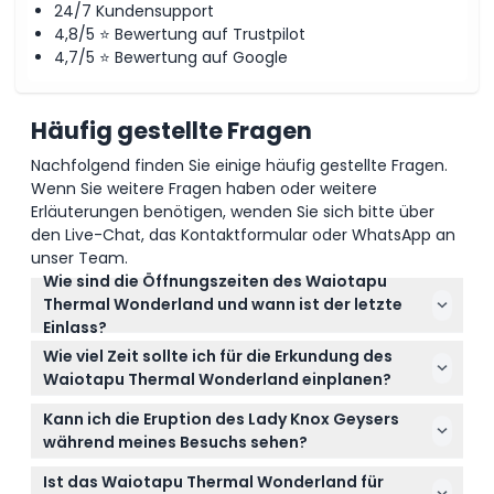
24/7 Kundensupport
4,8/5 ⭐ Bewertung auf Trustpilot
4,7/5 ⭐ Bewertung auf Google
Häufig gestellte Fragen
Nachfolgend finden Sie einige häufig gestellte Fragen.
Wenn Sie weitere Fragen haben oder weitere
Erläuterungen benötigen, wenden Sie sich bitte über
den Live-Chat, das Kontaktformular oder WhatsApp an
unser Team.
Wie sind die Öffnungszeiten des Waiotapu
Thermal Wonderland und wann ist der letzte
Einlass?
Das Waiotapu Thermal Wonderland ist täglich von
Wie viel Zeit sollte ich für die Erkundung des
8:30 Uhr bis 16:30 Uhr geöffnet, der letzte Einlass ist
Waiotapu Thermal Wonderland einplanen?
um 15:00 Uhr. Es ist am Weihnachtstag geschlossen
Die gesamte selbstgeführte Tour durch das
(Änderungen vorbehalten – bitte bestätigen Sie
Kann ich die Eruption des Lady Knox Geysers
Waiotapu Thermal Wonderland dauert etwa 90
dies bei der Buchung).
während meines Besuchs sehen?
Minuten, sodass Sie die farbenfrohen
Ja! Der Lady Knox Geyser bricht täglich um 10:15 Uhr
geothermischen Besonderheiten und weitere
Ist das Waiotapu Thermal Wonderland für