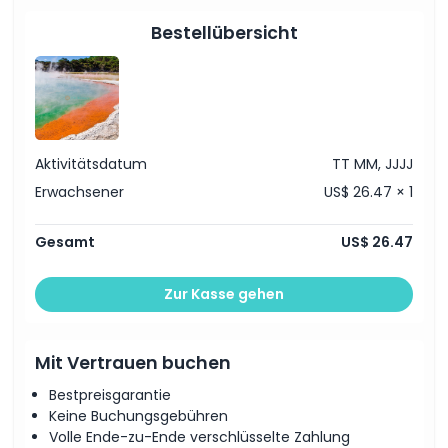
Dinge, die Sie wissen sollten
Bestellübersicht
Ort
Wie man dorthin gelangt
Aktivitätsdatum
TT MM, JJJJ
So lösen Sie ein
Erwachsener
US$ 26.47 × 1
Stornierungsbedingungen
Gesamt
US$ 26.47
Zur Kasse gehen
Mit Vertrauen buchen
Bestpreisgarantie
Keine Buchungsgebühren
Volle Ende-zu-Ende verschlüsselte Zahlung