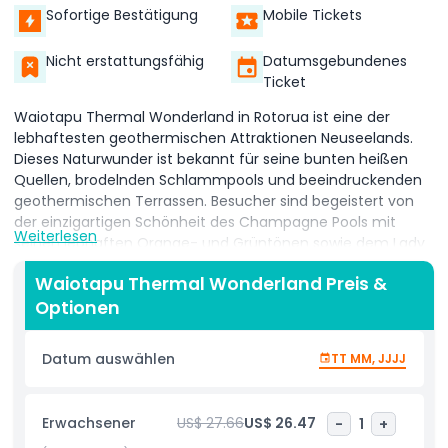
Sofortige Bestätigung
Mobile Tickets
Nicht erstattungsfähig
Datumsgebundenes
Ticket
Waiotapu Thermal Wonderland in Rotorua ist eine der
lebhaftesten geothermischen Attraktionen Neuseelands.
Dieses Naturwunder ist bekannt für seine bunten heißen
Quellen, brodelnden Schlammpools und beeindruckenden
geothermischen Terrassen. Besucher sind begeistert von
der einzigartigen Schönheit des Champagne Pools mit
Weiterlesen
seinen lebhaften Orange- und Grüntönen sowie dem Lady
Knox Geysir, der täglich in einer spektakulären Show
Waiotapu Thermal Wonderland Preis &
ausbricht.
Optionen
Das Gebiet ist ein geothermisches Paradies mit
dampfenden Kratern, schwefelhaltigen Bächen und
Datum auswählen
TT MM, JJJJ
außerweltlichen Landschaften, die die Kraft der Natur
zeigen. Waiotapu Thermal Wonderland ist ein absolutes
Muss für jeden, der Rotorua erkundet, und bietet eine
Erwachsener
US$ 27.66
US$ 26.47
-
1
+
Mischung aus Wissenschaft, Natur und Schönheit. Es ist ein