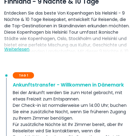
Finnland - 9 Nächte & 10 Tage
Entdecken Sie das beste Von Kopenhagen bis Helsinki - 9
Nächte & 10 Tage Reisepaket, entwickelt für Reisende, die
die Top-Destinationen in Skandinavien erkunden möchten.
Diese Kopenhagen bis Helsinki Tour umfasst ikonische
Städte wie Kopenhagen, Oslo, Stockholm und Helsinki und
bietet eine perfekte Mischung aus Kultur, Geschichte und
Weiterlesen
atemberaubenden Landschaften. Mit dieser 9 Nächte & 10
Tage Skandinavien-Tour genießen Sie geführte
Stadtführungen, schöne Fjorde, historische
Sehenswürdigkeiten und charmante Altstädte. Der Von
TAG 1
Kopenhagen bis Helsinki Reiseverlauf stellt sicher, dass Sie
die Highlights Nordeuropas erleben und macht es zum
Ankunftstransfer - Willkommen in Dänemark
ultimativen Skandinavien-Reisepaket. Ob Sie durch
Bei der Ankunft werden Sie zum Hotel gebracht, mit
Kopenhagens historische Straßen schlendern oder Helsinkis
etwas Freizeit zum Entspannen.
lebendige Kultur erkunden möchten, dieses Kopenhagen bis
Der Check-in ist normalerweise um 14:00 Uhr; buchen
Helsinki Tourpaket bietet ein unvergessliches Reiseerlebnis.
Sie eine zusätzliche Nacht, wenn Sie früheren Zugang
Buchen Sie diese Von Kopenhagen bis Helsinki - 9 Nächte &
zu Ihrem Zimmer benötigen.
10 Tage Reise für ein nahtloses und bereicherndes
Für zusätzliche Nächte ist Ihr Zimmer bereit, aber Ihr
skandinavisches Abenteuer, perfekt für alle, die das Beste
Reiseleiter wird Sie kontaktieren, wenn die
Nordeuropas in einer gut organisierten Tour entdecken