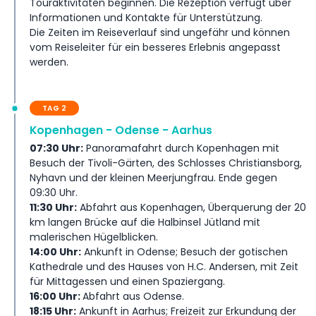
Touraktivitäten beginnen. Die Rezeption verfügt über
möchten. Diese Kopenhagen bis Helsinki Tour ist die ideale
Informationen und Kontakte für Unterstützung.
Wahl für Ihren nächsten Urlaub und kombiniert Komfort,
Die Zeiten im Reiseverlauf sind ungefähr und können
erfahrene Führer und sehenswerten Attraktionen in ganz
vom Reiseleiter für ein besseres Erlebnis angepasst
Skandinavien.
werden.
Inklusivleistungen
TAG 2
Kopenhagen - Odense - Aarhus
Geschäftsbedingungen
07:30 Uhr:
Panoramafahrt durch Kopenhagen mit
Besuch der Tivoli-Gärten, des Schlosses Christiansborg,
Zahlungsbedingungen
Nyhavn und der kleinen Meerjungfrau. Ende gegen
09:30 Uhr.
11:30 Uhr:
Abfahrt aus Kopenhagen, Überquerung der 20
km langen Brücke auf die Halbinsel Jütland mit
malerischen Hügelblicken.
14:00 Uhr:
Ankunft in Odense; Besuch der gotischen
Kathedrale und des Hauses von H.C. Andersen, mit Zeit
für Mittagessen und einen Spaziergang.
16:00 Uhr:
Abfahrt aus Odense.
18:15 Uhr:
Ankunft in Aarhus; Freizeit zur Erkundung der