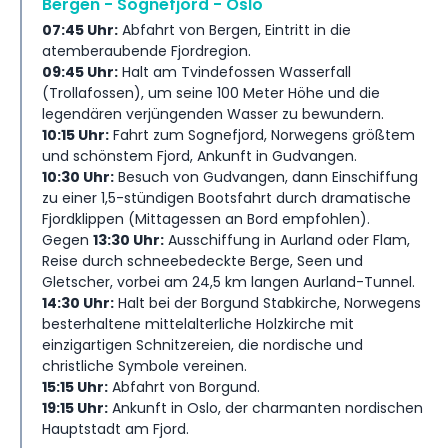
Bergen - Sognefjord - Oslo
07:45 Uhr:
Abfahrt von Bergen, Eintritt in die
atemberaubende Fjordregion.
09:45 Uhr:
Halt am Tvindefossen Wasserfall
(Trollafossen), um seine 100 Meter Höhe und die
legendären verjüngenden Wasser zu bewundern.
10:15 Uhr:
Fahrt zum Sognefjord, Norwegens größtem
und schönstem Fjord, Ankunft in Gudvangen.
10:30 Uhr:
Besuch von Gudvangen, dann Einschiffung
zu einer 1,5-stündigen Bootsfahrt durch dramatische
Fjordklippen (Mittagessen an Bord empfohlen).
Gegen
13:30 Uhr:
Ausschiffung in Aurland oder Flam,
Reise durch schneebedeckte Berge, Seen und
Gletscher, vorbei am 24,5 km langen Aurland-Tunnel.
14:30 Uhr:
Halt bei der Borgund Stabkirche, Norwegens
besterhaltene mittelalterliche Holzkirche mit
einzigartigen Schnitzereien, die nordische und
christliche Symbole vereinen.
15:15 Uhr:
Abfahrt von Borgund.
19:15 Uhr:
Ankunft in Oslo, der charmanten nordischen
Hauptstadt am Fjord.