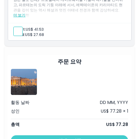
아테네의 스카이라인을 배경으로 멋진 사진 촬영.
고, 파르테논의 도릭 기둥 아래에 서서, 에렉테이온의 카리아티드 현
오후 7시 15분 – 투어 종료.
관을 깊이 있는 역사 해설과 멋진 아테네 전경과 함께 감상하세요.
더 보기
포함 사항
참고:
일정은 날씨 또는 교통 상황에 따라 변경될 수 있습니다.
오후 5시 15분 – KeyTours 그리스 사무실 미팅 포인트 도착.
투어 시작 – 아테네의 매혹적인 역사 듣기.
Adult:
US$ 41.53
Child:
US$ 27.68
파르테논 방문 및 탐방, 건축에 대한 통찰 포함.
고대 디오니소스 극장 산책.
아테나 니케 신전 입장 및 그 뒷이야기 배우기.
에렉테이온과 유명한 카리아티드 현관 감상.
주문 요약
프로필레아 문 관람.
아테네의 스카이라인을 배경으로 멋진 사진 촬영.
오후 7시 15분 – 투어 종료.
참고:
일정은 날씨 또는 교통 상황에 따라 변경될 수 있습니다.
활동 날짜
DD MM, YYYY
성인
US$ 77.28 × 1
총액
US$ 77.28