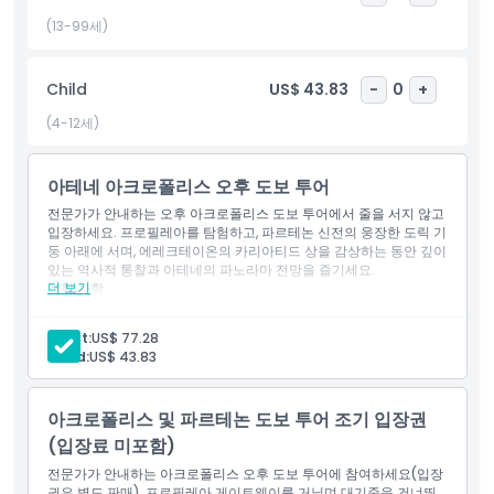
(13-99세)
하이라이트
Child
US$ 43.83
-
0
+
포함 사항
(4-12세)
아동 성인 정책
아테네 아크로폴리스 오후 도보 투어
전문가가 안내하는 오후 아크로폴리스 도보 투어에서 줄을 서지 않고
입장하세요. 프로필레아를 탐험하고, 파르테논 신전의 웅장한 도릭 기
알아야 할 사항
둥 아래에 서며, 에레크테이온의 카리아티드 상을 감상하는 동안 깊이
있는 역사적 통찰과 아테네의 파노라마 전망을 즐기세요.
더 보기
포함 사항
위치
오후 5시 15분 – KeyTours 그리스 사무실 미팅 포인트 도착.
투어 시작 – 아테네의 매혹적인 역사 듣기.
Adult:
US$ 77.28
Child:
US$ 43.83
파르테논 방문 및 탐방, 건축에 대한 통찰 포함.
취소 정책
고대 디오니소스 극장 산책.
아크로폴리스 및 파르테논 도보 투어 조기 입장권
아테나 니케 신전 입장 및 그 뒷이야기 배우기.
(입장료 미포함)
에렉테이온과 유명한 카리아티드 현관 감상.
프로필레아 문 관람.
전문가가 안내하는 아크로폴리스 오후 도보 투어에 참여하세요(입장
권은 별도 판매). 프로필레아 게이트웨이를 거닐며 대기줄을 건너뛰