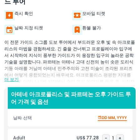
드 투어
즉시 확인
모바일 티켓
날짜 지정 티켓
환불 불가
이 전문 가이드 소그룹 도보 투어에서 부드러운 오후 빛 속 아크로폴
리스의 마법을 경험하세요. 긴 줄을 건너뛰고 프로필레이아 입구에
서 시작하여 지식이 풍부한 가이드가 이 웅장한 입구의 놀라운 공학
기술을 설명합니다. 파르테논 아테나 고대 신전의 높이 솟은 도리식
기둥 아래를 거닐며 아테네 민주주의와 고전 미술이 조각된 프리즈
에서 어떻게 융합되었는지 배우세요. 아크로폴리스 평평한 지대를
더 보기
산책하고 아테나 니케 신전에서 승리 의식 이야기를 들은 후, 신화적
상징이 가득한 에렉테이온의 우아한 카리아티드 현관을 감상하세요.
아테네 아크로폴리스 및 파르테논 오후 가이드 투
해가 대리석 표면 위에 극적인 그림자를 드리우면서 아테네의 활기
어 가격 및 옵션
찬 도시 경관과 반짝이는 에게해를 파노라마로 감상하세요. 이 2시
간 오후 투어 동안 가이드는 고고학적 통찰, 신화 전설, 건축 세부 사
항을 엮어 돌로 된 유적을 고대 그리스의 생생한 이야기로 변환합니
날짜 선택
DD MM, YYYY
다. 역사 애호가와 사진 작가 모두에게 완벽하며, 이 투어는 최적의
시간대, 전문 해설, 숨막히는 경관을 결합하여 잊을 수 없는 아크로폴
리스 경험을 제공합니다.
Adult
US$ 77.28
-
1
+