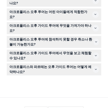
방문은 일반적으로 오후 5시에서 6시 사이에 예정되어 있
나요?
습니다(변경될 수 있으니 예약 시 확인해 주세요).
입장권이 포함되지 않은 투어 옵션을 선택한 경우, 원활한
아크로폴리스 오후 투어는 어린 아이들에게 적합한가
입장을 위해 투어 날짜 전에 미리 아크로폴리스 티켓을 구
요?
매하셔야 합니다.
4세 미만의 어린이는 무료로 참여할 수 있지만, 투어 중 별
아크로폴리스 오후 가이드 투어에 무엇을 가져가야 하나
도의 좌석은 제공되지 않는 점 참고해 주세요.
요?
편안한 걷기용 신발을 착용하고, 물, 모자, 선크림을 준비하
아크로폴리스 오후 투어에 참석하지 못할 경우 취소나 환
세요. 투어는 오후 햇빛 아래 야외에서 걷는 일정이 포함됩
불이 가능한가요?
니다.
이 투어 티켓은 환불 불가이며 취소도 할 수 없으므로, 예약
아크로폴리스 오후 가이드 투어에서 무엇을 보고 체험할
전에 계획이 확실한지 꼭 확인해 주세요.
수 있나요?
전문 가이드가 프로필라이아 입구, 파르테논의 웅장한 기
아크로폴리스와 파르테논 오후 가이드 투어는 어떻게 예
둥, 에렉테이온의 카리아티드 현관을 안내하며 흥미로운 역
약하나요?
사적 이야기와 함께 아테네의 멋진 파노라마 전망을 감상할
이 웹사이트를 통해 직접 온라인으로 투어를 예약할 수 있
기회를 제공합니다.
으며, 이용 가능 시간도 확인하고 원하는 시간대를 선택할
수 있습니다.