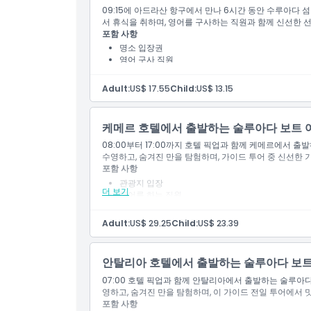
09:15에 아드라산 항구에서 만나 6시간 동안 수루아다 
운영 시간
서 휴식을 취하며, 영어를 구사하는 직원과 함께 신선한 
포함 사항
명소 입장권
영어 구사 직원
알아야 할 사항
점심
운영자가 제공하는 보험
Adult:
US$ 17.55
Child:
US$ 13.15
출발 종료 지점
케메르 호텔에서 출발하는 술루아다 보트 
위치
08:00부터 17:00까지 호텔 픽업과 함께 케메르에서 
수영하고, 숨겨진 만을 탐험하며, 가이드 투어 중 신선한 
포함 사항
교환 방법
관광지 입장
더 보기
영어를 하는 직원
점심 식사
취소 정책
호텔 왕복 교통편
Adult:
US$ 29.25
Child:
US$ 23.39
운영자가 제공하는 보험
안탈리아 호텔에서 출발하는 술루아다 보트
07:00 호텔 픽업과 함께 안탈리아에서 출발하는 술루아다
영하고, 숨겨진 만을 탐험하며, 이 가이드 전일 투어에서 
포함 사항