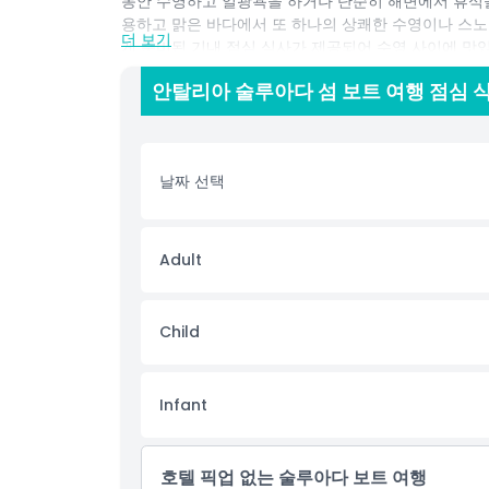
동안 수영하고 일광욕을 하거나 단순히 해변에서 휴식을
용하고 맑은 바다에서 또 하나의 상쾌한 수영이나 스노
더 보기
게 준비된 기내 점심 식사가 제공되어 수영 사이에 맛있
시설, 그리고 충분한 그늘 덮인 갑판 공간으로 여유로운
안탈리아 술루아다 섬 보트 여행 점심 식
구에서 직접 만나는 경우 모두, 이 하루 종일 보트 여
하며, 이 술루아다 섬 보트 투어는 터키의 가장 숨막히는
한 하루를 약속합니다.
날짜 선택
하이라이트
Adult
포함 사항
Child
아동 성인 정책
픽업 시간 하차 시간
Infant
포함되지 않는 사항
호텔 픽업 없는 술루아다 보트 여행