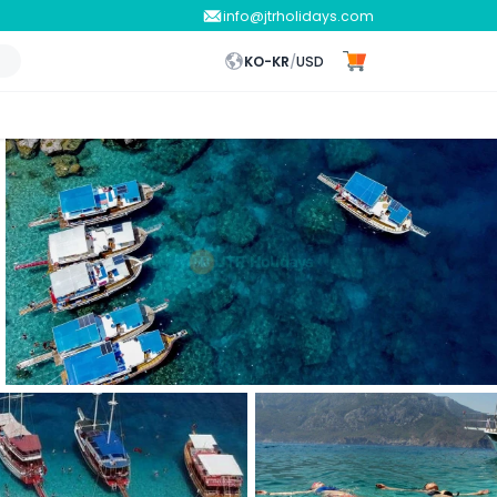
info@jtrholidays.com
KO-KR
/
USD