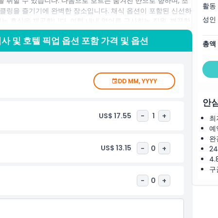
 취할 수 있습니다. 다음으로 보트는 숨겨진 만으로 향하며, 조
활동
클링을 즐기기에 완벽한 장소입니다. 채식 옵션이 포함된 신선하
성인
는 휴식을 제공합니다. 여행 내내 영어를 구사하는 직원, 깨끗한
 분위기를 즐기세요. 안탈리아, 케메르, 벨렉에서 참여하거나 항
사 및 호텔 픽업 옵션 포함 가격 및 옵션
행은 가족, 커플, 자연 애호가에게 이상적입니다. 휴식하고 재충전
총액
 목적지 중 하나에서 햇살, 바다, 그리고 잊지 못할 추억이 가득
DD MM, YYYY
안심
US$ 17.55
-
1
+
최
예
완
US$ 13.15
-
0
+
2
4.
구
-
0
+