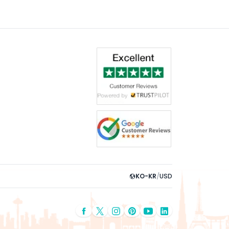
KO-KR
/
USD