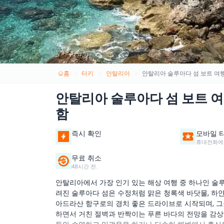
홈
터키
안탈리아
안탈리아 술루아다 섬 보트 여행
안탈리아 술루아다 섬 보트 여
함
즉시 확인
모바일 
휴대전화에
무료 취소
48시간 전.
안탈리아에서 가장 인기 있는 해상 여행 중 하나인 술
려진 술루아다 섬은 수정처럼 맑은 청록색 바닷물, 하얀
아드라산 항구로의 경치 좋은 드라이브로 시작되며, 그
하면서 거친 절벽과 반짝이는 푸른 바다의 전망을 감상하