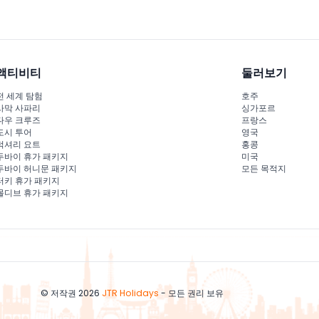
액티비티
둘러보기
전 세계 탐험
호주
사막 사파리
싱가포르
다우 크루즈
프랑스
도시 투어
영국
럭셔리 요트
홍콩
두바이 휴가 패키지
미국
두바이 허니문 패키지
모든 목적지
터키 휴가 패키지
몰디브 휴가 패키지
© 저작권 2026
JTR Holidays
- 모든 권리 보유