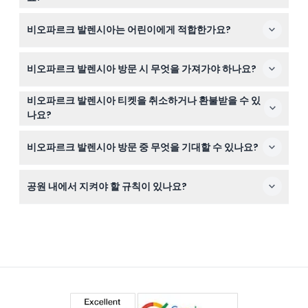
조 시간에 따라 달라지며, 방문객은 폐장 1시간 전까지 입장
네, 이 웹사이트에서 쉽게 입장권을 온라인으로 예약할 수
이 가능합니다(변동 가능하므로 예약 시 반드시 확인하세
비오파르크 발렌시아는 어린이에게 적합한가요?
있습니다. 특히 붐비는 시기에는 미리 예약하시면 입장 자
요).
리를 확보할 수 있습니다.
물론입니다! 4세에서 12세 사이 어린이는 어린이 티켓을 이
비오파르크 발렌시아 방문 시 무엇을 가져가야 하나요?
용할 수 있어 어린 자녀가 있는 가족들에게 재미있고 교육
적인 방문이 됩니다.
편안한 걷기용 신발, 유리 용기가 아닌 물, 모자와 자외선 차
비오파르크 발렌시아 티켓을 취소하거나 환불받을 수 있
단제 같은 햇볕 보호용품, 그리고 티켓 확인서를 지참하세
나요?
요. 물 이외의 음식이나 음료는 반입이 금지되어 있습니다.
티켓은 환불 불가하며 취소도 불가능하므로 예약 전에 계획
비오파르크 발렌시아 방문 중 무엇을 기대할 수 있나요?
을 확실히 세우시기 바랍니다. 티켓은 예약한 날짜와 시간
에만 유효합니다.
전통적인 우리 없이 자연스러운 환경에서 6,000마리 이상
공원 내에서 지켜야 할 규칙이 있나요?
의 동물이 생활하는 4개의 실감나는 아프리카 서식지를 탐
험하고, 동물 먹이 주기와 영화 상영 같은 활동도 즐길 수
네, 동물에게 먹이를 주거나 만지지 않고, 울타리를 넘어가
있습니다.
거나 식물을 방해하지 않으며, 동물 우리 근처에서는 플래
시 사용을 금지하는 등 동물의 안전과 편안함을 위해 규칙
을 준수해야 합니다.