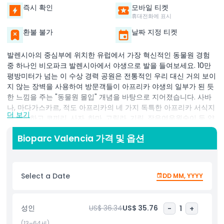
즉시 확인
모바일 티켓
휴대전화에 표시
환불 불가
날짜 지정 티켓
발렌시아의 중심부에 위치한 유럽에서 가장 혁신적인 동물원 경험
중 하나인 비오파크 발렌시아에서 야생으로 발을 들여보세요. 10만
평방미터가 넘는 이 수상 경력 공원은 전통적인 우리 대신 거의 보이
지 않는 장벽을 사용하여 방문객들이 아프리카 야생의 일부가 된 듯
한 느낌을 주는 "동물원 몰입" 개념을 바탕으로 지어졌습니다. 사바
나, 마다가스카르, 적도 아프리카의 네 가지 독특한 아프리카 서식지
더 보기
를 탐험하고 코끼리, 사자, 하마, 고릴라, 기린, 작은여우원숭이 등 약
150종, 6,000마리 이상의 동물과 마주하세요. 하루 종일 사육사와 생
Bioparc Valencia 가격 및 옵션
물학자가 이끄는 가이드 토크와 투어에 참여하여 재미있게 야생 동
물에 대해 배울 수 있습니다. 비오파크는 지속 가능성과 보전에 강한
의지를 가지고 있으며, 물의 95% 이상을 재활용하고 태양광 패널을
통해 에너지를 생산합니다. 많은 종이 유럽 보존 번식 프로그램에 포
Select a Date
DD MM, YYYY
함되어 있습니다. 가족, 친구, 혼자 여행하든 비오파크 발렌시아는 전
형적인 동물원 방문을 훨씬 뛰어넘는 잊을 수 없고 교육적이며 깊이
몰입할 수 있는 경험을 제공합니다.
성인
US$ 36.34
US$ 35.76
-
1
+
(13–64세)