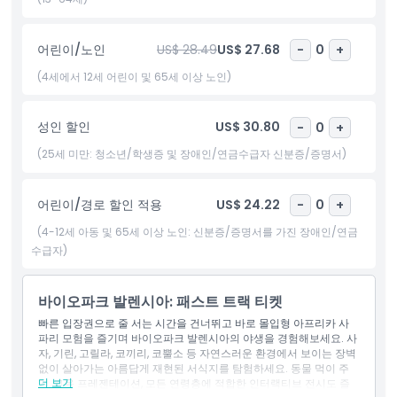
하이라이트
어린이/노인
US$ 28.49
US$ 27.68
-
0
+
포함 사항
(4세에서 12세 어린이 및 65세 이상 노인)
아동 성인 정책
성인 할인
US$ 30.80
-
0
+
(25세 미만: 청소년/학생증 및 장애인/연금수급자 신분증/증명서)
포함되지 않는 사항
어린이/경로 할인 적용
US$ 24.22
-
0
+
알아야 할 사항
(4-12세 아동 및 65세 이상 노인: 신분증/증명서를 가진 장애인/연금
수급자)
위치
바이오파크 발렌시아: 패스트 트랙 티켓
취소 정책
빠른 입장권으로 줄 서는 시간을 건너뛰고 바로 몰입형 아프리카 사
파리 모험을 즐기며 바이오파크 발렌시아의 야생을 경험해보세요. 사
자, 기린, 고릴라, 코끼리, 코뿔소 등 자연스러운 환경에서 보이는 장벽
없이 살아가는 아름답게 재현된 서식지를 탐험하세요. 동물 먹이 주
더 보기
기, 교육 프레젠테이션, 모든 연령층에 적합한 인터랙티브 전시도 즐