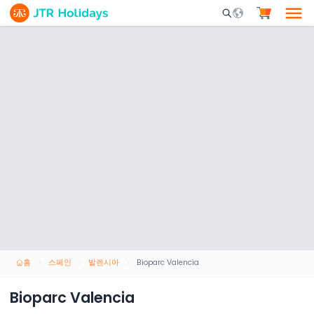
Mobile Search Opene
홈
스페인
발렌시아
Bioparc Valencia
Bioparc Valencia