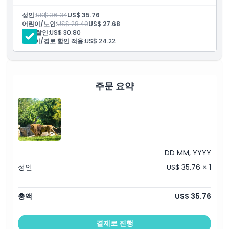
기실 수 있습니다. 즉시 모바일 입장과 유연한 접근이 가능한 이 티켓
은 발렌시아 중심에서 원활하고 잊지 못할 야생 동물 체험을 제공합
성인:
US$ 36.34
US$ 35.76
니다.
어린이/노인:
US$ 28.49
US$ 27.68
포함 사항
성인 할인:
US$ 30.80
입장권
어린이/경로 할인 적용:
US$ 24.22
동물 먹이주기, 동물 쇼, 영화관 상영 등 활동 이용
주문 요약
DD MM, YYYY
성인
US$ 35.76 × 1
총액
US$ 35.76
결제로 진행