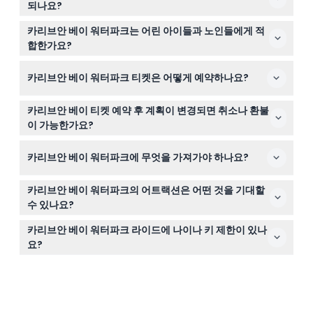
되나요?
카리브안 베이 워터파크는 일반적으로 매일 오전 10시부터
카리브안 베이 워터파크는 어린 아이들과 노인들에게 적
오후 5시까지 운영되지만, 여름 같은 성수기에는 운영 시간
합한가요?
이 오후 11시까지 연장될 수 있습니다. 방문 전 최신 일정을
네, 2세 미만 어린이는 무료 입장 가능하지만, 10세 미만 어
공식 웹사이트에서 꼭 확인하세요(변동 가능 — 예약 시점
카리브안 베이 워터파크 티켓은 어떻게 예약하나요?
린이와 노인은 안전을 위해 항상 성인의 동반이 필요합니
에 확인 권장).
다.
이 웹사이트에서 날짜를 선택하고, 가능 여부를 확인한 후
카리브안 베이 티켓 예약 후 계획이 변경되면 취소나 환불
간단한 클릭으로 티켓을 온라인으로 쉽게 예약하실 수 있습
이 가능한가요?
니다.
카리브안 베이 워터파크 티켓은 환불 불가하며 취소할 수
카리브안 베이 워터파크에 무엇을 가져가야 하나요?
없으므로 예약 전에 계획을 확실히 하시기 바랍니다.
수영복, 수건, 자외선 차단제, 소지품용 방수 가방을 지참하
카리브안 베이 워터파크의 어트랙션은 어떤 것을 기대할
세요. 편안한 신발과 여벌 옷도 물놀이 후에 유용합니다.
수 있나요?
야외와 실내 워터 라이드가 어우러진 짜릿한 체험을 기대하
카리브안 베이 워터파크 라이드에 나이나 키 제한이 있나
세요. 와일드 리버 존의 익스트림 튜브 슬라이드, 웨이브 풀
요?
의 거대한 파도, 그리고 355미터 길이의 메가 스톰 슬라이
특별한 제한은 명시되어 있지 않지만, 10세 미만 어린이는
드 등 신나는 물놀이 하루를 즐길 수 있습니다.
반드시 성인의 감독이 필요하므로 일부 어트랙션에는 안전
규정이 있을 수 있으며, 이는 현장이나 예약 시 안내됩니다.