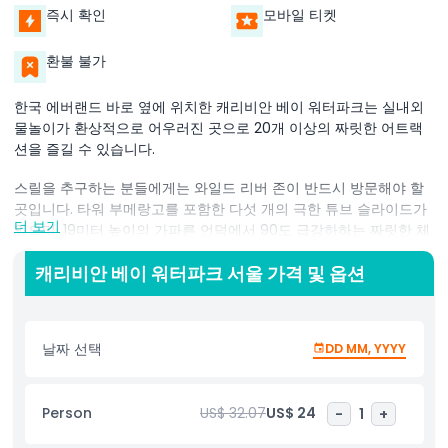
즉시 확인
모바일 티켓
환불 불가
한국 에버랜드 바로 옆에 위치한 캐리비안 베이 워터파크는 실내외
물놀이가 환상적으로 어우러진 곳으로 20개 이상의 짜릿한 어트랙
션을 즐길 수 있습니다.
스릴을 추구하는 분들에게는 와일드 리버 존이 반드시 방문해야 할
곳입니다. 타워 부메랑고를 포함한 다섯 개의 극한 튜브 슬라이드가
더 보기
있으며, 19미터 높이의 가파른 언덕에서 90도 급강하하는 짜릿한 체
험을 할 수 있습니다. 여기의 파도풀은 모험을 원하는 이들에게 추가
적인 짜릿함을 선사합니다.
캐리비안 베이 워터파크 서울 가격 및 옵션
휴식을 원하신다면 실내 아쿠아틱 센터가 평화로운 휴식처를 제공합
니다. 파도풀에서 수영을 하거나 사우나에서 여유롭게 힐링하며 일
날짜 선택
DD MM, YYYY
상의 번잡함을 벗어날 수 있습니다.
어린 자녀가 있는 가족들은 키디 풀 구역을 좋아할 것입니다. 이곳은
어린이들을 위해 특별히 디자인되었으며, 재미있는 시소, 미끄럼틀,
Person
US$ 32.07
US$ 24
-
1
+
상호작용하는 물놀이 시설들이 있어 아이들을 즐겁게 만듭니다.
캐리