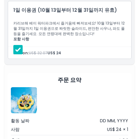
비안 베이에는 활동 사이사이에 쉴 수 있는 많은 휴게 공간과 에너지
를 유지할 수 있는 음식 및 음료 옵션도 마련되어 있습니다.
1일 이용권 (10월 13일부터 12월 31일까지 유효)
짜릿한 워터 슬라이드를 원하시든 차분하고 상쾌한 휴식을 원하시
카리브해 베이 워터파크에서 즐거움에 빠져보세요! 10월 13일부터 12
든, 캐리비안 베이 워터파크는 모두를 위한 무언가를 제공합니다. 가
월 31일까지 1일 이용권으로 짜릿한 슬라이드, 편안한 사우나, 파도 풀
등을 즐기세요. 모든 연령대에 완벽한 장소입니다!
족이나 친구와 함께 이 독특한 명소에서 완벽한 하루를 만들어 보세
포함 사항
요!
캐리비안 베이 워터파크 – 1일 이용권
Person:
US$ 32.07
US$ 24
하이라이트
포함 사항
주문 요약
아동 성인 정책
포함되지 않는 사항
활동 날짜
DD MM, YYYY
사람
US$ 24 × 1
운영 시간