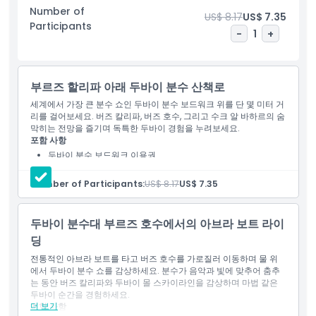
을 결합합니다. 첫 방문이든 재방문이든 두바이 분수 보드워크와 아
Number of
브라 탑승은 진정으로 상징적인 두바이 경험을 약속합니다.
US$ 8.17
US$ 7.35
Participants
-
1
+
하이라이트
부르즈 할리파 아래 두바이 분수 산책로
포함 사항
세계에서 가장 큰 분수 쇼인 두바이 분수 보드워크 위를 단 몇 미터 거
리를 걸어보세요. 버즈 칼리파, 버즈 호수, 그리고 수크 알 바하르의 숨
막히는 전망을 즐기며 독특한 두바이 경험을 누려보세요.
포함 사항
아동 성인 정책
두바이 분수 보드워크 이용권
운영 시간
Number of Participants:
US$ 8.17
US$ 7.35
두바이 분수대 부르즈 호수에서의 아브라 보트 라이
교환 방법
딩
전통적인 아브라 보트를 타고 버즈 호수를 가로질러 이동하며 물 위
취소 정책
에서 두바이 분수 쇼를 감상하세요. 분수가 음악과 빛에 맞추어 춤추
는 동안 버즈 칼리파와 두바이 몰 스카이라인을 감상하며 마법 같은
두바이 순간을 경험하세요.
더 보기
포함 사항