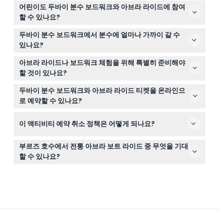
두바이 분수 보드워크는 매일 오후 5시부터 오후 11시까지
어린이도 두바이 분수 보드워크와 아브라 라이드에 참여
운영되며, 아브라 라이드는 매일 분수쇼 시작 15분 전에 출
할 수 있나요?
발하는 보트로 운행됩니다(변동 가능하니 예약 시 확인해
4세에서 16세 사이 어린이는 성인 동반 및 동의서 서명이
주세요).
두바이 분수 보드워크에서 분수에 얼마나 가까이 갈 수
필요하며, 4세 미만 어린이는 보드워크 이용이 허용되지 않
있나요?
습니다.
보드워크는 부유 플랫폼으로 분수에서 약 9미터 거리까지
아브라 라이드나 보드워크 체험을 위해 특별히 준비해야
가까이 다가가 환상적이고 몰입감 있는 전망을 즐길 수 있
할 것이 있나요?
습니다.
사진 촬영을 위한 카메라나 스마트폰을 지참하고 편안한 복
두바이 분수 보드워크와 아브라 라이드 티켓을 온라인으
장을 추천하며, 6세 미만 어린이에게는 아브라 라이드 시
로 예약할 수 있나요?
구명조끼가 제공됩니다.
네, 이 웹사이트에서 바로 이용 가능 여부를 확인하고 안전
이 액티비티 예약 취소 정책은 어떻게 되나요?
하게 티켓을 예약할 수 있습니다.
모든 티켓과 바우처는 예약 후 환불 및 변경이 불가하니 예
부르즈 호수에서 전통 아브라 보트 라이드 중 무엇을 기대
약 전 계획을 신중히 검토해 주시기 바랍니다.
할 수 있나요?
전통 아브라 보트를 타고 30분간 여유롭게 탑승하며, 상징
적인 부르즈 할리파 옆에서 조명, 음악, 물의 동기화된 공연
을 앞자리에서 감상할 수 있습니다.