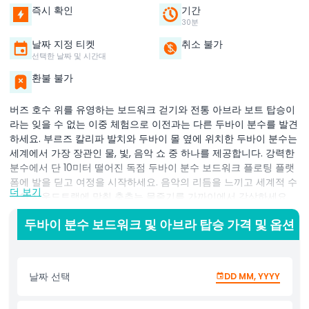
즉시 확인
기간
30분
날짜 지정 티켓
취소 불가
선택한 날짜 및 시간대
환불 불가
버즈 호수 위를 유영하는 보드워크 걷기와 전통 아브라 보트 탑승이
라는 잊을 수 없는 이중 체험으로 이전과는 다른 두바이 분수를 발견
하세요. 부르즈 칼리파 발치와 두바이 몰 옆에 위치한 두바이 분수는
세계에서 가장 장관인 물, 빛, 음악 쇼 중 하나를 제공합니다. 강력한
분수에서 단 10미터 떨어진 독점 두바이 분수 보드워크 플로팅 플랫
폼에 발을 딛고 여정을 시작하세요. 음악의 리듬을 느끼고 세계적 수
더 보기
준의 사운드트랙에 맞춰 춤추는 물줄기를 가까이에서 감상하세요.
이곳은 멋진 사진을 찍고 쇼를 정면에서 볼 수 있는 완벽한 장소입니
두바이 분수 보드워크 및 아브라 탑승 가격 및 옵션
다. 그런 다음 버즈 호수를 가로지르는 전통 아브라 탑승을 시작하여
두바이 분수를 마법 같고 평온한 시각으로 감상하세요. 다채로운 빛
이 물결에 반사되는 가운데 물 위를 미끄러져 퍼포먼스와 빛나는 다
운타운 두바이 스카이라인을 360도 전경으로 감상할 수 있습니다.
날짜 선택
DD MM, YYYY
커플, 가족, 사진작가에게 이상적인 이 체험은 문화, 아름다움, 혁신