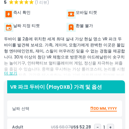
5
(1 리뷰)
즉시 확인
모바일 티켓
날짜 지정 티켓
환불 불가
두바이 몰 2층에 위치한 세계 최대 실내 가상 현실 명소 VR 파크 두
바이를 발견해 보세요. 가족, 게이머, 모험가에게 완벽한 이곳은 몰입
형 엔터테인먼트, 재미, 스릴이 어우러진 잊을 수 없는 경험을 제공합
니다. 30개 이상의 첨단 VR 체험으로 방문객은 아드레날린이 솟구치
는 놀이기구, 인터랙티브 멀티플레이어 게임, 정신을 자극하는 퍼즐
을 즐길 수 있습니다. 중력을 무시하는 가상 롤러코스터, 논리를 시험
더 보기
하는 방 탈출, 감각을 테스트하는 기술 기반 어트랙션에 참여해 보세
요. 두 개의 광대한 층에 걸쳐 있는 Play DXB는 액션 가득한 모험부
VR 파크 두바이 (PlayDXB) 가격 및 옵션
터 우주, 역사, 과학을 통한 교육 여정까지 모든 관심사를 만족시킵니
다. 어린이와 어른 모두 인터랙티브 시뮬레이션을 탐험하고, 몰입형
교육 경험을 통해 학습하며, 스릴 넘치는 VR 모험의 흥분을 느낄 수
있습니다. 가족 엔터테인먼트, 첨단 기술의 재미, 또는 아드레날린 급
날짜 선택
DD MM, YYYY
상승을 원하시든 VR 파크 두바이는 상상력과 기술이 만나는 독특한
경험을 제공합니다. 현실을 재정의하고 감각을 도전하며 혁신과 오
락이 결합된 잊지 못할 세계로 걸어 들어가세요.
Adult
US$ 68.07
US$ 52.28
-
1
+