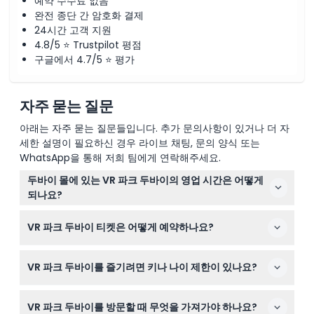
예약 수수료 없음
완전 종단 간 암호화 결제
24시간 고객 지원
4.8/5 ⭐ Trustpilot 평점
구글에서 4.7/5 ⭐ 평가
자주 묻는 질문
아래는 자주 묻는 질문들입니다. 추가 문의사항이 있거나 더 자
세한 설명이 필요하신 경우 라이브 채팅, 문의 양식 또는
WhatsApp을 통해 저희 팀에게 연락해주세요.
두바이 몰에 있는 VR 파크 두바이의 영업 시간은 어떻게
되나요?
VR 파크 두바이는 일요일부터 수요일까지 오전 10시부터
VR 파크 두바이 티켓은 어떻게 예약하나요?
오후 11시까지, 목요일부터 토요일까지 오전 10시부터 오전 1
시까지 운영됩니다 (변경될 수 있으니 예약 시 꼭 확인하세
원하는 방문 날짜에 맞춰 이 웹사이트에서 쉽게 온라인으로
요).
VR 파크 두바이를 즐기려면 키나 나이 제한이 있나요?
티켓을 예약할 수 있습니다. 예약 과정에서 선호하는 게임
과 크레디트 옵션을 선택하세요.
네, 대부분의 놀이기구는 키 120cm 이상인 성인만 이용할
VR 파크 두바이를 방문할 때 무엇을 가져가야 하나요?
수 있으며, 120cm 미만 어린이는 특정 체험에 한해 이용 가