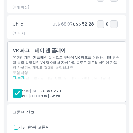
(11세 이상)
하이라이트
Child
US$ 68.07
US$ 52.28
-
0
+
포함 사항
(3-10세)
아동 성인 정책
VR 파크 - 페이 앤 플레이
유연한 페이 앤 플레이 옵션으로 두바이 VR 파크를 탐험하세요! 두바
이 몰의 상징적인 VR 명소에서 자신만의 속도로 아드레날린이 가득
포함되지 않는 사항
한 가상현실 게임과 경험에 몰입하세요.
포함 사항
더 보기
VR 파크 두바이 ‘페이 & 플레이’ 패스 (선택한 게임에 따라).
운영 시간
놀이기구 및 게임용 275 AED 크레딧.
크레딧이 모두 소진되면, 카운터에서 추가 크레딧을 구매할 수
Adult:
US$ 68.07
US$ 52.28
있습니다.
Child:
US$ 68.07
US$ 52.28
알아야 할 사항
교통편 선호
위치
개인 왕복 교통편
가는 방법