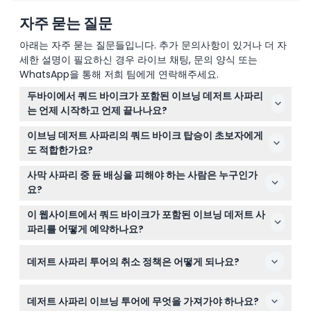
자주 묻는 질문
아래는 자주 묻는 질문들입니다. 추가 문의사항이 있거나 더 자
세한 설명이 필요하신 경우 라이브 채팅, 문의 양식 또는
WhatsApp을 통해 저희 팀에게 연락해주세요.
두바이에서 쿼드 바이크가 포함된 이브닝 데저트 사파리
는 언제 시작하고 언제 끝나나요?
투어는 보통 오후 2시 30분에서 3시 30분 사이에 픽업이
이브닝 데저트 사파리의 쿼드 바이크 탑승이 초보자에게
시작되며, 오후 9시에서 9시 30분경에 마칩니다. (변경될
도 적합한가요?
수 있으니 예약 시 꼭 확인해주세요)
네, 쿼드 바이크는 초보자를 포함한 모든 기술 수준을 위해
사막 사파리 중 듄 배싱을 피해야 하는 사람은 누구인가
설계된 통제된 사막 트랙에서 진행됩니다. 안전하고 즐거운
요?
경험을 위해 강사의 지시를 잘 따라주세요.
임산부, 허리나 목 통증이 있는 분, 큰 수술을 받은 분, 그리
이 웹사이트에서 쿼드 바이크가 포함된 이브닝 데저트 사
고 3세 미만의 어린이는 듄 배싱을 권장하지 않습니다. 다
파리를 어떻게 예약하나요?
만, 보다 편안한 사막 체험을 원하시면 개인 랜드크루저를
여기에서 원하는 쿼드 바이크 시간과 사파리 옵션을 선택한
선택할 수 있습니다.
데저트 사파리 투어의 취소 정책은 어떻게 되나요?
뒤 간단한 결제 과정을 따라 쉽게 온라인으로 예약할 수 있
습니다.
투어 시작 24시간 전까지 취소하면 환불이 가능하지만, 송
데저트 사파리 이브닝 투어에 무엇을 가져가야 하나요?
금 수수료는 차감됩니다. 24시간 이내 취소하거나 노쇼일