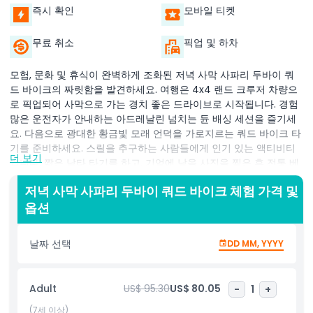
즉시 확인
모바일 티켓
무료 취소
픽업 및 하차
모험, 문화 및 휴식이 완벽하게 조화된 저녁 사막 사파리 두바이 쿼
드 바이크의 짜릿함을 발견하세요. 여행은 4x4 랜드 크루저 차량으
로 픽업되어 사막으로 가는 경치 좋은 드라이브로 시작됩니다. 경험
많은 운전자가 안내하는 아드레날린 넘치는 듄 배싱 세션을 즐기세
요. 다음으로 광대한 황금빛 모래 언덕을 가로지르는 쿼드 바이크 타
기를 준비하세요. 스릴을 추구하는 사람들에게 인기 있는 액티비티
더 보기
입니다. 짧은 낙타 타기를 하고, 기억에 남을 사진을 찍은 후 전통 베
두인 스타일의 사막 캠프로 향합니다. 이곳에서는 아랍 커피, 대추야
저녁 사막 사파리 두바이 쿼드 바이크 체험 가격 및
자, 다과로 환영받습니다. 해가 지면 채식과 비채식 옵션이 포함된 맛
옵션
있는 바비큐 뷔페 디너를 즐기세요. 저녁 시간은 타누라 댄스, 벨리댄
스, 그리고 매혹적인 불 쇼 등 라이브 엔터테인먼트와 함께 계속됩니
다. 시샤 라운지에서 휴식을 취하거나 문화적 체험으로 헤나 페인팅
날짜 선택
DD MM, YYYY
을 시도해 보세요. 가족, 커플, 단체 모두에게 이상적인 이 사막 사파
리는 아라비안 매력과 모험으로 가득한 잊지 못할 저녁을 제공합니
다.
Adult
US$ 95.30
US$ 80.05
-
1
+
(7세 이상)