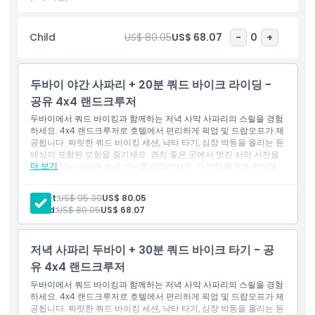
하이라이트
Child
US$ 80.05
US$ 68.07
-
0
+
포함 사항
두바이 야간 사파리 + 20분 쿼드 바이크 라이딩 -
픽업 시간 하차 시간
공유 4x4 랜드크루저
두바이에서 쿼드 바이킹과 함께하는 저녁 사막 사파리의 스릴을 경험
하세요. 4x4 랜드크루저로 호텔에서 편리하게 픽업 및 드랍오프가 제
적합하지 않은 대상
공됩니다. 짜릿한 쿼드 바이킹 세션, 낙타 타기, 심장 박동을 올리는 듄
배싱이 포함된 모험을 즐기세요. 경치 좋은 곳에서 멋진 사막 사진을
더 보기
찍고 맛있는 바비큐 저녁 식사를 만끽하세요. 다양한 활동과 엔터테
알아야 할 사항
인먼트가 어우러진 이 사막 사파리는 잊을 수 없는 아라비아 모험을
약속합니다.
Adult:
US$ 95.30
US$ 80.05
포함 사항
Child:
US$ 80.05
US$ 68.07
취소 정책
두바이 호텔 또는 숙소에서 4x4 랜드크루저로 픽업 및 하차
20분간 쿼드 바이크 체험 (1인용)
아라비아 사막의 붉은 모래언덕에서 숙련된 사파리 운전자의 듄
저녁 사파리 두바이 + 30분 쿼드 바이크 타기 - 공
바싱
선셋 사진 촬영을 위한 정차
유 4x4 랜드크루저
샌드 보딩
두바이에서 쿼드 바이킹과 함께하는 저녁 사막 사파리의 스릴을 경험
사막 사파리 캠프에서 아랍식 환영
하세요. 4x4 랜드크루저로 호텔에서 편리하게 픽업 및 드랍오프가 제
아랍식 커피 및 대추야자
공됩니다. 짜릿한 쿼드 바이킹 세션, 낙타 타기, 심장 박동을 올리는 듄
생수, 차, 커피