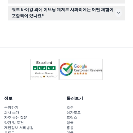
경우 전액이 부과되며, 환불은 원래 결제 수단으로 처리됩
편안한 옷, 선글라스, 자외선 차단제, 일몰 사진 촬영용 카메
니다.
쿼드 바이킹 외에 이브닝 데저트 사파리에는 어떤 체험이
라를 챙기세요. 쿼드 바이크와 듄 활동을 위해 닫힌 신발을
포함되어 있나요?
신는 것이 추천됩니다.
20분에서 60분 사이의 쿼드 바이크 라이딩 외에도 듄 배싱,
낙타 타기, 벨리 댄싱과 불쇼 같은 라이브 엔터테인먼트, 전
통 사막 캠프에서 바비큐 디너가 포함되어 있습니다.
정보
둘러보기
문의하기
호주
회사 소개
싱가포르
자주 묻는 질문
프랑스
약관 및 조건
영국
개인정보 처리방침
홍콩
블로그
미국