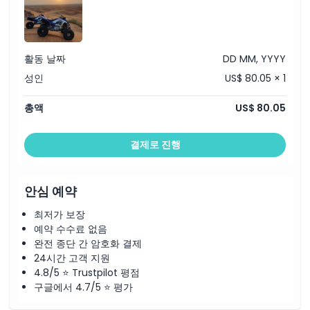
아라비아 커피 & 대추야자
브닝 데저트 사파리
를 개인 전용으로 예약할 수 있으며, 옵션으
물, 차, 커피
로 쿼드 바이킹 추가 가능합니다.
헤나 페인팅
사진 촬영을 위한 낙타 타기
사진 촬영용 아라비아 의상
활동 날짜
DD MM, YYYY
사막 캠프에서 시샤(물담배) 흡연
바비큐 인터내셔널 뷔페 저녁 식사
성인
US$ 80.05 × 1
채식 및 비채식 음식 모두 제공
무제한 생수
총액
US$ 80.05
라이브 타누라 댄스 쇼
라이브 벨리 댄스 쇼
남녀 모두를 위한 화장실 시설
참고:
결제로 진행
다른 손님과 차량을 공유하고 싶지 않은 경우,
프리미엄 이브닝
데저트 사파리
를 개인 기준으로 예약하고 쿼드 바이킹을 선택 사
항으로 추가할 수 있습니다.
안심 예약
최저가 보장
예약 수수료 없음
완전 종단 간 암호화 결제
24시간 고객 지원
4.8/5 ⭐ Trustpilot 평점
구글에서 4.7/5 ⭐ 평가