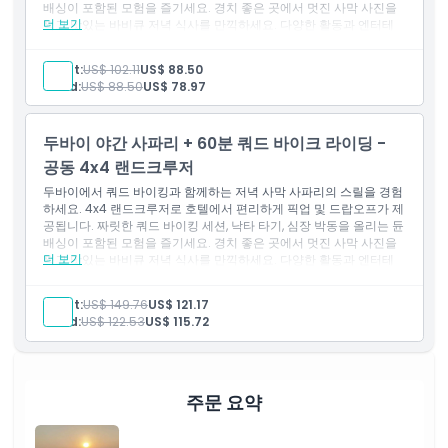
배싱이 포함된 모험을 즐기세요. 경치 좋은 곳에서 멋진 사막 사진을
헤나 페인팅
더 보기
찍고 맛있는 바비큐 저녁 식사를 만끽하세요. 다양한 활동과 엔터테
사진 촬영을 위한 낙타 타기
인먼트가 어우러진 이 사막 사파리는 잊을 수 없는 아라비아 모험을
사진 촬영을 위한 아랍 전통 의상
약속합니다.
사막 캠프에서 시샤 흡연
Adult:
US$ 102.11
US$ 88.50
포함 사항
BBQ 인터내셔널 뷔페 저녁 식사
Child:
US$ 88.50
US$ 78.97
두바이 호텔 또는 숙소에서 4x4 랜드크루저 픽업 및 하차
채식 및 비채식 모두 제공
30분 쿼드 바이킹 (1인승)
무제한 생수
아라비안 사막의 붉은 모래언덕에서 경험이 풍부한 사파리 드라
라이브 타누라 댄스 공연
두바이 야간 사파리 + 60분 쿼드 바이크 라이딩 -
이버가 진행하는 듄 배싱
라이브 벨리 댄스 공연
일몰 사진 촬영을 위한 정차
공동 4x4 랜드크루저
남녀 공용 화장실 시설
샌드보딩
참고:
두바이에서 쿼드 바이킹과 함께하는 저녁 사막 사파리의 스릴을 경험
사막 사파리 캠프에서 아라비아식 환영
다른 손님과 차량을 공유하고 싶지 않은 경우,
프리미엄 이브닝
하세요. 4x4 랜드크루저로 호텔에서 편리하게 픽업 및 드랍오프가 제
아라비아 커피 및 대추야자
데저트 사파리
를 개인 단독으로 예약하시고 쿼드 바이크는 추가
공됩니다. 짜릿한 쿼드 바이킹 세션, 낙타 타기, 심장 박동을 올리는 듄
생수, 차, 커피
선택사항으로 이용 가능합니다.
배싱이 포함된 모험을 즐기세요. 경치 좋은 곳에서 멋진 사막 사진을
헤나 페인팅
더 보기
찍고 맛있는 바비큐 저녁 식사를 만끽하세요. 다양한 활동과 엔터테
사진 촬영용 낙타 타기
인먼트가 어우러진 이 사막 사파리는 잊을 수 없는 아라비아 모험을
사진 촬영용 아라비아 의상
약속합니다.
사막 캠프에서 시샤 흡연
Adult:
US$ 149.76
US$ 121.17
포함 사항
바비큐 인터내셔널 뷔페 디너
Child:
US$ 122.53
US$ 115.72
두바이 호텔 또는 숙소에서 4x4 랜드크루저 픽업 및 하차
채식 및 비채식 음식 모두 제공
쿼드 바이킹 60분 (1인승)
무제한 생수 제공
아라비안 사막의 붉은 모래언덕에서 경험 많은 사파리 운전자의
라이브 타누라 댄스 쇼
듄 버싱
라이브 벨리 댄스 쇼
일몰 촬영을 위한 정차
주문 요약
남녀 공용 화장실 시설
샌드 보딩
참고:
사막 사파리 캠프에서 아라비아 환영
다른 손님과 차량을 함께 이용하기를 원하지 않으면
프리미엄 이