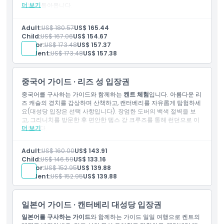
더 보기
심부로 돌아옵니다.
포함 사항
입장권: 리즈 성
Adult:
US$ 180.57
US$ 165.44
입장권: 캔터베리 대성당
Child:
US$ 167.06
US$ 154.67
중국어 가이드
Senior:
US$ 173.48
US$ 157.37
템스 강 보트 타기
Student:
US$ 173.48
US$ 157.38
무료 Wi-Fi와 USB 충전기가 구비된 고급 에어컨 버스 이동
중국어 가이드 · 리즈 성 입장권
중국어를 구사하는 가이드와 함께하는
켄트 체험
입니다. 아름다운 리
즈 캐슬의 경치를 감상하며 산책하고, 캔터베리를 자유롭게 탐험하세
요(대성당 입장은 선택 사항입니다). 장엄한 도버의 백색 절벽을 보
고, 그리니치를 방문한 후 편안한 템스 강 크루즈를 통해 런던으로 이
더 보기
동합니다.
포함 사항
입장권: 리즈 성
Adult:
US$ 160.00
US$ 143.91
입장권: 캔터베리 대성당
Child:
US$ 146.59
US$ 133.16
중국어 가이드
Senior:
US$ 152.95
US$ 139.88
템스 강 보트 타기
Student:
US$ 152.95
US$ 139.88
무료 Wi-Fi와 USB 충전기가 구비된 고급 에어컨 버스 이동
일본어 가이드 · 캔터베리 대성당 입장권
일본어를 구사하는 가이드
와 함께하는 가이드 일일 여행으로 켄트의