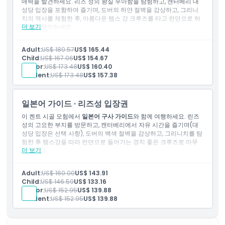
매력을 발견하세요. 리즈 성의 왕실 우아함을 탐험하고, 캔터베리 대
성당 입장을 포함하여 즐기며, 도버의 하얀 절벽을 감상하고, 그리니
치의 역사를 체험한 후, 아름다운 템스 강 크루즈를 타고 런던으로 하
더 보기
루를 마무리하세요.
포함 사항
입장권: 리즈 성
Adult:
US$ 180.57
US$ 165.44
입장권: 캔터베리 대성당
Child:
US$ 167.06
US$ 154.67
일본어 구사 가이드
Senior:
US$ 173.48
US$ 160.40
템스 강 보트 타기
Student:
US$ 173.48
US$ 157.38
무료 Wi-Fi 및 USB 충전기가 구비된 고급 에어컨 버스 이동
일본어 가이드 · 리즈성 입장권
이 켄트 시골 모험에서
일본어 구사 가이드
와 함께 여행하세요. 린즈
성의 고요한 부지를 방문하고, 캔터베리에서 자유 시간을 즐기며(대
성당 입장은 선택 사항), 도버의 백색 절벽을 감상하고, 그리니치를 탐
험한 후 템스강을 따라 런던으로 들어가는 경치 좋은 크루즈로 마무
더 보기
리합니다.
포함 사항
입장권: 리즈성
Adult:
US$ 160.00
US$ 143.91
일본어 가이드
Child:
US$ 146.59
US$ 133.16
템스강 보트 타기
Senior:
US$ 152.95
US$ 139.88
무료 Wi-Fi 및 USB 충전기가 구비된 고급 에어컨 코치 교통편
Student:
US$ 152.95
US$ 139.88