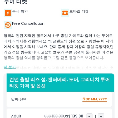
투어 티켓
즉시 확인
모바일 티켓
Free Cancellation
영국의 전원 지역인 켄트에서 하루 종일 가이드와 함께 하는 투어로
매력과 역사를 경험하세요. ‘잉글랜드의 정원’으로 사랑받는 이 지역
에서 여정을 시작해 보세요. 한때 중세 왕과 여왕의 왕실 휴양지였던
리즈 성을 방문합니다. 고요한 호수와 푸른 공원에 둘러싸인 이 성은
영국의 왕실 역사를 평화롭고 그림 같은 풍경으로 보여줍니다.
더 보기
다음 방문지는 캔터베리로, 영국을 대표하는 종교 명소 중 하나인 웅
장한 캔터베리 대성당을 탐험합니다. 수세기 동안 방문객을 매료시
킨 고딕 건축양식과 멋진 스테인드 글라스 창문을 감상하세요.
런던 출발 리즈 성, 캔터베리, 도버, 그리니치 투어
티켓 가격 및 옵션
그다음 해안을 향해 여행하며 영국의 힘과 회복력을 상징하는 극적
인 도버의 하얀 절벽을 감상합니다. 영어 해협을 따라 수마일에 걸쳐
날짜 선택
DD MM, YYYY
뻗어 있는 이 상징적인 백악 절벽은 두 차례 세계대전을 포함한 수세
기 역사를 견뎌왔습니다.
투어는 해상 유산과 고전적인 강변 경관으로 유명한 그리니치 방문
Adult
US$ 160.00
US$ 139.88
-
1
+