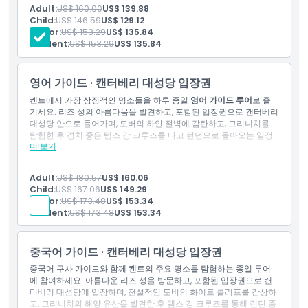
리즈 성 입장
Adult:
US$ 160.00
US$ 139.88
영어 구사 가이드
Child:
US$ 146.59
US$ 129.12
취소 정책
템스 강 보트 타기
Senior:
US$ 153.29
US$ 135.84
무료 Wi-Fi 및 USB 충전기가 구비된 고급 에어컨 버스 교통편
Student:
US$ 153.29
US$ 135.84
영어 가이드 · 캔터베리 대성당 입장권
켄트에서 가장 상징적인 명소들을 하루 종일
영어 가이드 투어
로 즐
기세요. 리즈 성의 아름다움을 발견하고, 포함된 입장권으로 캔터베리
대성당 안으로 들어가며, 도버의 하얀 절벽에 감탄하고, 그리니치를
탐험한 후 경치 좋은 템스 강 크루즈를 타고 런던으로 돌아오는 일정
더 보기
입니다.
포함 사항
입장권: 리즈 성
Adult:
US$ 180.57
US$ 160.06
입장권: 캔터베리 대성당
Child:
US$ 167.06
US$ 149.29
영어 가이드
Senior:
US$ 173.48
US$ 153.34
템스 강 보트 타기
Student:
US$ 173.48
US$ 153.34
무료 WiFi 및 USB 충전기가 구비된 고급 에어컨 코치 교통편
중국어 가이드 · 캔터베리 대성당 입장권
중국어 구사 가이드와 함께 켄트의 주요 명소를 탐험하는 종일 투어
에 참여하세요. 아름다운 리즈 성을 방문하고, 포함된 입장권으로 캔
터베리 대성당에 입장하며, 전설적인 도버의 화이트 클리프를 감상하
고, 그리니치의 해양 유산을 발견한 후 템스 강 크루즈를 통해 런던 중