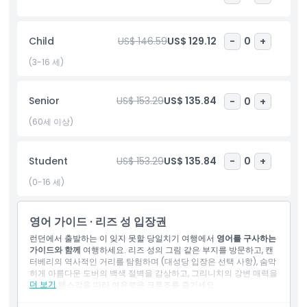
으로 계속됩니다. 옛 왕립 해군 대학과 같은 명소를 보고, 하루를 마
무리하며 템스 강을 따라 편안한 보트 크루즈를 즐기면서 런던의 유
명한 스카이라인을 독특한 시각에서 감상하세요. 이 투어는 문화, 역
Child
US$ 146.59
US$ 129.12
-
0
+
사, 경치를 하루에 모두 경험하고자 하는 분에게 이상적입니다.
(3-16 세)
하이라이트
Senior
US$ 153.29
US$ 135.84
-
0
+
(60세 이상)
아동 성인 정책
Student
US$ 153.29
US$ 135.84
-
0
+
알아야 할 사항
(0-16 세)
위치
영어 가이드 · 리즈 성 입장권
런던에서 출발하는 이 잊지 못할 당일치기 여행에서
영어를 구사하는
가이드와 함께
여행하세요. 리즈 성의 그림 같은 부지를 방문하고, 캔
가는 방법
터베리의 역사적인 거리를 탐험하며 (대성당 입장은 선택 사항), 숨막
히게 아름다운 도버의 백색 절벽을 감상하고, 그리니치의 강변 매력을
더 보기
즐긴 후 템스강을 따라 여유로운 크루즈를 즐기세요.
교환 방법
포함 사항