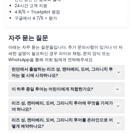
24시간 고객 지원
4.8/5 ⭐ Trustpilot 평점
구글에서 4.7/5 ⭐ 평가
자주 묻는 질문
아래는 자주 묻는 질문들입니다. 추가 문의사항이 있거나 더 자
세한 설명이 필요하신 경우 라이브 채팅, 문의 양식 또는
WhatsApp을 통해 저희 팀에게 연락해주세요.
런던에서 출발하는 리즈 성, 캔터베리, 도버, 그리니치 투
어는 몇 시에 시작하나요?
이 투어는 빅토리아 역 근처 불리드 웨이에서 오전 8시 30
이 하루 종일 투어는 어린이에게 적합한가요?
분에 출발합니다. 원활한 출발을 위해 15분 일찍 도착하는
것이 좋습니다(변경될 수 있으니 예약 시 확인해 주세요).
네, 0세에서 16세 어린이는 유료 성인 보호자가 동반해야
리즈 성, 캔터베리, 도버, 그리니치 투어에 무엇을 가져가
하며, 0세에서 2세 어린이는 무료로 참가할 수 있습니다. 17
야 하나요?
세 이상은 성인 요금을 지불합니다.
편안한 워킹 슈즈, 날씨에 맞는 옷차림, 아름다운 역사적 명
리즈 성, 캔터베리, 도버, 그리니치 투어를 온라인으로 어
소를 담을 카메라를 가져가세요. 하루 종일 투어이므로 작
떻게 예약하나요?
은 물병과 간단한 간식을 준비하는 것이 도움이 될 수 있습