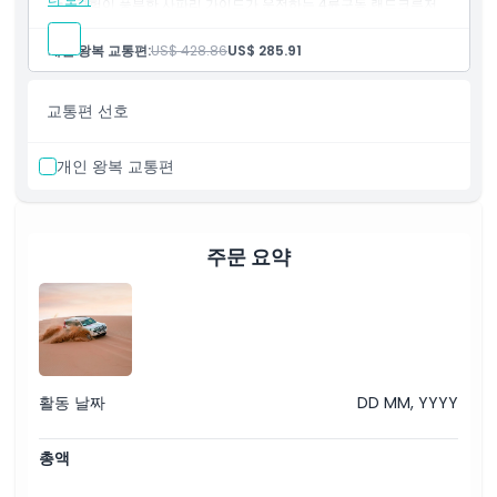
경험이 풍부한 사파리 가이드가 운전하는 4륜구동 랜드크루저
를 통한 개인 픽업 및 하차
4륜구동 랜드크루저를 이용한 듄 배쉬
개인 왕복 교통편:
US$ 428.86
US$ 285.91
낙타 타기
샌드 보딩 세션
물과 탄산음료 같은 간단한 다과
교통편 선호
개인 왕복 교통편
주문 요약
활동 날짜
DD MM, YYYY
총액