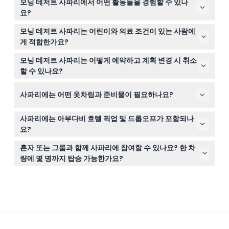
모닝 데저트 사파리에서 어떤 활동들을 경험할 수 있나
막 왕복 여행을 포함해 약 3~4시간 정도 지속됩니다(변동
요?
가능하니 예약 시 확인해 주세요).
4륜구동 차량으로 스릴 넘치는 모래 언덕 주행, 낙타 타기,
모닝 데저트 사파리는 어린이와 의료 조건이 있는 사람에
샌드보딩 체험과 전통 베두인 스타일 캠프에서 사진 촬영의
게 적합한가요?
기회를 많이 가질 수 있습니다.
0세에서 12세 어린이도 참여 가능하며, 4세 미만 어린이를
모닝 데저트 사파리는 어떻게 예약하고 계획 변경 시 취소
위한 유아용 시트도 제공되지만 임산부나 허리 문제, 심장
할 수 있나요?
질환 및 심각한 의료 조건이 있는 분들에게는 권장되지 않
이 웹사이트를 통해 쉽게 예약할 수 있으며, 최소 24시간
습니다.
사파리에는 어떤 옷차림과 준비물이 필요하나요?
이전에 취소하면 전액 환불되지만, 24시간 이내 취소나 노
쇼 시에는 전액 요금이 부과됩니다.
편안한 바지와 닫힌 신발 착용을 권장하며, 10월부터 3월 사
사파리에는 아부다비 호텔 픽업 및 드롭오프가 포함되나
이 방문 시에는 따뜻한 겉옷을 챙기세요; 투어 중에는 물과
요?
탄산 음료 등 가벼운 다과가 제공됩니다.
네, 호텔 픽업과 드롭오프가 사파리 패키지에 포함되어 있
혼자 또는 그룹과 함께 사파리에 참여할 수 있나요? 한 차
어 사막까지의 이동이 편리합니다.
량에 몇 명까지 탑승 가능한가요?
사파리는 차량당 최대 5인 기준으로 개인 단위로 운영되며,
혼자 또는 5인 그룹으로 예약해도 가격은 동일합니다; 5명
을 초과하는 경우 별도의 예약이 필요합니다.