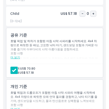
하이라이트
Child
US$ 57.18
-
0
+
(0-12세)
포함 사항
공유 기준
아동 성인 정책
호텔 픽업 및 하차가 포함된 아침 사막 사파리를 시작하세요. 4x4 차
량으로 짜릿한 듄 배싱, 고요한 낙타 타기, 샌드보딩 모험과 가벼운 다
과를 즐기며 아부다비의 사막 아름다움을 경험하세요.
적합하지 않은 대상
포함 사항
더 보기
경험 많은 사파리 가이드가 운전하는 4x4 랜드크루저로 공유 픽
업 및 하차
운영 시간
픽업 시간은 오전 7시 30분부터 오전 8시까지
Adult:
US$ 70.80
4X4 랜드크루저로 듄 배쉬
Child:
US$ 57.18
낙타 타기
샌드보딩 세션
알아야 할 사항
물과 탄산음료 등의 가벼운 다과
개인 기준
참고: 공유 랜드크루저 예약 시 최소 3명의 손님이 필요하며, 개
인 예약 시 최소 인원 제한 없음
호텔 픽업과 드롭오프가 포함된 아침 사막 사파리 여행을 시작하세
복장 규정
요. 4x4 차량으로 짜릿한 모래 언덕 돌파를 경험하고, 낙타 타기를 즐
기며, 샌드보딩을 시도하고, 물과 탄산음료로 상쾌함을 느껴보세요.
포함 사항
취소 정책
더 보기