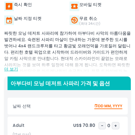
즉시 확인
모바일 티켓
날짜 지정 티켓
무료 취소
(최대 24시간)
짜릿한 모닝 데저트 사파리에 참가하여 아부다비 사막의 아름다움을
발견하세요. 숙련된 사파리 마샬이 안내하는 가운데 분주한 도시를
벗어나 4x4 랜드크루저를 타고 황금빛 모래언덕을 가로질러 달립니
다. 편리한 호텔 픽업으로 시작하여 드라이버와 가이드가 편안하게
알 카팀 사막으로 안내합니다. 현대적 스카이라인이 끝없는 모래로
사라지는 것을 보며 하루 일정에 대해 듣게 됩니다. 도착하면 짜릿한
더 보기
듄 배싱 라이딩으로 아드레날린이 솟구칩니다. 전문 드라이버가 높
이 솟은 모래언덕을 능숙하게 오르고 경사면을 미끄러져 내려가며
아부다비 모닝 데저트 사파리 가격 및 옵션
흔들리는 모래 위에서 롤러코스터 같은 경험을 선사합니다. 라이딩
후에는 텐트, 카펫, 쿠션으로 꾸며진 전통 베두인 스타일 캠프에 도착
하여 무료 물과 소프트 드링크를 즐기세요. 흥미진진한 활동으로 사
막 모험을 계속하세요. 전통적인 베두인 방식의 짧은 낙타 타기를 경
날짜 선택
DD MM, YYYY
험하고 낙타 위에서 파노라마 뷰를 감상하세요. 그 다음 샌드보드를
잡고 간단한 브리핑을 받은 후 모래언덕을 미끄러지듯 내려가는 이
스릴 넘치는 사막 스포츠를 즐기세요. 잊지 못할 아침을 즐긴 후 호
Adult
US$ 70.80
-
0
+
텔로 다시 데려다 드립니다.
(12세 이상)