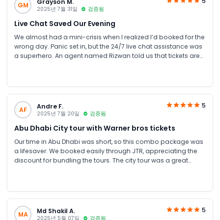
5
Grayson M.
GM
2025년 7월 31일
검증됨
Live Chat Saved Our Evening
We almost had a mini-crisis when I realized I’d booked for the
wrong day. Panic set in, but the 24/7 live chat assistance was
a superhero. An agent named Rizwan told us that tickets are
open dated. Absolutely mind-blowing. Our daughter cried
happy tears when she met Daffy Duck.
5
Andre F.
AF
2025년 7월 20일
검증됨
Abu Dhabi City tour with Warner bros tickets
Our time in Abu Dhabi was short, so this combo package was
a lifesaver. We booked easily through JTR, appreciating the
discount for bundling the tours. The city tour was a great
overview, and the park is an absolute gem. The rides are fun
for all ages, and the characters made our daughter's day. It
was a long day, but worth every minute.
5
Md Shakil A.
MA
2025년 5월 07일
검증됨