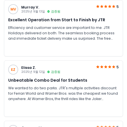
5
Murray V.
MV
2025년 9월 13일
검증됨
Excellent Operation from Start to Finish by JTR
Efficiency and customer service are important to me. JTR
Holidays delivered on both. The seamless booking process
and immediate ticket delivery make us surprised. The free
shuttle was equally efficient. The park itself operates with the
same precision.
5
Elissa Z.
EZ
2025년 9월 12일
검증됨
Unbeatable Combo Deal for Students
We wanted to do two parks. JTR's multiple activities discount
for Ferrari World and Warner Bros. was the cheapest we found
anywhere. At Warner Bros, the thrill rides like the Joker
Funhouse were insane, and we felt like kids again in the
Cartoon Network zone. For students counting every dirham,
using JTR Holidays is a no-brainer. 10/10