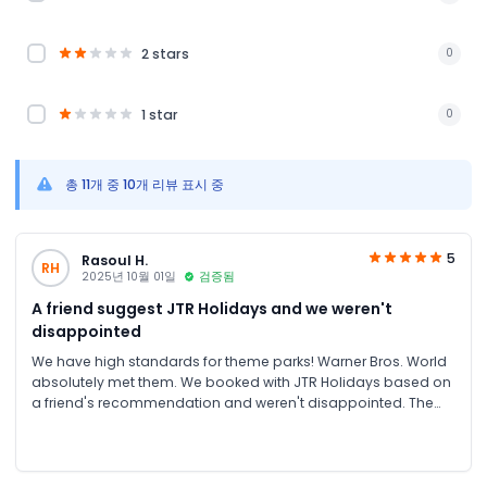
2 stars
0
1 star
0
총 11개 중 10개 리뷰 표시 중
5
Rasoul H.
RH
2025년 10월 01일
검증됨
A friend suggest JTR Holidays and we weren't
disappointed
We have high standards for theme parks! Warner Bros. World
absolutely met them. We booked with JTR Holidays based on
a friend's recommendation and weren't disappointed. The
discounts were better than buying from other sites, and the
free shuttle was a huge perk. The park is the perfect size to do
in a day. The mix of rides, shows, and character interactions
meant there was never a dull moment.