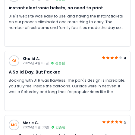
instant electronic tickets, no need to print
JTR's website was easy to use, and having the instant tickets
on our phones eliminated one more thing to carry. The
number of restrooms and family facilities made the day so
much easier. We'll definitely be back.
4
Khalid A.
KA
2025년 4월 09일
검증됨
A Solid Day, But Packed
Booking with JTR was flawless. The park's design is incredible,
you truly feel inside the cartoons. Our kids were in heaven. It
was a Saturday and long lines for popular rides like the
Flintstones ride meant we missed a few. Still, a fantastic
experience, just plan for a weekday if you can.
5
Marie G.
MG
2025년 3월 30일
검증됨