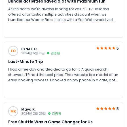
Bundle activities saved alot with maximum fun
As residents, we're always looking for value. JTR Holidays
offered a fantastic multiple activities discount when we
bundled our Warner Bros. tickets with a Yas Waterworld visit
for the weekend. The discounts on bundle activities were
substantial. Organising everything through their portal was
straightforward. The rides for all age groups are superb.
5
EYNAT O.
EO
2024년 6월 18일
검증됨
Last-Minute Trip
I had a free day and decided to go for it. A quick search
showed JTR had the best price. Their website is a model of an
easy booking process. I booked on my phone in a cafe, got
my tickets immediately, and the confirmation included clear
details for the free shuttle pick-up point, though I didn't need it
—everything was just clear. Great for solo adventurers.
5
Maya K.
MK
2024년 2월 26일
검증됨
Free Shuttle Was a Game Changer for Us