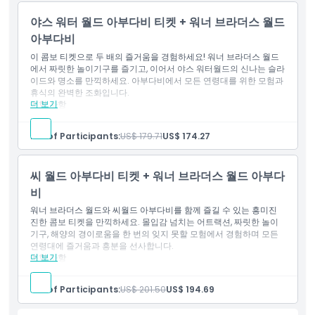
야스 워터 월드 아부다비 티켓 + 워너 브라더스 월드
아부다비
이 콤보 티켓으로 두 배의 즐거움을 경험하세요! 워너 브라더스 월드
에서 짜릿한 놀이기구를 즐기고, 이어서 야스 워터월드의 신나는 슬라
이드와 명소를 만끽하세요. 아부다비에서 모든 연령대를 위한 모험과
휴식의 완벽한 조화입니다.
더 보기
포함 사항
야스 워터월드와 워너 브라더스 월드 아부다비 단일 일일 입장
권 (두 공원 모두 1회 입장 가능)
No. of Participants:
US$ 179.71
US$ 174.27
두 공원의 모든 놀이기구, 쇼 및 명소에 대한 종일 무제한 이용
씨 월드 아부다비 티켓 + 워너 브라더스 월드 아부다
비
워너 브라더스 월드와 씨월드 아부다비를 함께 즐길 수 있는 흥미진
진한 콤보 티켓을 만끽하세요. 몰입감 넘치는 어트랙션, 짜릿한 놀이
기구, 해양의 경이로움을 한 번의 잊지 못할 모험에서 경험하며 모든
연령대에 즐거움과 흥분을 선사합니다.
더 보기
포함 사항
씨월드 및 워너 브라더스 월드 아부다비 단일 일일 입장권 (두 공
원 모두 1회 입장 가능)
No. of Participants:
US$ 201.50
US$ 194.69
두 공원의 놀이기구, 공연, 어트랙션 무제한 일일 이용