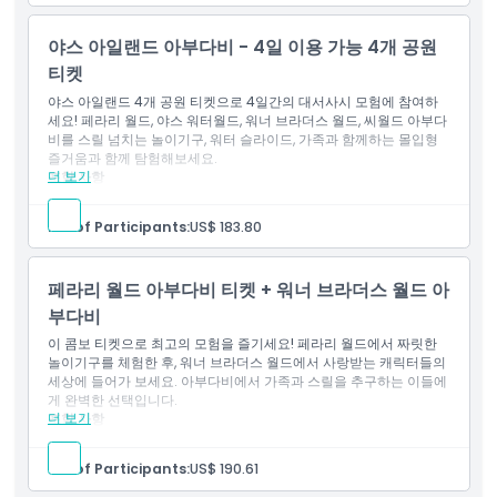
3일에 걸쳐 사용할 수 있습니다. 첫 방문 후 6일 이내에 이용하는
것을 선택할 수 있습니다.
야스 아일랜드 아부다비 - 4일 이용 가능 4개 공원
티켓
야스 아일랜드 4개 공원 티켓으로 4일간의 대서사시 모험에 참여하
세요! 페라리 월드, 야스 워터월드, 워너 브라더스 월드, 씨월드 아부다
비를 스릴 넘치는 놀이기구, 워터 슬라이드, 가족과 함께하는 몰입형
즐거움과 함께 탐험해보세요.
더 보기
포함 사항
이 티켓은 페라리 월드, 야스 워터 월드, 워너 브라더스 아부다비
및 씨월드 아부다비 등 네 개 공원 모두의 일반 입장을 허용합니
No. of Participants:
US$ 183.80
다.
총 4일에 걸쳐 이용 가능하며, 첫 방문일로부터 6일 이내에 이용
할 수 있습니다.
페라리 월드 아부다비 티켓 + 워너 브라더스 월드 아
부다비
이 콤보 티켓으로 최고의 모험을 즐기세요! 페라리 월드에서 짜릿한
놀이기구를 체험한 후, 워너 브라더스 월드에서 사랑받는 캐릭터들의
세상에 들어가 보세요. 아부다비에서 가족과 스릴을 추구하는 이들에
게 완벽한 선택입니다.
더 보기
포함 사항
페라리 월드 아부다비 및 워너 브라더스 월드 아부다비 1일 입장
권 (두 공원 모두 1회 입장 가능)
No. of Participants:
US$ 190.61
두 공원 내 놀이기구, 쇼 및 어트랙션 무제한 하루 종일 이용 가능