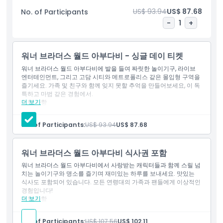
는 모든 연령대에 짜릿한 재미와 가족 친화적 엔터테인먼트, 잊지 못
US$ 93.94
US$ 87.68
No. of Participants
할 경험을 보장합니다.
-
1
+
하이라이트
워너 브라더스 월드 아부다비 - 싱글 데이 티켓
워너 브라더스 월드 아부다비에 발을 들여 짜릿한 놀이기구, 라이브
엔터테인먼트, 그리고 고담 시티와 메트로폴리스 같은 몰입형 구역을
포함 사항
즐기세요. 가족 및 친구와 함께 잊지 못할 추억을 만들어보세요, 이 독
특하고 마법 같은 경험에서.
더 보기
포함 사항
아동 성인 정책
워너 브라더스 월드 아부다비, 1일권 단일 입장
모든 놀이기구 무제한 전일 이용 가능
No. of Participants:
US$ 93.94
US$ 87.68
운영 시간
워너 브라더스 월드 아부다비 식사권 포함
알아야 할 사항
워너 브라더스 월드 아부다비에서 사랑받는 캐릭터들과 함께 스릴 넘
치는 놀이기구와 명소를 즐기며 재미있는 하루를 보내세요. 맛있는
식사도 포함되어 있습니다. 모든 연령대의 가족과 팬들에게 이상적인
경험입니다!
위치
더 보기
포함 사항
워너 브라더스 월드 아부다비, 아부 단일 입장권
식사와 함께 공원 무제한 종일 이용 가능
가는 방법
No. of Participants:
US$ 107.56
US$ 102.11