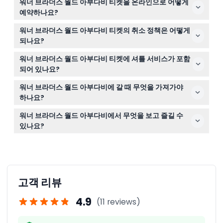
확인해 주세요).
워너 브라더스 월드 아부다비 티켓을 온라인으로 어떻게
님은 아이의 나이를 확인하기 위해 신분증을 제시해야 할
예약하나요?
수 있습니다. 또한 일부 놀이기구는 안전 및 키 제한이 있으
이 웹사이트에서 원하는 날짜와 티켓 유형을 선택하여 미리
므로 티켓 구매 전에 놀이기구 세부 정보를 확인하는 것이
워너 브라더스 월드 아부다비 티켓의 취소 정책은 어떻게
입장권을 간편하게 예약할 수 있습니다.
좋습니다.
되나요?
티켓은 어떠한 경우에도 환불이나 취소가 불가능하므로, 예
워너 브라더스 월드 아부다비 티켓에 셔틀 서비스가 포함
약 전에 날짜를 신중히 선택해 주세요.
되어 있나요?
네, 일부 티켓 옵션에는 야스 아일랜드까지의 무료 셔틀 서
워너 브라더스 월드 아부다비에 갈 때 무엇을 가져가야
비스가 포함되어 있어 추가 비용 없이 편리하게 이동할 수
하나요?
있습니다.
걷기에 편한 옷과 신발, 티켓(인쇄본 또는 디지털), 그리고
워너 브라더스 월드 아부다비에서 무엇을 보고 즐길 수
자외선 차단제와 물 같은 필수품을 가져가세요. 다만 공원
있나요?
내부는 완전히 에어컨 시설이 되어 있습니다.
배트맨, 슈퍼맨, 버그스 버니, 스쿠비두 등의 인기 캐릭터가
등장하는 29개 이상의 놀이기구와 라이브 쇼를 포함한 6개
의 몰입형 존을 만나보실 수 있어 모든 연령대가 즐거운 하
루를 보낼 수 있습니다.
고객 리뷰
4.9
(11 reviews)