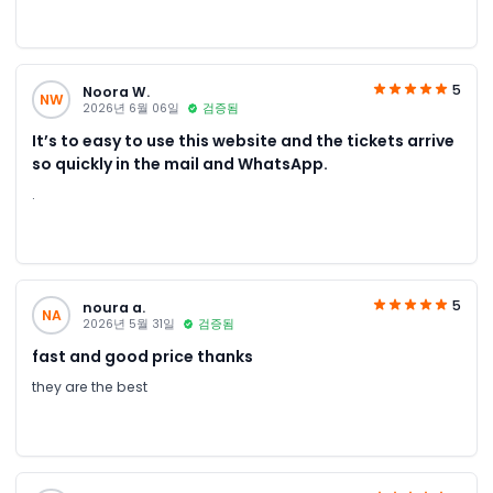
5
Noora W.
NW
2026년 6월 06일
검증됨
It’s to easy to use this website and the tickets arrive
so quickly in the mail and WhatsApp.
.
5
noura a.
NA
2026년 5월 31일
검증됨
fast and good price thanks
they are the best