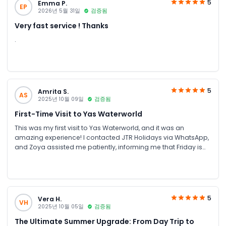
5
Emma P.
EP
2026년 5월 31일
검증됨
Very fast service ! Thanks
.
5
Amrita S.
AS
2025년 10월 09일
검증됨
First-Time Visit to Yas Waterworld
This was my first visit to Yas Waterworld, and it was an
amazing experience! I contacted JTR Holidays via WhatsApp,
and Zoya assisted me patiently, informing me that Friday is
Ladies’ Day. I booked the tickets through their website, and
they promptly sent the tickets via WhatsApp and email. Me
and my friends had an incredible time enjoying all the rides
and attractions. Everything was smooth and hassle-free,
thanks to JTR Holidays for their excellent assistance. Highly
5
Vera H.
VH
recommended! 🎢💦
2025년 10월 05일
검증됨
The Ultimate Summer Upgrade: From Day Trip to