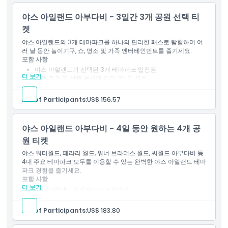
이용 약관
야스 아일랜드 아부다비 - 3일간 3개 공원 선택 티
켓
취소 정책
야스 아일랜드의 3개 테마파크를 하나의 편리한 패스로 탐험하며 여
러 날 동안 놀이기구, 쇼, 명소 및 가족 엔터테인먼트를 즐기세요.
포함 사항
야스 아일랜드의 선택된 3개 테마파크 입장권.
더 보기
티켓 조건 및 선택 옵션에 따라 3일간 유효.
참여 공원의 해당 놀이기구 및 어트랙션 이용 가능.
No. of Participants:
US$ 156.57
야스 아일랜드 아부다비 - 4일 동안 원하는 4개 공
원 티켓
야스 워터월드, 페라리 월드, 워너 브라더스 월드, 씨월드 아부다비 등
4대 주요 테마파크 모두를 이용할 수 있는 완벽한 야스 아일랜드 테마
파크 경험을 즐기세요.
포함 사항
더 보기
야스 아일랜드 4개 테마파크 입장권.
티켓 조건 및 선택한 옵션에 따라 4일간 유효.
참여 공원 입구에서 모바일 전자 티켓 사용 가능.
No. of Participants:
US$ 183.80