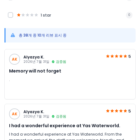
1 star
0
총 38개 중 10개 리뷰 표시 중
5
Alyazya K.
AK
2026년 7월 31일
검증됨
Memory will not forget
.
5
Alyazya K.
AK
2026년 7월 31일
검증됨
I had a wonderful experience at Yas Waterworld.
I had a wonderful experience at Yas Waterworld. From the