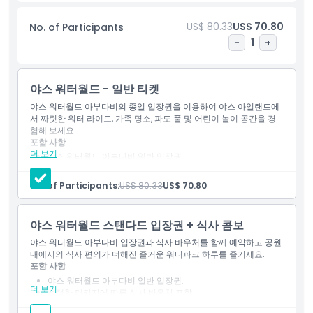
시 존을 탐험하도록 하세요. 페라리 월드 아부다비, 워너 브라더스 월
드™, 씨월드 아부다비 바로 옆에 편리하게 위치한 야스 워터월드는
US$ 80.33
US$ 70.80
No. of Participants
야스 아일랜드에서 최고의 명소 중 하나입니다. 티켓에는 모든 주요
-
1
+
놀이기구와 명소 이용이 포함되며, 두바이 및 아부다비에서 출발하
는 무료 야스 익스프레스 셔틀 서비스로 공원까지 쉽게 편리하게 이
동할 수 있습니다. 방문객들은 공원 내의 식음료 매장, 쇼핑, 보관함,
야스 워터월드 - 일반 티켓
개인 카바나도 이용할 수 있습니다. 매주 금요일, 야스 워터월드는 여
성과 소녀에게 독점 입장을 제공하는 인기 있는 레이디스 데이 이벤
야스 워터월드 아부다비의 종일 입장권을 이용하여 야스 아일랜드에
서 짜릿한 워터 라이드, 가족 명소, 파도 풀 및 어린이 놀이 공간을 경
트를 개최합니다. JTR 홀리데이즈와 함께 야스 워터월드 티켓을 온
험해 보세요.
라인으로 예약하고 즉시 전자 티켓 발급과 24시간 고객 지원 서비스
포함 사항
가 제공되는 스탠다드 티켓, 식사 바우처 콤보, 퀵 패스 업그레이드
더 보기
야스 워터월드 아부다비 일반 입장권.
또는 야스 아일랜드 다중 공원 패스 중에서 선택하세요.
공원 내 이용 가능한 놀이기구, 슬라이드 및 어트랙션 이용.
입구에서 모바일 전자 티켓 사용 가능.
No. of Participants:
US$ 80.33
US$ 70.80
하이라이트
야스 워터월드 스탠다드 입장권 + 식사 콤보
포함 사항
야스 워터월드 아부다비 입장권과 식사 바우처를 함께 예약하고 공원
내에서의 식사 편의가 더해진 즐거운 워터파크 하루를 즐기세요.
포함 사항
아동 성인 정책
야스 워터월드 아부다비 일반 입장권.
더 보기
선택한 패키지에 따른 식사 바우처 포함.
참여 가능한 놀이기구, 슬라이드 및 어트랙션 이용 가능.