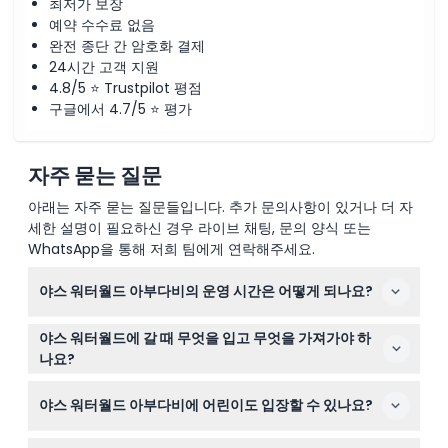
최저가 보장
예약 수수료 없음
완전 종단 간 암호화 결제
24시간 고객 지원
4.8/5 ⭐ Trustpilot 평점
구글에서 4.7/5 ⭐ 평가
자주 묻는 질문
아래는 자주 묻는 질문들입니다. 추가 문의사항이 있거나 더 자
세한 설명이 필요하신 경우 라이브 채팅, 문의 양식 또는
WhatsApp을 통해 저희 팀에게 연락해주세요.
야스 워터월드 아부다비의 운영 시간은 어떻게 되나요?
야스 워터월드는 계절에 따라 운영 시간이 다르며 매일 개
야스 워터월드에 갈 때 무엇을 입고 무엇을 가져가야 하
장합니다: 겨울에는 오전 10시부터 오후 6시까지, 여름철에
나요?
는 오후 8시까지입니다. 예약 시 이 웹사이트에서 정확한
모든 놀이기구와 명소에서 수영복 착용이 필수이므로 적절
시간을 확인할 수 있으며(변동 가능성이 있으니 예약 시 꼭
야스 워터월드 아부다비에 어린이도 입장할 수 있나요?
한 수영복을 꼭 착용하세요. 자외선 차단제, 수건, 추가 접지
확인하세요).
가 필요하면 수영화를 가져가세요. 공원 내에서도 수영복을
네, 12세 이하 어린이는 유효 티켓을 소지한 책임 있는 성인