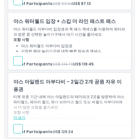
픽업 시간 하차 시간
No. of Participants:
US$ 93.94
US$ 87.13
포함되지 않는 사항
야스 워터월드 입장 + 스킵 더 라인 패스트 패스
야스 워터월드 아부다비 입장권과 퀵 패스 액세스를 이용하여 워터파
크 방문 중 선택된 놀이기구에서 대기 시간을 줄이세요.
적합하지 않은 대상
포함 사항
야스 워터월드 아부다비 입장권.
선정된 해당 놀이기구에 대한 빠른 탑승권 액세스.
운영 시간
입구에서 모바일 전자 티켓 사용 가능.
No. of Participants:
US$ 134.79
US$ 118.45
알아야 할 사항
야스 아일랜드 아부다비 - 2일간 2개 공원 자유 이
용권
위치
티켓 유효 기간 내에 야스 아일랜드의 테마파크 2곳을 방문하여 야스
워터월드, 페라리 월드, 워너 브라더스 월드 또는 씨월드 아부다비에
서 더 많은 모험을 즐기세요.
가는 방법
포함 사항
더 보기
야스 아일랜드에서 선택한 테마파크 2곳 입장.
티켓 조건 및 선택한 옵션에 따라 2일간 유효.
복장 규정
참여하는 테마파크 입구에서 모바일 전자 티켓 사용 가능.
No. of Participants:
US$ 129.34