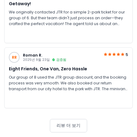
Getaway!
We originally contacted JTR for a simple 2-park ticket for our
group of 6. But their team didn't just process an order—they
crafted the perfect vacation! The agent told us about an
exclusive Summer Promotion: for nearly the same cost as our
original plan, we got a full staycation package! This included
a one-night stay at the modern Aloft Hotel and 2-day
unlimited access to ALL FOUR Yas Parks (Ferrari World, Yas
Waterworld, Warner Bros. World, and SeaWorld). It was an
5
Roman R.
RR
unbelievable value. We enjoyed two incredible days hopping
2025년 9월 23일
검증됨
between parks, then relaxed at the hotel with its pool and
Eight Friends, One Van, Zero Hassle
great amenities. Having the hotel as a base made the
experience so much more enjoyable and stress-free. Thank
Our group of 8 used the JTR group discount, and the booking
you, JTR, for the expert advice and for turning our day trip into
process was very smooth. We also booked our return
an unforgettable Abu Dhabi mini-vacation. This is what true
transport from our city hotel to the park with JTR. The minivan
travel service looks like!
was comfortable and on time, which made the trip easy. After
a long day, having our driver ready to take us back was
perfect. The value for money was excellent, and the JTR team
was very helpful. It was a perfectly organised, stress-free day
thanks to a great deal and excellent service.
리뷰 더 보기