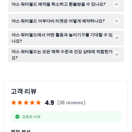
구매할 수 있습니다.
야스 워터월드 예약을 취소하고 환불받을 수 있나요?
과 동반해야 합니다. 3세 미만 어린이는 무료 입장 가능하
며, 특정 놀이기구는 키 제한이 있으니 예약 시 각 놀이기구
티켓은 구매 후 환불이나 취소가 불가능합니다. 다만, 티켓
의 규정을 확인하세요.
야스 워터월드 아부다비 티켓은 어떻게 예약하나요?
유효 기간은 구매일로부터 1개월에서 3개월까지이니 그 기
간 내에 이용해 주세요.
이 웹사이트에서 표준 입장권부터 식사 바우처 포함 티켓까
야스 워터월드에서 어떤 활동과 놀이기구를 기대할 수 있
지 다양한 옵션을 선택하여 온라인으로 편리하게 예약할 수
나요?
있습니다. 예약 과정에서 이용 가능 여부와 가격을 확인할
야스 워터월드는 반딧 밤버와 같은 짜릿한 슬라이드를 비롯
수 있습니다.
야스 워터월드는 모든 체력 수준과 건강 상태에 적합한가
해 알 라하 리버와 같은 가족 친화적인 플로트 놀이기구까
요?
지 60개 이상의 놀이기구와 명소를 제공하여 모든 모험과
공원에는 저강도부터 가족 친화형까지 다양한 스릴 수준의
흥분 수준을 만족시킵니다.
놀이기구가 있습니다. 그러나 특정 건강 문제가 있는 경우
놀이기구 제한 사항을 꼭 검토하고 예약 시 상담하는 것이
좋습니다.
고객 리뷰
4.9
(38 reviews)
검증된 리뷰
평점 분석