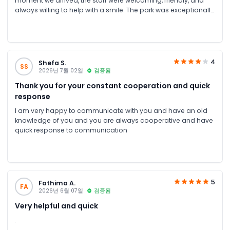
moment we arrived, the staff were welcoming, friendly, and
always willing to help with a smile. The park was exceptionally
clean, well-organized, and maintained to a very high
standard.
4
Shefa S.
SS
2026년 7월 02일
검증됨
Thank you for your constant cooperation and quick
response
I am very happy to communicate with you and have an old
knowledge of you and you are always cooperative and have
quick response to communication
5
Fathima A.
FA
2026년 6월 07일
검증됨
Very helpful and quick
.