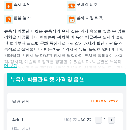
즉시 확인
모바일 티켓
환불 불가
날짜 지정 티켓
뉴욕시 박물관 티켓은 뉴욕시의 유서 깊은 과거 속으로 잊을 수 없는
경험을 제공합니다. 맨해튼에 위치한 이 유명 박물관은 도시가 설립
된 초기부터 글로벌 문화 중심지로 자리잡기까지의 발전 과정을 심
층적으로 살펴봅니다. 방문객들은 역사적 유물, 몰입형 멀티미디어,
인터랙티브 전시 등 다양한 전시를 탐험하며 도시를 정의하는 사회
적, 정치적, 예술적 이정표를 경험할 수 있습니다. 박물관은 뉴욕의
더 보기
많은 공동체가 이룬 활기찬 공헌을 기념하며 시민권 운동, 도시 개발,
상징적 건축물과 같은 주제에 대한 독특한 시각을 제공합니다. 패션,
뉴욕시 박물관 티켓 가격 및 옵션
음악, 현대 혁신을 형성하는 뉴욕의 중추적 역할도 발견할 수 있습니
다. 가족, 학생, 호기심 많은 여행객에게 이상적인 이 박물관은 다양
한 교육 프로그램, 특별 행사, 모든 연령층이 즐길 수 있는 흥미로운
활동을 주최합니다. 연중무휴 운영되어 유연하고 풍요로운 여행 일
날짜 선택
DD MM, YYYY
정에 추가할 수 있습니다. 뉴욕시에서 꼭 방문해야 할 이 명소를 목
록에 추가하여 빅애플의 풍부한 문화 유산을 발견하세요.
Adult
US$ 23
US$ 22
-
1
+
(19세 이상)
하이라이트