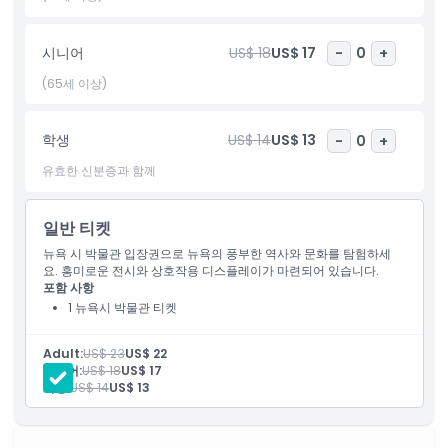
시니어
US$ 18
US$ 17
-
0
+
포함 사항
(65세 이상)
아동 성인 정책
학생
US$ 14
US$ 13
-
0
+
포함되지 않는 사항
유효한 신분증과 함께
운영 시간
일반 티켓
뉴욕 시 박물관 입장권으로 뉴욕의 풍부한 역사와 문화를 탐험하세
요. 흥미로운 전시와 상호작용 디스플레이가 마련되어 있습니다.
알아야 할 사항
포함 사항
1 뉴욕시 박물관 티켓
위치
Adult:
US$ 23
US$ 22
시니어:
US$ 18
US$ 17
학생:
US$ 14
US$ 13
가는 방법