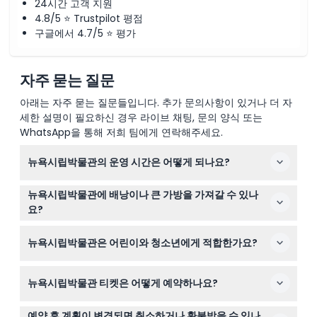
24시간 고객 지원
4.8/5 ⭐ Trustpilot 평점
구글에서 4.7/5 ⭐ 평가
자주 묻는 질문
아래는 자주 묻는 질문들입니다. 추가 문의사항이 있거나 더 자
세한 설명이 필요하신 경우 라이브 채팅, 문의 양식 또는
WhatsApp을 통해 저희 팀에게 연락해주세요.
뉴욕시립박물관의 운영 시간은 어떻게 되나요?
박물관은 월요일부터 금요일까지 오전 10시부터 오후 5시
뉴욕시립박물관에 배낭이나 큰 가방을 가져갈 수 있나
까지, 주말에는 오전 10시부터 오후 6시까지 운영되며, 마지
요?
막 입장은 폐관 30분 전에 가능합니다(변경될 수 있으니 예
모든 가방은 검사 대상이지만, 여행용 캐리어나 대형 수하
약 시 확인해 주세요).
뉴욕시립박물관은 어린이와 청소년에게 적합한가요?
물은 코트 체크에서 맡길 수 없습니다. 작은 가방은 박물관
운영 시간 동안 무료로 맡길 수 있습니다.
네! 0세부터 19세까지 어린이는 무료 입장이 가능하여 가족
뉴욕시립박물관 티켓은 어떻게 예약하나요?
과 청년 방문객에게 훌륭한 교육 체험 기회를 제공합니다.
이 웹사이트에서 간편하게 티켓을 예약할 수 있으며, 결제
예약 후 계획이 변경되면 취소하거나 환불받을 수 있나