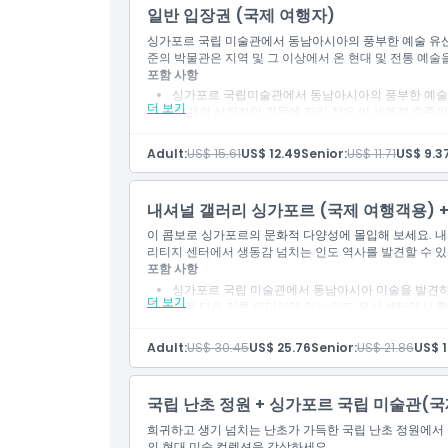
가는 방법
일반 입장권 (국제 여행자)
싱가포르 국립 미술관에서 동남아시아의 풍부한 예술 유산
준의 박물관은 지역 및 그 이상에서 온 현대 및 전통 예술
교환 방법
포함 사항
싱가포르 국립미술관에서 동남아시아의 풍부한 예술
더 보기
두 개의 상징적인 건물에 자리 잡은 이 세계적 수준의
취소 정책
Adult:
US$ 15.61
US$ 12.49
Senior:
US$ 11.71
US$ 9.3
내셔널 갤러리 싱가포르 (국제 여행객용) 
이 콤보로 싱가포르의 문화적 다양성에 몰입해 보세요. 
리티지 센터에서 생동감 넘치는 인도 역사를 발견할 수 있
포함 사항
싱가포르 국립 미술관에서 동남아시아 미술을 발견하
더 보기
그런 다음 리틀 인디아에 있는 인도 유산 센터에서 
Adult:
US$ 30.45
US$ 25.76
Senior:
US$ 21.86
US$ 1
국립 난초 정원 + 싱가포르 국립 미술관(국
희귀하고 생기 넘치는 난초가 가득한 국립 난초 정원에서
의 현대 미술 컬렉션을 감상하세요.