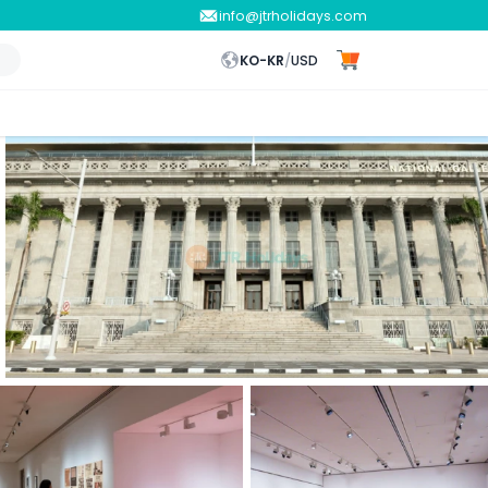
info@jtrholidays.com
KO-KR
/
USD