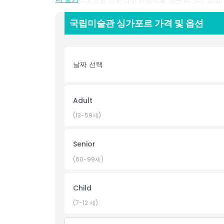
에 국립미술관은 모두에게 무언가를 제공합니다. 뛰어난
가포르는 반드시 방문해야 할 명소입니다. 예술, 역사
국립미술관 싱가포르 가격 및 옵션
장소입니다.
하이라이트
날짜 선택
포함 사항
Adult
아동 성인 정책
(13-59세)
운영 시간
Senior
(60-99세)
알아야 할 사항
Child
위치
(7-12 세)