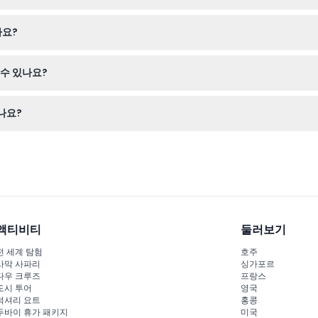
하 어린이, 현지 학생 및 교사, 장애인과 그 보호자 1인에게 무료입니다.
나요?
관을 편하게 걸을 수 있는 신발, 그리고 멋진 건축물과 작품을 촬영할 카
수 있나요?
에 여행 계획을 확실히 확인하세요.
나요?
션을 두 개의 아름다운 역사적 건물에서 탐험할 수 있으며, 순환 전시를 
액티비티
둘러보기
전 세계 탐험
호주
사막 사파리
싱가포르
다우 크루즈
프랑스
도시 투어
영국
럭셔리 요트
홍콩
두바이 휴가 패키지
미국