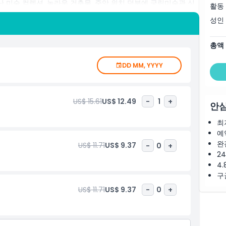
 미술 컬렉션, 놀라운 건축물, 중앙 위치 덕분에 국립미술관 싱
활동
에 관심 있는 사람이나 의미 있는 활동을 찾는 사람들에게 완벽한
성인
총액
DD MM, YYYY
US$ 15.61
US$ 12.49
-
1
+
안심
최
예
완
US$ 11.71
US$ 9.37
-
0
+
2
4.
구
US$ 11.71
US$ 9.37
-
0
+