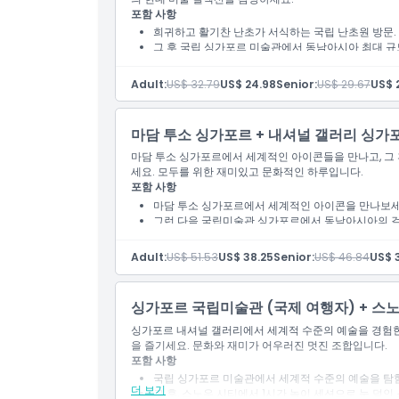
포함 사항
희귀하고 활기찬 난초가 서식하는 국립 난초원 방문.
그 후 국립 싱가포르 미술관에서 동남아시아 최대 규
Adult:
US$ 32.79
US$ 24.98
Senior:
US$ 29.67
US$ 
마담 투소 싱가포르 + 내셔널 갤러리 싱가
마담 투소 싱가포르에서 세계적인 아이콘들을 만나고, 그
세요. 모두를 위한 재미있고 문화적인 하루입니다.
포함 사항
마담 투소 싱가포르에서 세계적인 아이콘을 만나보세
그런 다음 국립미술관 싱가포르에서 동남아시아의 
Adult:
US$ 51.53
US$ 38.25
Senior:
US$ 46.84
US$ 
싱가포르 국립미술관 (국제 여행자) + 스노
싱가포르 내셔널 갤러리에서 세계적 수준의 예술을 경험한 
을 즐기세요. 문화와 재미가 어우러진 멋진 조합입니다.
포함 사항
국립 싱가포르 미술관에서 세계적 수준의 예술을 탐
더 보기
그 후, 스노우 시티에서 1시간 놀이 세션으로 눈 덮