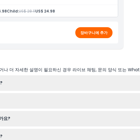
4.98
Child:
US$ 28.11
US$ 24.98
장바구니에 추가
나 더 자세한 설명이 필요하신 경우 라이브 채팅, 문의 양식 또는 What
?
7시까지 운영되며, 입장권 판매와 입장은 마감 30분 전에 종료됩니다(변
용 가능 여부를 확인하고 쉽게 온라인으로 티켓을 예약할 수 있습니다.
가요?
노인을 포함한 모든 연령대 방문객을 환영하여 가족 단위의 문화 나들이에
?