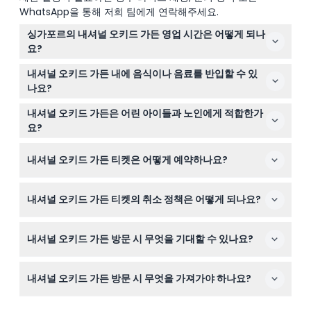
WhatsApp을 통해 저희 팀에게 연락해주세요.
싱가포르의 내셔널 오키드 가든 영업 시간은 어떻게 되나
요?
내셔널 오키드 가든은 매일 오전 8시 30분부터 오후 7시까
내셔널 오키드 가든 내에 음식이나 음료를 반입할 수 있
지 운영되며, 마지막 입장은 오후 6시에 허용됩니다 (변경
나요?
될 수 있으니 예약 시 반드시 확인하세요).
내셔널 오키드 가든의 온실 구역, 특히 센바콥 쿨 하우스 구
내셔널 오키드 가든은 어린 아이들과 노인에게 적합한가
역 내에는 음식물 및 음료 반입이 엄격히 금지되어 있습니
요?
다.
네, 12세 미만 어린이는 무료 입장이 가능하며, 60세 이상
내셔널 오키드 가든 티켓은 어떻게 예약하나요?
노인과 12세 이상의 학생은 티켓 카운터에서 특별 할인 혜
택을 누릴 수 있습니다.
이 웹사이트에서 직접 온라인으로 티켓을 예약하여 원하는
내셔널 오키드 가든 티켓의 취소 정책은 어떻게 되나요?
날짜와 시간에 내셔널 오키드 가든에 입장할 수 있습니다.
티켓은 어떠한 경우에도 환불되지 않으며 취소가 불가능하
내셔널 오키드 가든 방문 시 무엇을 기대할 수 있나요?
니 예약 전에 계획을 반드시 확인하시기 바랍니다.
사계절을 테마로 한 구역에 전시된 1,000종 이상의 난초를
내셔널 오키드 가든 방문 시 무엇을 가져가야 하나요?
탐험하고, 희귀한 고산 난초가 있는 안개 자욱한 센바콥 쿨
하우스를 즐기실 수 있습니다.
편안한 신발과 아름다운 꽃들을 담을 카메라를 준비하시고,