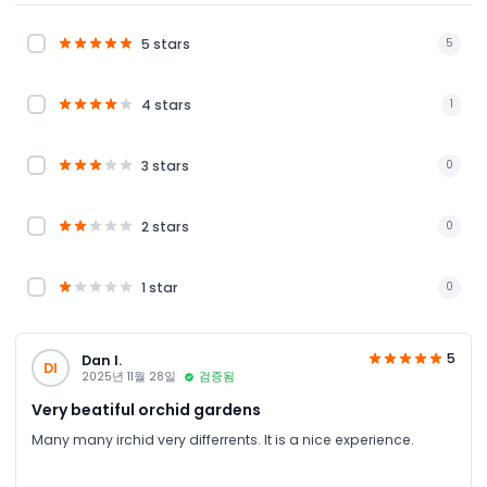
5 stars
5
4 stars
1
3 stars
0
2 stars
0
1 star
0
5
Dan I.
DI
2025년 11월 28일
검증됨
Very beatiful orchid gardens
Many many irchid very differrents. It is a nice experience.