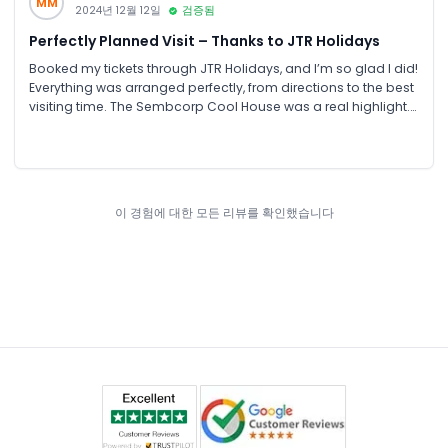
MM
2024년 12월 12일
검증됨
Perfectly Planned Visit – Thanks to JTR Holidays
Booked my tickets through JTR Holidays, and I’m so glad I did!
Everything was arranged perfectly, from directions to the best
visiting time. The Sembcorp Cool House was a real highlight.
Walking through the mist surrounded by rare orchids felt
magical. Thanks to JTR for making it such a lovely experience!
이 경험에 대한 모든 리뷰를 확인했습니다