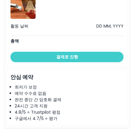
여성을 위한 헤나 페인팅 및 매 사진 촬영
쉬샤 파이프 (후불 버블 향)
아라비안 메이크오버 (남성용 칸두라 & 여성용 아바야)
타누라 및 ‘여성 칼리지 춤’
무제한 생수 및 청량 음료
활동 날짜
DD MM, YYYY
채식 및 비채식 바비큐 디너
텐트 내 1박
별 관찰
총액
야간 사막 캡틴
야간 로가그(아랍 빵) 및 차이(아랍 차)
아침 낙타 트래킹 (10~15분)
결제로 진행
아침 아랍식 조식 (오전 7시 30분 - 오전 8시)
안심 예약
최저가 보장
예약 수수료 없음
완전 종단 간 암호화 결제
24시간 고객 지원
4.8/5 ⭐ Trustpilot 평점
구글에서 4.7/5 ⭐ 평가