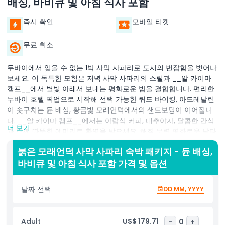
배싱, 바비큐 및 아침 식사 포함
즉시 확인
모바일 티켓
무료 취소
두바이에서 잊을 수 없는 1박 사막 사파리로 도시의 번잡함을 벗어나
보세요. 이 독특한 모험은 저녁 사막 사파리의 스릴과 __알 카이마
캠프__에서 별빛 아래서 보내는 평화로운 밤을 결합합니다. 편리한
두바이 호텔 픽업으로 시작해 선택 가능한 쿼드 바이킹, 아드레날린
이 솟구치는 듄 배싱, 황금빛 모래언덕에서의 샌드보딩이 이어집니
다. __알 카이마 캠프__에서는 아랍식 커피, 대추야자, 달콤한 간식
더 보기
과 함께 따뜻한 에미리트 환영을 받으세요. 해질 무렵 평화로운 낙타
타기를 즐기고 헤나 페인팅, 시샤, 전통 아라비아 복장 체험 등 베두
붉은 모래언덕 사막 사파리 숙박 패키지 - 듄 배싱,
인 문화 활동을 탐험합니다. 웅장한 매와 함께 기억에 남을 사진을
바비큐 및 아침 식사 포함 가격 및 옵션
찍고 라이브 타누라 및 칼리지 댄스 공연과 함께 맛있는 바비큐 저녁
식사를 즐기세요. 밤이 깊어지면 망원경으로 별을 감상하며 신선하
게 우려낸 아랍 차를 음미하세요. 전통 천막에서 편안히 숙면을 취하
날짜 선택
DD MM, YYYY
고 장관을 이루는 사막 일출로 하루를 시작하십시오. 마지막 낙타 행
군 후 전통 아라비아식 아침 식사를 만끽하세요. 커플, 가족, 모험가
모두를 위한 완벽한 두바이 1박 사막 사파리로 진정하고 마법 같은
Adult
US$ 179.71
-
0
+