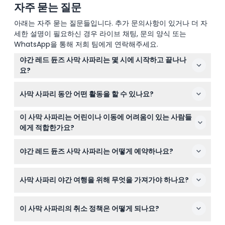
자주 묻는 질문
아래는 자주 묻는 질문들입니다. 추가 문의사항이 있거나 더 자
세한 설명이 필요하신 경우 라이브 채팅, 문의 양식 또는
WhatsApp을 통해 저희 팀에게 연락해주세요.
야간 레드 듄즈 사막 사파리는 몇 시에 시작하고 끝나나
요?
사파리는 오후 3시 30분에서 4시 30분 사이에 호텔 픽업으
사막 사파리 동안 어떤 활동을 할 수 있나요?
로 시작하며, 다음 날 아침 약 8시 30분경 아침 식사 후에
종료됩니다(변동 가능하니 예약 시 확인 바랍니다).
듄 배싱, 샌드보딩, 낙타 타기, 여성용 헤나 페인팅, 전통 아
이 사막 사파리는 어린이나 이동에 어려움이 있는 사람들
라비아 복장 체험, 매 촬영, 시샤, 라이브 공연, 바비큐 뷔페
에게 적합한가요?
저녁 식사를 즐기실 수 있습니다.
이 사파리는 일반적으로 가족 친화적이지만, 듄 배싱과 같
야간 레드 듄즈 사막 사파리는 어떻게 예약하나요?
은 일부 활동은 아주 어린 아이들이나 특정 건강 문제가 있
는 분들에게는 적합하지 않을 수 있습니다. 이동에 어려움
이 웹사이트에서 원하는 날짜를 선택하고 예약 가능 여부를
이 있으면 예약 전에 신체적 측면을 고려하세요.
사막 사파리 야간 여행을 위해 무엇을 가져가야 하나요?
확인하여 쉽게 온라인으로 예약할 수 있습니다.
사막 기후에 적합한 편안한 옷, 모자, 자외선 차단제, 카메라
이 사막 사파리의 취소 정책은 어떻게 되나요?
를 지참하세요. 타월은 제공되지 않으니 필요하면 개인적으
로 가져오시는 것이 좋습니다.