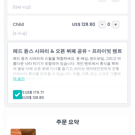
사막 경험을 약속합니다.
(12세 이상)
하이라이트
Child
US$ 128.80
-
0
+
(3-11 세)
포함 사항
레드 듄스 사파리 & 오픈 뷔페 공유 - 프라이빗 텐트
포함되지 않는 사항
레드 듄즈 사파리의 스릴을 체험하세요. 듄 배싱, 샌드보딩, 그리고 아
름다운 낙타 타기가 포함되어 있습니다. 개인 텐트에서 휴식을 취하
며 별빛 아래 오픈 뷔페 디너를 즐기고, 라이브 엔터테인먼트와 전통
알아야 할 사항
아라비아 환대를 만끽할 수 있습니다. 커플, 가족, 또는 소규모 그룹에
더 보기
완벽한 경험입니다.
포함 사항
취소 정책
두바이 선택된 장소에서 픽업 및 하차
Adult:
US$ 179.71
에어컨이 완비된 4륜구동 차량으로 이동
Child:
US$ 128.80
이동 중 차량 내 시원한 미네랄 워터 제공
영어 구사 사파리 캡틴
듄 배싱 (30~45분)
샌드보딩
알 카이마 사막 캠프 (공유 캠프)
주문 요약
게이맛(과자), 가와(커피) 및 대추야자
짧은 낙타 타기 및 일몰 사진 촬영