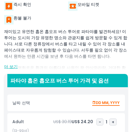
즉시 확인
모바일 티켓
환불 불가
재미있고 유연한 홉온 홉오프 버스 투어로 파타야를 발견하세요! 이
투어는 도시의 가장 유명한 명소와 관광지를 쉽게 방문할 수 있게 합
니다. 서로 다른 정류장에서 버스를 타고 내릴 수 있어 각 장소를 내
페이스대로 자유롭게 탐험할 수 있습니다. 서두를 필요 없이 각 장소
에서 원하는 만큼 시간을 보낸 후 다음 버스를 타면 됩니다.
더 보기
투어는 평화로운 환경의 아름다운 사원인 왓 얀상와라람, 거대한 황
금 부처상으로 알려진 빅 부처 사원, 바다 옆 목조 걸작인 진리의 성
소 같은 인기 명소로 안내합니다. 노선에 여러 정류장이 있어 파타야
파타야 홉온 홉오프 버스 투어 가격 및 옵션
의 최고를 볼 수 있는 기회를 가질 수 있습니다.
버스 안에서는 다양한 언어로 제공되는 오디오 가이드를 이용할 수
날짜 선택
DD MM, YYYY
있습니다. 이 가이드는 파타야의 풍부한 역사, 문화, 유명 명소에 관
한 흥미로운 사실과 이야기를 공유합니다. 편안한 버스 덕분에 여행
이 원활하고 즐거울 것입니다.
Adult
US$ 30.19
US$ 24.20
-
1
+
가족, 친구와 함께든 혼자든 이 홉온 홉오프 버스 투어는 파타야의
(13-99세)