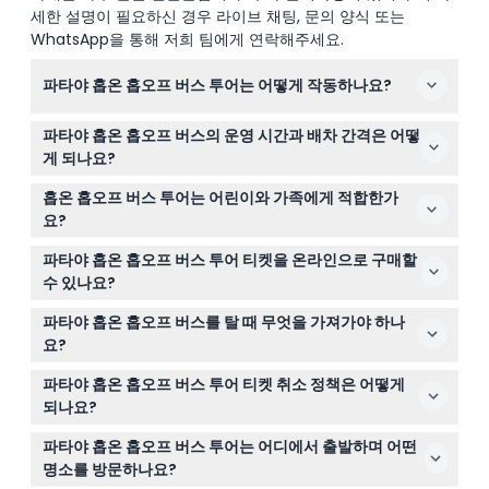
세한 설명이 필요하신 경우 라이브 채팅, 문의 양식 또는
WhatsApp을 통해 저희 팀에게 연락해주세요.
파타야 홉온 홉오프 버스 투어는 어떻게 작동하나요?
이 투어는 두 개의 주요 노선을 따라 지정된 정류장에서 자
파타야 홉온 홉오프 버스의 운영 시간과 배차 간격은 어떻
유롭게 탑승하고 하차할 수 있어, 파타야의 인기 명소를 원
게 되나요?
하는 속도로 탐방할 수 있습니다.
레드라인은 오전 10시에 시작하며 블루라인은 오전 11시에
홉온 홉오프 버스 투어는 어린이와 가족에게 적합한가
시작합니다. 버스는 오후 5시 30분까지 매 60분마다 운행
요?
되며(변동 가능성 있음, 예약 시 확인 요망)
네, 6세 미만 어린이는 무료로 탑승할 수 있지만 지정 좌석
파타야 홉온 홉오프 버스 투어 티켓을 온라인으로 구매할
은 제공되지 않습니다. 이 투어는 모든 연령대의 가족과 여
수 있나요?
행자에게 적합합니다.
네, 이 웹사이트에서 안전하게 티켓을 예약할 수 있으며, 선
파타야 홉온 홉오프 버스를 탈 때 무엇을 가져가야 하나
택한 기간 동안 무제한 탑승할 수 있습니다.
요?
자외선 차단제, 편안한 신발, 물과 함께 티켓 확인증을 지참
파타야 홉온 홉오프 버스 투어 티켓 취소 정책은 어떻게
하세요. 이를 통해 하루 종일 자유롭게 탑승하고 하차할 수
되나요?
있습니다.
티켓은 환불 불가하며 취소할 수 없으므로 예약 전에 계획
파타야 홉온 홉오프 버스 투어는 어디에서 출발하며 어떤
을 확실히 하시기 바랍니다.
명소를 방문하나요?